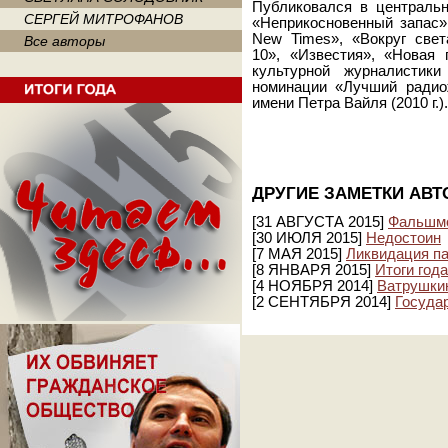
Публиковался в центральн
СЕРГЕЙ МИТРОФАНОВ
«Неприкосновенный запас»
New Times», «Вокруг свет
Все авторы
10», «Известия», «Новая 
культурной журналистики
номинации «Лучший радиож
имени Петра Вайля (2010 г.).
ДРУГИЕ ЗАМЕТКИ АВТ
[31 АВГУСТА 2015]
Фальшм
[30 ИЮЛЯ 2015]
Недостоин
[7 МАЯ 2015]
Ликвидация п
[8 ЯНВАРЯ 2015]
Итоги год
[4 НОЯБРЯ 2014]
Ватрушкин
[2 СЕНТЯБРЯ 2014]
Госуда