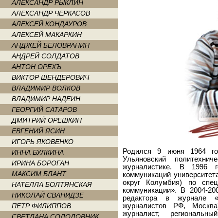
АЛЕКСАНДР РЫКЛИН
АЛЕКСАНДР ЧЕРКАСОВ
АЛЕКСЕЙ КОНДАУРОВ
АЛЕКСЕЙ МАКАРКИН
АНДЖЕЙ БЕЛОВРАНИН
АНДРЕЙ СОЛДАТОВ
АНТОН ОРЕХЪ
ВИКТОР ШЕНДЕРОВИЧ
ВЛАДИМИР ВОЛКОВ
ВЛАДИМИР НАДЕИН
ГЕОРГИЙ САТАРОВ
ДМИТРИЙ ОРЕШКИН
ЕВГЕНИЙ ЯСИН
ИГОРЬ ЯКОВЕНКО
Родился 9 июня 1964 го
ИННА БУЛКИНА
Ульяновский политехни
ИРИНА БОРОГАН
журналистике. В 1996 
МАКСИМ БЛАНТ
коммуникаций университе
округ Колумбия) по спе
НАТЕЛЛА БОЛТЯНСКАЯ
коммуникации». В 2004-20
НИКОЛАЙ СВАНИДЗЕ
редактора в журнале «
ПЕТР ФИЛИППОВ
журналистов РФ, Москв
журналист, региональн
СВЕТЛАНА СОЛОДОВНИК