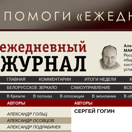
Але
МА
Рос
общ
сос
уст
ГЛАВНАЯ
КОММЕНТАРИИ
ИТОГИ НЕДЕЛИ
БЕЛОРУССКОЕ ЗЕРКАЛО
САМОУПРАВЛЕНИЕ
ВС
В Кремле
В погонах
В оппозиции
В экономике
В о
АВТОРЫ
АВТОРЫ
СЕРГЕЙ ГОГИН
АЛЕКСАНДР ГОЛЬЦ
АЛЕКСАНДР ОСОВЦОВ
АЛЕКСАНДР ПОДРАБИНЕК