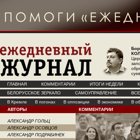
Бор
КО
Цер
зап
обр
суе
ГЛАВНАЯ
КОММЕНТАРИИ
ИТОГИ НЕДЕЛИ
БЕЛОРУССКОЕ ЗЕРКАЛО
САМОУПРАВЛЕНИЕ
ВС
В Кремле
В погонах
В оппозиции
В экономике
В о
АВТОРЫ
КОММЕНТАРИИ
АЛЕКСАНДР ГОЛЬЦ
АЛЕКСАНДР ОСОВЦОВ
АЛЕКСАНДР ПОДРАБИНЕК