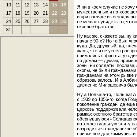
10
11
12
13
14
15
16
Я ни в коем случае не хочу 
мужественных и по-хорошем
17
18
19
20
21
22
23
и при взгляде из сегодня в
24
25
26
27
28
29
30
не мешает увидеть то, что 
окопное братство.
31
Ну как же, скажете вы, ну к
начале 90-х? Но то был «поб
куда. Да, дружный, да, пле
жаль, что я не успел распр
снимались с фронта, уходил
по домам — думаю, примерно
зоны, ни солдаты, пославш
окопы, не были гражданами 
гражданами на этом рывке и
образовывалось. И в Албан
давление Милошевича было
Ну а Польша-то, Польша! А
с 1939 до 1956-го, когда Го
поколение граждан, да еще 
церковь поддерживала чело
рамках окопного братства 
обернувшуюся «Солидарнос
интеллектуальную элиту на
возродиться гражданское о
привычное для коммунистич