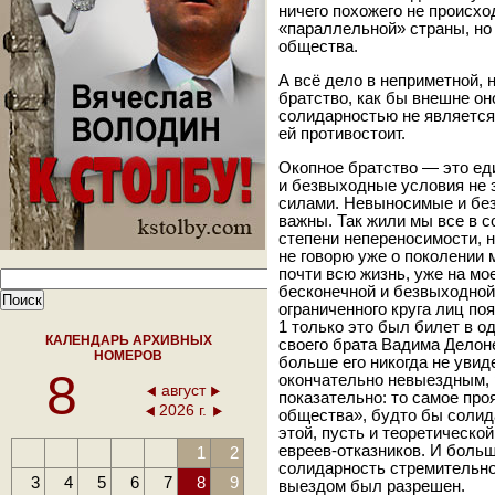
ничего похожего не происхо
«параллельной» страны, но
общества.
А всё дело в неприметной, 
братство, как бы внешне он
солидарностью не является.
ей противостоит.
Окопное братство — это ед
и безвыходные условия не 
силами. Невыносимые и бе
важны. Так жили мы все в с
степени непереносимости, 
не говорю уже о поколении 
почти всю жизнь, уже на м
бесконечной и безвыходной)
ограниченного круга лиц п
1 только это был билет в о
КАЛЕНДАРЬ АРХИВНЫХ
своего брата Вадима Делон
НОМЕРОВ
больше его никогда не увиде
8
окончательно невыездным, 
август
показательно: то самое про
2026 г.
общества», будто бы солида
этой, пусть и теоретическо
евреев-отказников. И больше
1
2
солидарность стремительно
3
4
5
6
7
8
9
выездом был разрешен.