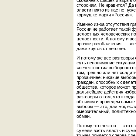
скованных шашек и взрыв о
сторонам. Не нравится? Да
власти никто из нас не нуж
кормушке марки «Россия».
Именно из-за отсутствия гр
России не работает такой 
целостных человеческих по
целостности. А потому и вс
прочие разоблачения — все
даже кругов от него нет.
И потому же все разговоры
суть непонимание ситуации.
«нечестности» выборного пр
том, грешно или нет «садит
прозаичнее: никакие выборы
граждан, способных сделать
общества, которое может п
дальнейшие действия избра
разговоры о том, что «когд
объявим и проведем самые
выборы — это, дай Бог, ес
омерзительный, политтехно
обман.
Потому что честно — это с 
сумеем взять власть и суме
то нам придется сперва сд