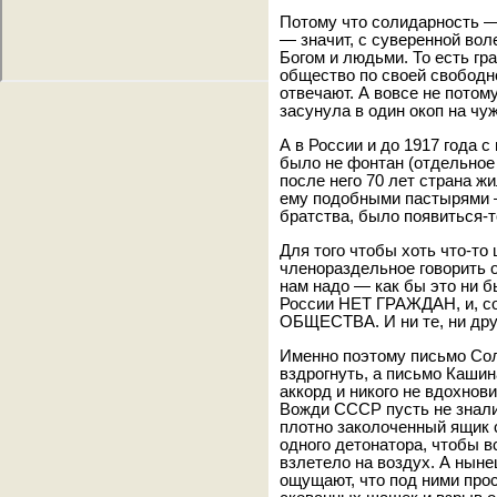
Потому что солидарность 
— значит, с суверенной вол
Богом и людьми. То есть гр
общество по своей свободно
отвечают. А вовсе не потому
засунула в один окоп на чу
А в России и до 1917 года 
было не фонтан (отдельное
после него 70 лет страна 
ему подобными пастырями —
братства, было появиться-т
Для того чтобы хоть что-то
членораздельное говорить о
нам надо — как бы это ни б
России НЕТ ГРАЖДАН, и, 
ОБЩЕСТВА. И ни те, ни друго
Именно поэтому письмо Со
вздрогнуть, а письмо Кашина
аккорд и никого не вдохнови
Вожди СССР пусть не знали,
плотно заколоченный ящик
одного детонатора, чтобы 
взлетело на воздух. А ныне
ощущают, что под ними прос