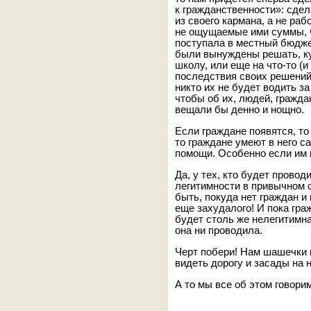
к гражданственности»: сдел
из своего кармана, а не ра
не ощущаемые ими суммы, 
поступала в местный бюдже
были вынуждены решать, куда
школу, или еще на что-то (
последствия своих решений)
никто их не будет водить за
чтобы об их, людей, гражда
вещали бы денно и нощно.
Если граждане появятся, то
то граждане умеют в него с
помощи. Особенно если им 
Да, у тех, кто будет провод
легитимности в привычном с
быть, покуда нет граждан и 
еще захудалого! И пока гра
будет столь же нелегитимна
она ни проводила.
Черт побери! Нам шашечки 
видеть дорогу и засады на н
А то мы все об этом говорим