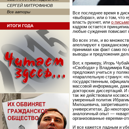
СЕРГЕЙ МИТРОФАНОВ
Все авторы
Все последнее время в диск
«выборах», или о том, что 
власть рухнет, или
о письм
кадром остается принципиал
любые суждения повисают в
Во всех этих, и во множест
апеллируют к гражданскому
принимая как факт само по с
выводы и предложения дела
Вот, к примеру, Игорь Чуба
«Свобода» у Владимира Кар
предложил учиться у поляк
«параллельную страну»: «п
государственным, официал
массовой информации, даж
докторских диссертаций. И
так же действовали косовс
умеренный политик Ибрагим
Милошевича, запретившего 
университетах. До некоторо
аналогичный опыт — «кварт
организованные евреями-отка
И все кажется ладным и уб