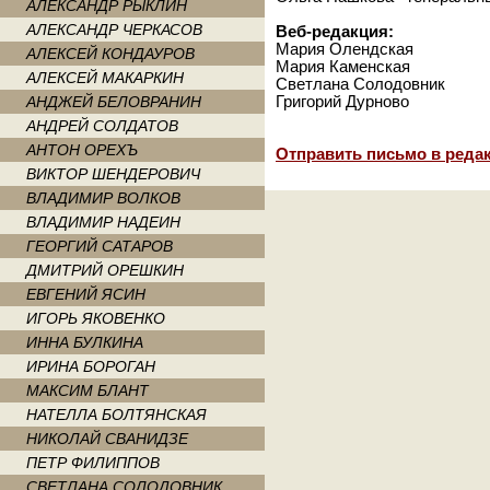
АЛЕКСАНДР РЫКЛИН
АЛЕКСАНДР ЧЕРКАСОВ
Веб-редакция:
Мария Олендская
АЛЕКСЕЙ КОНДАУРОВ
Мария Каменская
АЛЕКСЕЙ МАКАРКИН
Светлана Солодовник
АНДЖЕЙ БЕЛОВРАНИН
Григорий Дурново
АНДРЕЙ СОЛДАТОВ
АНТОН ОРЕХЪ
Отправить письмо в реда
ВИКТОР ШЕНДЕРОВИЧ
ВЛАДИМИР ВОЛКОВ
ВЛАДИМИР НАДЕИН
ГЕОРГИЙ САТАРОВ
ДМИТРИЙ ОРЕШКИН
ЕВГЕНИЙ ЯСИН
ИГОРЬ ЯКОВЕНКО
ИННА БУЛКИНА
ИРИНА БОРОГАН
МАКСИМ БЛАНТ
НАТЕЛЛА БОЛТЯНСКАЯ
НИКОЛАЙ СВАНИДЗЕ
ПЕТР ФИЛИППОВ
СВЕТЛАНА СОЛОДОВНИК