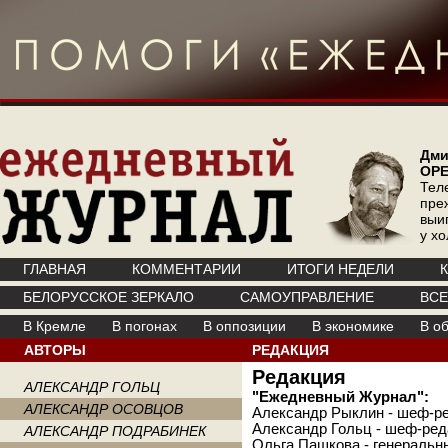
Дми
ОР
Тел
пре
выи
у х
ГЛАВНАЯ
КОММЕНТАРИИ
ИТОГИ НЕДЕЛИ
БЕЛОРУССКОЕ ЗЕРКАЛО
САМОУПРАВЛЕНИЕ
ВС
В Кремле
В погонах
В оппозиции
В экономике
В о
АВТОРЫ
РЕДАКЦИЯ
Редакция
АЛЕКСАНДР ГОЛЬЦ
"Eжедневный Журнал":
АЛЕКСАНДР ОСОВЦОВ
Александр Рыклин - шеф-р
Александр Гольц - шеф-ред
АЛЕКСАНДР ПОДРАБИНЕК
Ольга Пашкова - генеральн