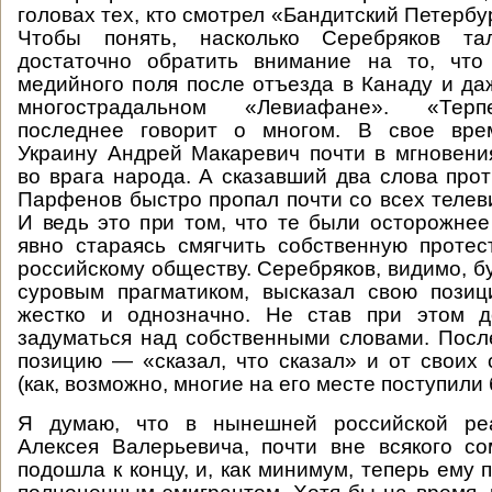
головах тех, кто смотрел «Бандитский Петерб
Чтобы понять, насколько Серебряков тал
достаточно обратить внимание на то, чт
медийного поля после отъезда в Канаду и да
многострадальном «Левиафане». «Терп
последнее говорит о многом. В свое вре
Украину Андрей Макаревич почти в мгновени
во врага народа. А сказавший два слова про
Парфенов быстро пропал почти со всех телев
И ведь это при том, что те были осторожнее
явно стараясь смягчить собственную проте
российскому обществу. Серебряков, видимо, б
суровым прагматиком, высказал свою позиц
жестко и однозначно. Не став при этом д
задуматься над собственными словами. Посл
позицию — «сказал, что сказал» и от своих 
(как, возможно, многие на его месте поступили 
Я думаю, что в нынешней российской реа
Алексея Валерьевича, почти вне всякого с
подошла к концу, и, как минимум, теперь ему 