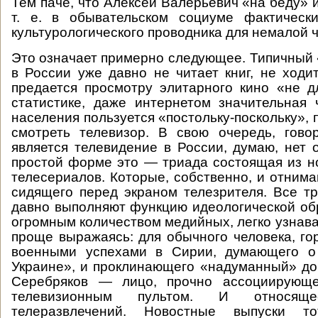
Тем паче, что Алексей Валерьевич «на беду» 
т. е. в обывательском социуме фактическ
культурологического проводника для немалой 
Это означает примерно следующее. Типичный 
в России уже давно не читает книг, не ходи
предается просмотру элитарного кино «не д
статистике, даже интернетом значительная 
населения пользуется «постольку-поскольку»,
смотреть телевизор. В свою очередь, гово
является телевидение в России, думаю, нет 
простой форме это — триада состоящая из но
телесериалов. Которые, собственно, и отним
сидящего перед экраном телезрителя. Все т
давно выполняют функцию идеологической об
огромным количеством медийных, легко узнав
проще выражаясь: для обычного человека, го
военными успехами в Сирии, думающего о
Украине», и проклинающего «надуманный» до
Серебряков — лицо, прочно ассоциирующ
телевизионным пультом. И относя
телеразвлечений. Новостные выпуски 