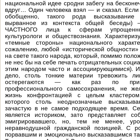
национальной идее сродни забегу на бесконе
вдруг… Один человека взял — и сказал. Если 
обобщенно, такого рода высказывание (
вырванное из контекста общей беседы) 
ЧАСТНОГО лица к сферам упрощенной
культурологи и обществознания. Характери
«темные стороны» национального характе
сожалению, любой «исторической общности»
на свете такого народа, который, помимо поло
не нес бы на себе печать отрицательных соци
этим народом часто и ассоциирующимися). И
дело, столь тонкие материи тревожить л
остерегаются — как раз по прич
профессионального самосохранения, не же
жизнь конфронтацией с целым кластером
которого столь неоднозначные высказыва
зачастую в не самое подходящее время. Се
является историком, зато представляет со
эмигрировавшего, но, тем не менее, ур
неравнодушной гражданской позицией. С р
порвавшим и эмоционально высказавшимся там