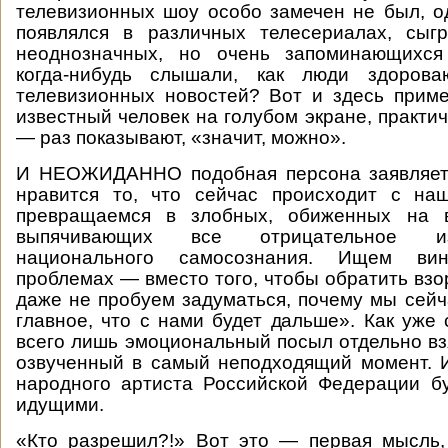
телевизионных шоу особо замечен не был, о
появлялся в различных телесериалах, сыг
неоднозначных, но очень запоминающихся
когда-нибудь слышали, как люди здорова
телевизионных новостей? Вот и здесь прим
известный человек на голубом экране, практи
— раз показывают, «значит, можно».
И НЕОЖИДАННО подобная персона заявляет:
нравится то, что сейчас происходит с н
превращаемся в злобных, обиженных на 
выпячивающих все отрицательное из
национального самосознания. Ищем ви
проблемах — вместо того, чтобы обратить взо
даже не пробуем задуматься, почему мы сейч
главное, что с нами будет дальше». Как уже 
всего лишь эмоциональный посыл отдельно взя
озвученный в самый неподходящий момент. 
народного артиста Российской Федерации б
идущими.
«Кто разрешил?!» Вот это — первая мысль,