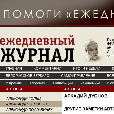
Пет
ФИ
«Не
С на
за 
ГЛАВНАЯ
КОММЕНТАРИИ
ИТОГИ НЕДЕЛИ
БЕЛОРУССКОЕ ЗЕРКАЛО
САМОУПРАВЛЕНИЕ
ВС
В Кремле
В погонах
В оппозиции
В экономике
В о
АВТОРЫ
АВТОРЫ
АРКАДИЙ ДУБНОВ
АЛЕКСАНДР ГОЛЬЦ
АЛЕКСАНДР ОСОВЦОВ
ДРУГИЕ ЗАМЕТКИ АВТ
АЛЕКСАНДР ПОДРАБИНЕК