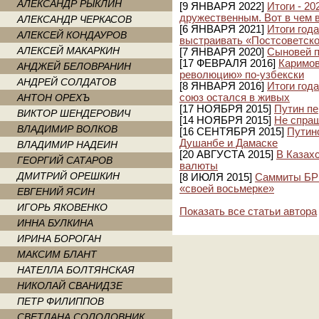
АЛЕКСАНДР РЫКЛИН
[9 ЯНВАРЯ 2022]
Итоги - 2
дружественным. Вот в чем 
АЛЕКСАНДР ЧЕРКАСОВ
[6 ЯНВАРЯ 2021]
Итоги года
АЛЕКСЕЙ КОНДАУРОВ
выстраивать «Постсоветско
АЛЕКСЕЙ МАКАРКИН
[7 ЯНВАРЯ 2020]
Сыновей п
[17 ФЕВРАЛЯ 2016]
Каримов
АНДЖЕЙ БЕЛОВРАНИН
революцию» по-узбекски
АНДРЕЙ СОЛДАТОВ
[8 ЯНВАРЯ 2016]
Итоги год
АНТОН ОРЕХЪ
союз остался в живых
[17 НОЯБРЯ 2015]
Путин пе
ВИКТОР ШЕНДЕРОВИЧ
[14 НОЯБРЯ 2015]
Не спраш
ВЛАДИМИР ВОЛКОВ
[16 СЕНТЯБРЯ 2015]
Путин
Душанбе и Дамаске
ВЛАДИМИР НАДЕИН
[20 АВГУСТА 2015]
В Казах
ГЕОРГИЙ САТАРОВ
валюты
ДМИТРИЙ ОРЕШКИН
[8 ИЮЛЯ 2015]
Саммиты БРИ
«своей восьмерке»
ЕВГЕНИЙ ЯСИН
ИГОРЬ ЯКОВЕНКО
Показать все статьи автора
ИННА БУЛКИНА
ИРИНА БОРОГАН
МАКСИМ БЛАНТ
НАТЕЛЛА БОЛТЯНСКАЯ
НИКОЛАЙ СВАНИДЗЕ
ПЕТР ФИЛИППОВ
СВЕТЛАНА СОЛОДОВНИК