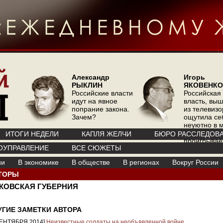
Александр
Игорь
РЫКЛИН
ЯКОВЕНКО
Российские власти
Российская
идут на явное
власть, вы
попрание закона.
из телевизо
Зачем?
ощутила се
неуютно в 
где телевиз
ИТОГИ НЕДЕЛИ
КАПЛЯ ЖЕЛЧИ
БЮРО РАССЛЕДОВ
проигрывае
ОУПРАВЛЕНИЕ
ВСЕ СЮЖЕТЫ
интернету
ии
В экономике
В обществе
В регионах
Вокруг России
ТОРЫ
КОВСКАЯ ГУБЕРНИЯ
УГИЕ ЗАМЕТКИ АВТОРА
СЕНТЯБРЯ 2014]
Неизвестные солдаты на необъявленной войне