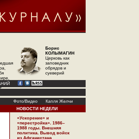
Борис
КОЛЫМАГИН
Церковь как
шедшая
заповедник
ра,
обрядов и
бя
суеверий
мире,
ор
АНИЙ
т
Фото/Видео
Капля Желчи
НОВОСТИ НЕДЕЛИ
«Ускорение» и
«перестройка». 1986–
1988 годы. Внешняя
политика. Вывод войск
из Афганистана