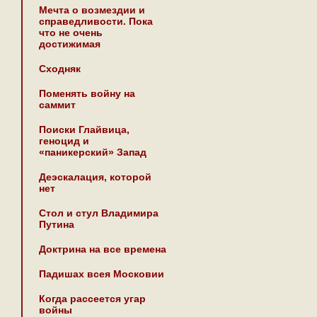
Мечта о возмездии и
справедливости. Пока
что не очень
достижимая
Сходняк
Поменять войну на
саммит
Поиски Глайвица,
геноцид и
«паникерский» Запад
Деэскалация, которой
нет
Стол и стул Владимира
Путина
Доктрина на все времена
Падишах всея Московии
Когда рассеется угар
войны