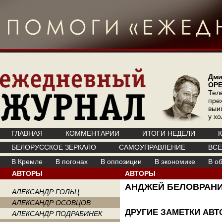
Дми
ОР
Тел
пре
выи
у х
ГЛАВНАЯ
КОММЕНТАРИИ
ИТОГИ НЕДЕЛИ
БЕЛОРУССКОЕ ЗЕРКАЛО
САМОУПРАВЛЕНИЕ
ВС
В Кремле
В погонах
В оппозиции
В экономике
В о
АВТОРЫ
АВТОРЫ
АНДЖЕЙ БЕЛОВРАН
АЛЕКСАНДР ГОЛЬЦ
АЛЕКСАНДР ОСОВЦОВ
ДРУГИЕ ЗАМЕТКИ АВТ
АЛЕКСАНДР ПОДРАБИНЕК