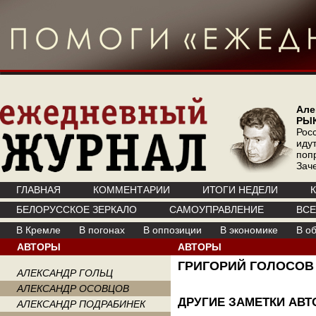
Але
РЫ
Рос
иду
поп
Зач
ГЛАВНАЯ
КОММЕНТАРИИ
ИТОГИ НЕДЕЛИ
БЕЛОРУССКОЕ ЗЕРКАЛО
САМОУПРАВЛЕНИЕ
ВС
В Кремле
В погонах
В оппозиции
В экономике
В о
АВТОРЫ
АВТОРЫ
ГРИГОРИЙ ГОЛОСОВ
АЛЕКСАНДР ГОЛЬЦ
АЛЕКСАНДР ОСОВЦОВ
ДРУГИЕ ЗАМЕТКИ АВТ
АЛЕКСАНДР ПОДРАБИНЕК