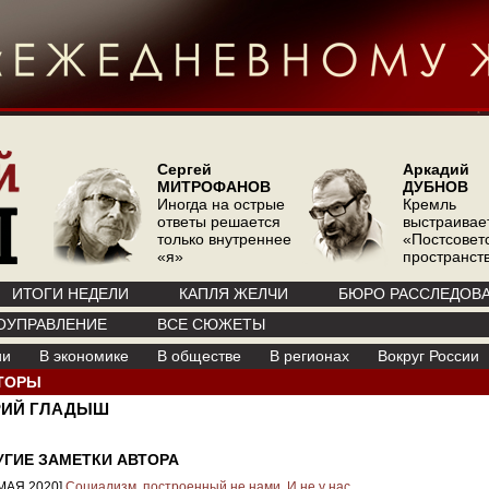
Сергей
Аркадий
МИТРОФАНОВ
ДУБНОВ
Иногда на острые
Кремль
ответы решается
выстраивае
только внутреннее
«Постсовет
«я»
пространств
ИТОГИ НЕДЕЛИ
КАПЛЯ ЖЕЛЧИ
БЮРО РАССЛЕДОВ
ОУПРАВЛЕНИЕ
ВСЕ СЮЖЕТЫ
ии
В экономике
В обществе
В регионах
Вокруг России
ТОРЫ
ИЙ ГЛАДЫШ
УГИЕ ЗАМЕТКИ АВТОРА
 МАЯ 2020]
Социализм, построенный не нами. И не у нас