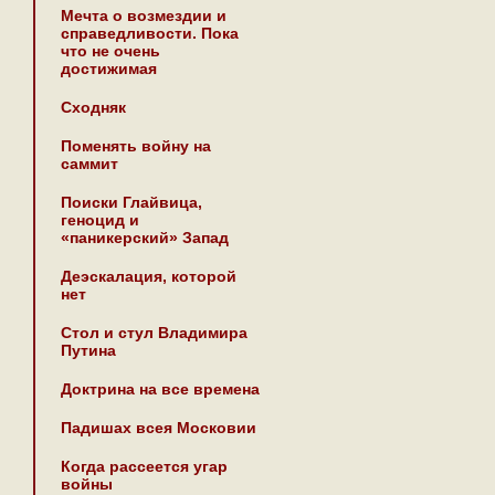
Мечта о возмездии и
справедливости. Пока
что не очень
достижимая
Сходняк
Поменять войну на
саммит
Поиски Глайвица,
геноцид и
«паникерский» Запад
Деэскалация, которой
нет
Стол и стул Владимира
Путина
Доктрина на все времена
Падишах всея Московии
Когда рассеется угар
войны