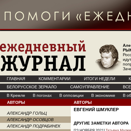
Але
РЫ
Рос
иду
поп
Зач
ГЛАВНАЯ
КОММЕНТАРИИ
ИТОГИ НЕДЕЛИ
БЕЛОРУССКОЕ ЗЕРКАЛО
САМОУПРАВЛЕНИЕ
ВС
В Кремле
В погонах
В оппозиции
В экономике
В о
АВТОРЫ
АВТОРЫ
ЕВГЕНИЙ ШМУКЛЕР
АЛЕКСАНДР ГОЛЬЦ
АЛЕКСАНДР ОСОВЦОВ
ДРУГИЕ ЗАМЕТКИ АВТОРА
АЛЕКСАНДР ПОДРАБИНЕК
[23 НОЯБРЯ 2021]
Татьяна Малки