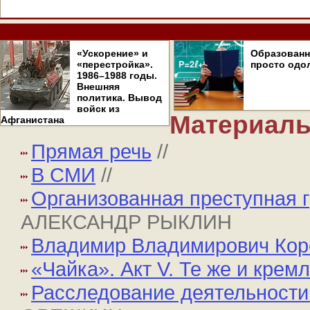
«Ускорение» и
Образован
«перестройка».
просто одо
1986–1988 годы.
Внешняя
политика. Вывод
войск из
Материалы
Афганистана
Прямая речь
//
В СМИ
//
Организованная преступная 
АЛЕКСАНДР РЫКЛИН
Владимир Владимирович Кор
«Чайка». Акт V. Те же и кре
Расследование деятельности