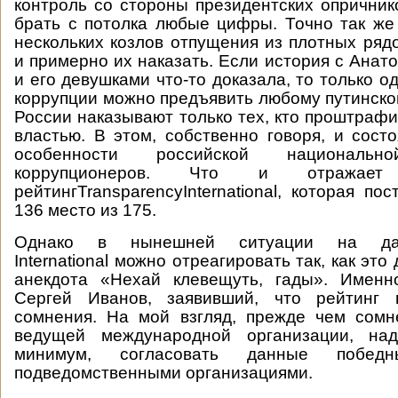
контроль со стороны президентских опрични
брать с потолка любые цифры. Точно так ж
нескольких козлов отпущения из плотных ряд
и примерно их наказать. Если история с Ана
и его девушками что-то доказала, то только 
коррупции можно предъявить любому путинском
России наказывают только тех, кто проштраф
властью. В этом, собственно говоря, и сост
особенности российской национал
коррупционеров. Что и отражает 
рейтингTransparencyInternational, которая п
136 место из 175.
Однако в нынешней ситуации на данн
International можно отреагировать так, как это
анекдота «Нехай клевещуть, гады». Именн
Сергей Иванов, заявивший, что рейтинг 
сомнения. На мой взгляд, прежде чем сомн
ведущей международной организации, на
минимум, согласовать данные побед
подведомственными организациями.