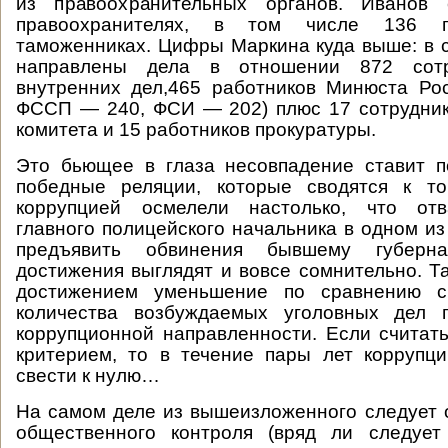
из правоохранительных органов. Иванов
правоохранителях, в том числе 136 
таможенниках. Цифры Маркина куда выше: в су
направлены дела в отношении 872 сотр
внутренних дел,465 работников Минюста Ро
ФССП — 240, ФСИ — 202) плюс 17 сотрудник
комитета и 15 работников прокуратуры.
Это бьющее в глаза несовпадение ставит п
победные реляции, которые сводятся к т
коррупцией осмелели настолько, что отв
главного полицейского начальника в одном из
предъявить обвинения бывшему губерна
достижения выглядят и вовсе сомнительно. Та
достижением уменьшение по сравнению 
количества возбуждаемых уголовных дел 
коррупционной направленности. Если считат
критерием, то в течение пары лет коррупц
свести к нулю…
На самом деле из вышеизложенного следует о
общественного контроля (вряд ли следует