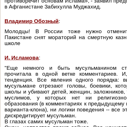
противоречит основам Ислама», - заявил пред
в Афганистане Забихулла Муджахид.
Владимир Обозный
:
Молодцы! В России тоже нужно отмени
Пакистане снят мораторий на смертную казн
школе
И. Исламова
:
"Еще немного и быть мусульманином ста
прочитала в одной ветке комментариев. И,
тенденция. Все явления одного порядка: в
мусульмане отрезают головы, боевики, кот
школы и убивают детей, женщин, заложников, 
муслимов, у которых нет ни религиозног
образования (в комментариях к предыдущему п
варианта-клона), ни логики поведения -- все э
дискредитирует мусульман.
В глазах самих мусульман тоже.