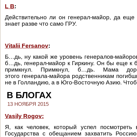
L B
:
Действительно ли он генерал-майор, да еще 
знает разве что само ГРУ.
Vitalii Fersanov
:
Б…дь, ну какой же уровень генералов-майоров
б…дь, генерал-майор к Гиркину. Он бы еще к 
примкнул. Примкнул, б…дь. Мама до
этого генерала-майора родственникам погибши
не в Голландию, а в Юго-Восточную Азию. Чтоб
В БЛОГАХ
13 НОЯБРЯ 2015
Vasily Rogov:
Я, как человек, который успел посмотреть
Государства с обещанием захватить Россию,