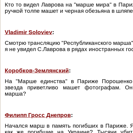
Кто то видел Лаврова на "марше мира" в Пар
ручкой толпе машет и черная обезьяна в шляпе
Vladimir Soloviev
:
Смотрю трансляцию "Республиканского марша" 
я не увидел С.Лаврова в рядах иностранных го
Коробков-Землянский
:
На "Марше единства" в Париже Порошенко 
звезда приветливо машет фотографам. Он
марша?
Филипп Гросс Днепров
:
Начался марш в память погибших в Париже. 
как же погибшие на Украине? Тысячи уби