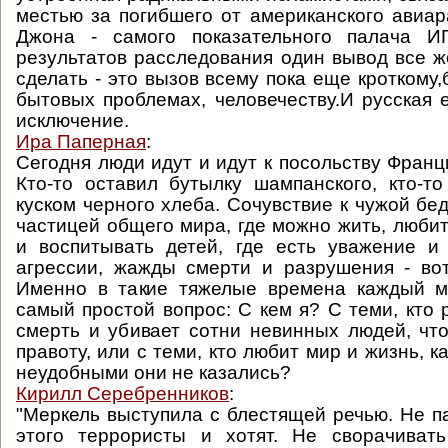
местью за погибшего от американского авиа
Джона - самого показательного палача И
результатов расследования один вывод все 
сделать - это вызов всему пока еще кроткому
бытовых проблемах, человечеству.И русская е
исключение.
Ира Паперная
:
Сегодня люди идут и идут к посольству Франц
Кто-то оставил бутылку шампанского, кто-то
куском черного хлеба. Сочувствие к чужой бе
частицей общего мира, где можно жить, любит
и воспитывать детей, где есть уважение и
агрессии, жажды смерти и разрушения - во
Именно в такие тяжелые времена каждый м
самый простой вопрос: С кем я? С теми, кто 
смерть и убивает сотни невинных людей, чт
правоту, или с теми, кто любит мир и жизнь, 
неудобными они не казались?
Кирилл Серебренников
:
"Меркель выступила с блестящей речью. Не п
этого террористы и хотят. Не сворачивать