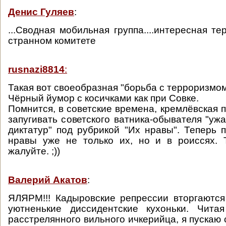
Денис Гуляев
:
...Сводная мобильная группа....интересная т
странном комитете
rusnazi8814
:
Такая вот своеобразная "борьба с терроризмом
Чёрный йумор с косичками как при Совке.
Помнится, в советские времена, кремлёвская 
запугивать советского ватника-обывателя "уж
диктатур" под рубрикой "Их нравы". Теперь 
нравы уже не только их, но и в роиссях. 
жалуйте. ;))
Валерий Акатов
:
ЯЛЯРМ!!! Кадыровские репрессии вторгаютс
уютненькие диссидентские кухоньки. Чита
расстрелянного вильного ичкерийца, я пускаю 