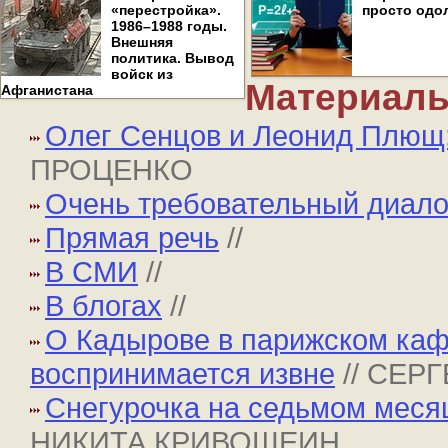
«перестройка».
просто одо
1986–1988 годы.
Внешняя
политика. Вывод
войск из
Материалы
Афганистана
Олег Сенцов и Леонид Плющ:
ПРОЦЕНКО
Очень требовательный диало
Прямая речь
//
В СМИ
//
В блогах
//
О Кадырове в парижском кафе
воспринимается извне
// СЕ
Снегурочка на седьмом меся
НИКИТА КРИВОШЕИН