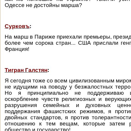
Одессе не достойны марша?
Сурковъ
:
На марш в Париже приехали премьеры, президе
более чем сорока стран... США прислали генп
Франция!
Тигран Галстян
:
Я сегодня тоже со всем цивилизованным миром
не идущими на поводу у безжалостных террор
Но я принципиально не поддерживаю ц
оскорбление чувств религиозных и верующи
разрушения семейных и духовных ценн
поддержания фашистских режимов, я проти
двойных стандартов, я против толерантност
отношению к тем вещам, которые затем р
общество и государство!