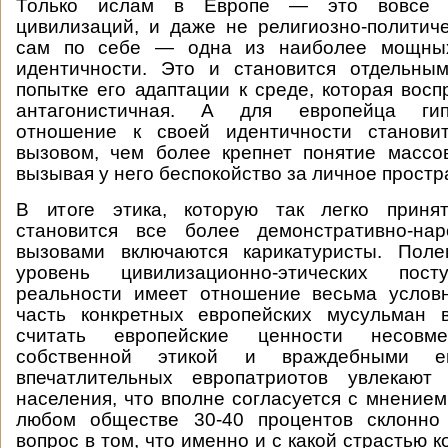
Только ислам в Европе — это вовсе н
цивилизаций, и даже не религиозно-политич
сам по себе — одна из наиболее мощны
идентичности. Это и становится отдельн
попытке его адаптации к среде, которая восп
антагонистичная. А для европейца гип
отношение к своей идентичности станови
вызовом, чем более крепнет понятие массо
вызывая у него беспокойство за личное простр
В итоге этика, которую так легко приня
становится все более демонстративно-на
вызовами включаются карикатуристы. Пол
уровень цивилизационно-этических пос
реальности имеет отношение весьма условн
часть конкретных европейских мусульман 
считать европейские ценности несов
собственной этикой и враждебными 
впечатлительных европатриотов увлекают
населения, что вполне согласуется с мнением
любом обществе 30-40 процентов склонно 
вопрос в том, что именно и с какой страстью к