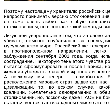
Поэтому настоящему хранителю российских ц
непросто принимать версию столкновения цив
он тоже очень любит, как любую геополити
столкновением, но в составе какой команды вы
Ликующей уверенности в том, что за слово ил
убивать, немного поубавилось за последн
мусульманском мире. Российский же телезрит
в противоположном направлении, легко
заблуждения сентября 2001 года, когда ис
сострадание. Некоторую тень этого чувства р
пытался сформулировать и после Парижа, но
желания убеждать в своей искренности подот
А поскольку мы теперь — самобытная Е
расположение мировых страт выдвигает нас
цивилизации, то, во всяком случае, како
коалиции. Желательно одновременно в обеи
столкновении, но, поскольку даже ПАСЕ не бо
остается восток в антизападном смысле этого 