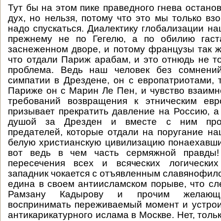
Тут бы на этом пике праведного гнева остано
дух, но нельзя, потому что это мы только вз
надо спускаться. Диалектику глобализации на
прежнему не по Гегелю, а по обилию гаст
заснеженном дворе, и потому французы так ж
что отдали Париж арабам, и это отнюдь не т
проблема. Ведь наш человек без сомнени
симпатии в Дрездене, он с европатриотами, т
Париже он с Марин Ле Пен, и чувство взаим
требований возвращения к этническим евр
призывает прекратить давление на Россию, а
душой за Дрезден и вместе с ним про
предателей, которые отдали на поругание н
белую христианскую цивилизацию понаехавш
вот ведь в чем часть сермяжной правды!
пересечения всех и всяческих логически
западник чокается с отъявленным славянофило
едина в своем антиисламском порыве, что сл
Рамзану Кадырову и прочим желающи
воспринимать переживаемый момент и устро
антикарикатурного ислама в Москве. Нет, тольк