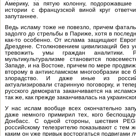
Америку, за пятую колонну, подорожавшие 
истории с французской виной круг ответч
запутаннее.
Ведь исламу тоже не повезло, причем фаталь
задолго до стрельбы в Париже, хотя в послед
как-то особенно. От ислама защищают Евро
Дрездене. Столкновением цивилизаций без 
тревожить умы граждан аналитики. Р
мультикультурализме становится повсеме
Западе, и на Востоке, причем по мере продвиж
второму в антиисламском многообразии все 
злорадство. И даже иные из россий
актуализировали старинную поговорку, и тепе
русского демократа заканчивается на исламс
так же, как прежде заканчивалась на украинско
У нас ислам вообще всех окончательно зап
даже немного примирил тех, кого беспощад
Донбасс. С одной стороны, шествия PEG
российскому телезрителю показывают с тем ж
каким он уже привык восторгаться подвигами л