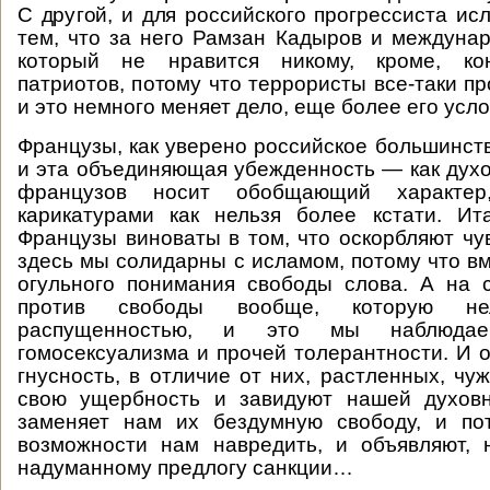
С другой, и для российского прогрессиста ис
тем, что за него Рамзан Кадыров и междуна
который не нравится никому, кроме, кон
патриотов, потому что террористы все-таки п
и это немного меняет дело, еще более его усл
Французы, как уверено российское большинств
и эта объединяющая убежденность — как духо
французов носит обобщающий характе
карикатурами как нельзя более кстати. Ита
Французы виноваты в том, что оскорбляют чу
здесь мы солидарны с исламом, потому что вм
огульного понимания свободы слова. А на 
против свободы вообще, которую не
распущенностью, и это мы наблюда
гомосексуализма и прочей толерантности. И о
гнусность, в отличие от них, растленных, чу
свою ущербность и завидуют нашей духовн
заменяет нам их бездумную свободу, и п
возможности нам навредить, и объявляют, 
надуманному предлогу санкции…