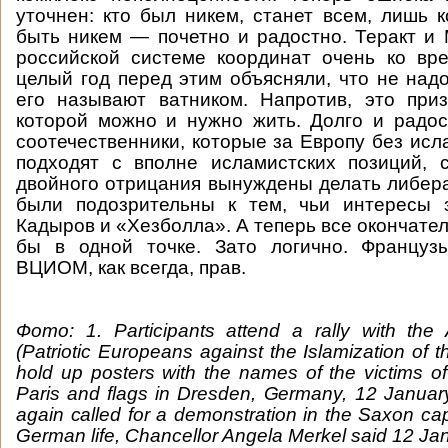
уточнен: кто был никем, станет всем, лишь к
быть никем — почетно и радостно. Теракт и
российской системе координат очень ко вр
целый год перед этим объясняли, что не надо
его называют ватником. Напротив, это при
которой можно и нужно жить. Долго и радос
соотечественники, которые за Европу без исл
подходят с вполне исламистских позиций, 
двойного отрицания вынуждены делать либер
были подозрительны к тем, чьи интересы
Кадыров и «Хезболла». А теперь все окончате
бы в одной точке. Зато логично. Француз
ВЦИОМ, как всегда, прав.
Фото: 1.
Participants attend a rally with the 
(Patriotic Europeans against the Islamization of
hold up posters with the names of the victims of 
Paris and flags in Dresden, Germany, 12 Januar
again called for a demonstration in the Saxon capit
German life, Chancellor Angela Merkel said 12 Ja