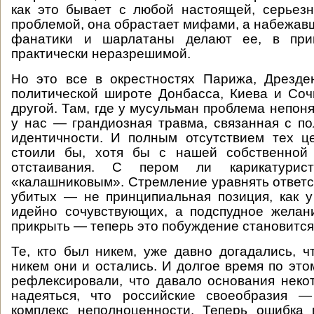
как это бывает с любой настоящей, серьез
проблемой, она обрастает мифами, а набежавш
фанатики и шарлатаны делают ее, в при
практически неразрешимой.
Но это все в окрестностях Парижа, Дрезде
политической широте Донбасса, Киева и Со
другой. Там, где у мусульман проблема непон
у нас — грандиозная травма, связанная с п
идентичности. И полным отсутствием тех ц
стоили бы, хотя бы с нашей собственной 
отстаивания. С пером ли карикатури
«калашниковым». Стремление уравнять ответс
убитых — не принципиальная позиция, как 
идейно сочувствующих, а подспудное желан
прикрыть — теперь это побуждение становится
Те, кто был никем, уже давно догадались, ч
никем они и остались. И долгое время по это
рефлексировали, что давало основания нек
надеяться, что российские своеобразия 
комплекс неполноценности. Теперь ошибка 