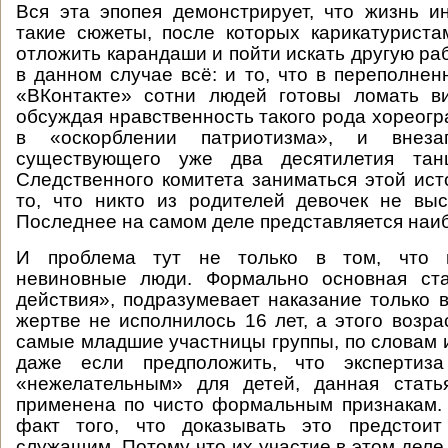
Вся эта эпопея демонстрирует, что жизнь и
такие сюжеты, после которых карикатуриста
отложить карандаши и пойти искать другую ра
в данном случае всё: и то, что в переполне
«ВКонтакте» сотни людей готовы ломать ви
обсуждая нравственность такого рода хореогр
в «оскорблении патриотизма», и внеза
существующего уже два десятилетия танц
Следственного комитета заниматься этой ист
то, что никто из родителей девочек не вы
Последнее на самом деле представляется наи
И проблема тут не только в том, что м
невиновные люди. Формально основная ста
действия», подразумевает наказание только в
жертве не исполнилось 16 лет, а этого возра
самые младшие участницы группы, по словам и
даже если предположить, что экспертиза
«нежелательным» для детей, данная стат
применена по чисто формальным признакам.
факт того, что доказывать это предстоит
служащим. Потому что их участие в этом деле