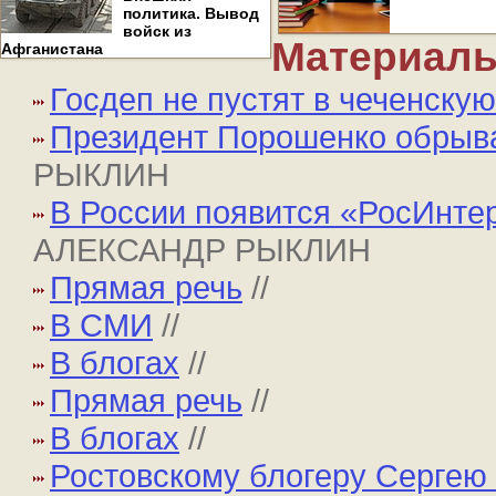
политика. Вывод
войск из
Материалы
Афганистана
Госдеп не пустят в чеченскую
Президент Порошенко обрыва
РЫКЛИН
В России появится «РосИнтер
АЛЕКСАНДР РЫКЛИН
Прямая речь
//
В СМИ
//
В блогах
//
Прямая речь
//
В блогах
//
Ростовскому блогеру Сергею 