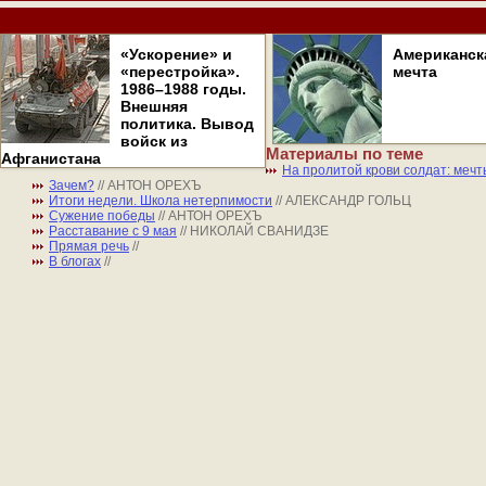
«Ускорение» и
Американск
«перестройка».
мечта
1986–1988 годы.
Внешняя
политика. Вывод
войск из
Материалы по теме
Афганистана
На пролитой крови солдат: мечт
Зачем?
// АНТОН ОРЕХЪ
Итоги недели. Школа нетерпимости
// АЛЕКСАНДР ГОЛЬЦ
Сужение победы
// АНТОН ОРЕХЪ
Расставание с 9 мая
// НИКОЛАЙ СВАНИДЗЕ
Прямая речь
//
В блогах
//