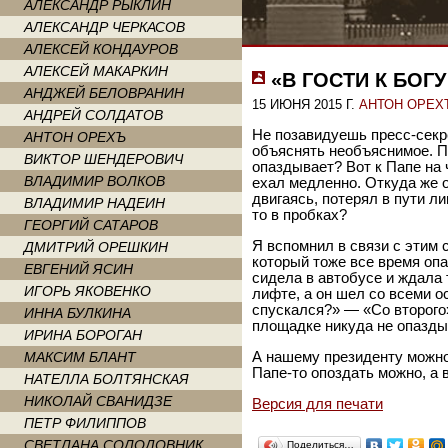
АЛЕКСАНДР РЫКЛИН
АЛЕКСАНДР ЧЕРКАСОВ
АЛЕКСЕЙ КОНДАУРОВ
АЛЕКСЕЙ МАКАРКИН
«В ГОСТИ К БОГ
АНДЖЕЙ БЕЛОВРАНИН
15 ИЮНЯ 2015 Г.
АНТОН ОРЕХ
АНДРЕЙ СОЛДАТОВ
Не позавидуешь пресс-секр
АНТОН ОРЕХЪ
объяснять необъяснимое. П
ВИКТОР ШЕНДЕРОВИЧ
опаздывает? Вот к Папе на 
ВЛАДИМИР ВОЛКОВ
ехал медленно. Откуда же о
двигаясь, потерял в пути ли
ВЛАДИМИР НАДЕИН
то в пробках?
ГЕОРГИЙ САТАРОВ
Я вспомнил в связи с этим 
ДМИТРИЙ ОРЕШКИН
который тоже все время оп
ЕВГЕНИЙ ЯСИН
сидела в автобусе и ждала 
ИГОРЬ ЯКОВЕНКО
лифте, а он шел со всеми о
спускался?» — «Со второго»
ИННА БУЛКИНА
площадке никуда не опазды
ИРИНА БОРОГАН
МАКСИМ БЛАНТ
А нашему президенту можно 
Папе-то опоздать можно, а в
НАТЕЛЛА БОЛТЯНСКАЯ
НИКОЛАЙ СВАНИДЗЕ
Версия для печати
ПЕТР ФИЛИППОВ
СВЕТЛАНА СОЛОДОВНИК
Поделиться…