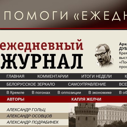
Арк
ДУ
Кре
выс
«По
про
ГЛАВНАЯ
КОММЕНТАРИИ
ИТОГИ НЕДЕЛИ
БЕЛОРУССКОЕ ЗЕРКАЛО
САМОУПРАВЛЕНИЕ
ВС
В Кремле
В погонах
В оппозиции
В экономике
В о
АВТОРЫ
КАПЛЯ ЖЕЛЧИ
АЛЕКСАНДР ГОЛЬЦ
АЛЕКСАНДР ОСОВЦОВ
АЛЕКСАНДР ПОДРАБИНЕК