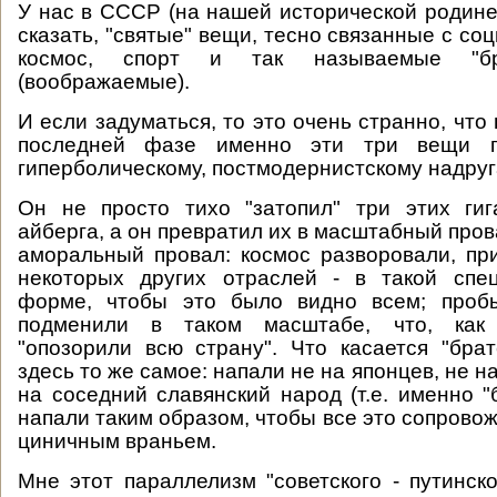
У нас в СССР (на нашей исторической родине
сказать, "святые" вещи, тесно связанные с с
космос, спорт и так называемые "бр
(воображаемые).
И если задуматься, то это очень странно, что
последней фазе именно эти три вещи по
гиперболическому, постмодернистскому надруг
Он не просто тихо "затопил" три этих гиг
айберга, а он превратил их в масштабный про
аморальный провал: космос разворовали, пр
некоторых других отраслей - в такой спе
форме, чтобы это было видно всем; пробы
подменили в таком масштабе, что, как 
"опозорили всю страну". Что касается "брат
здесь то же самое: напали не на японцев, не н
на соседний славянский народ (т.е. именно "
напали таким образом, чтобы все это сопрово
циничным враньем.
Мне этот параллелизм "советского - путинско