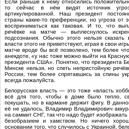
Если раньше к нему относились положительн
то сейчас в нём видят источник угро
артикулированной. Наш президент постоя
страны какие-то преференции, но угроза от э
восприниматься как таковая. И то, что вы
речёвке на матче — выплеснулось искрен
подсознания. Обычно этого нельзя сказать 
власти этого не приветствуют, играя в свои игр
матче вроде бы всё позволено, тем более что
анекдоте, «у нас тоже можно выйти на Красну
президента США». Понятно, что президента Бе
Минске нельзя, но спеть непристойную речёв
России, тем более спрятавшись за спины ук
всегда пожалуйста.
Белорусская власть — это тоже «власть хобб
всё для того, чтобы в доме было тепло, с
покушать, но в кармане держит фигу. В данно
её не удалось, Владимир Владимирович аккур
на саммит СНГ, так что надо будет изображат
безобразием и хамством. Но ничего хоро
основании того, что случилось с Украиной, бел