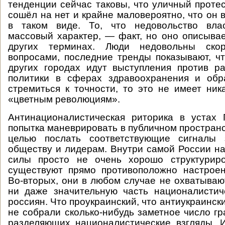
тенденции сейчас таковы, что уличный протес
сошёл на нет и крайне маловероятно, что он 
в таком виде. То, что недовольство вла
массовый характер, — факт, но оно описыва
других терминах. Люди недовольны ско
вопросами, последние тренды показывают, чт
других городах идут выступления против р
политики в сферах здравоохранения и обр
стремиться к точности, то это не имеет ник
«цветным революциям».
Антинационалистическая риторика в устах
попытка маневрировать в публичном пространс
целью послать соответствующие сигналы 
обществу и лидерам. Внутри самой России н
силы просто не очень хорошо структуриро
существуют прямо противоположно настроен
Во-вторых, они в любом случае не охватываю
ни даже значительную часть националистич
россиян. Что проукраинский, что антиукраинс
не собрали сколько-нибудь заметное число гр
разделяющих националистические взгляды. 