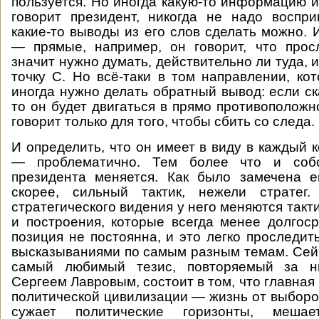
пользуется. Но иногда какую-то информацию и
говорит президент, никогда не надо воспр
какие-то выводы из его слов сделать можно. 
— прямые, например, он говорит, что прос
значит нужно думать, действительно ли туда, ил
точку C. Но всё-таки в том направлении, кот
иногда нужно делать обратный вывод: если ск
то он будет двигаться в прямо противоположн
говорит только для того, чтобы сбить со следа.
И определить, что он имеет в виду в каждый 
— проблематично. Тем более что и собс
президента меняется. Как было замечена е
скорее, сильный тактик, нежели стратег
стратегического видения у него меняются так
и построения, которые всегда менее долгоср
позиция не постоянна, и это легко проследит
высказываниями по самым разным темам. Сейч
самый любимый тезис, повторяемый за 
Сергеем Лавровым, состоит в том, что главна
политической цивилизации — жизнь от выборо
сужает политические горизонты, мешае