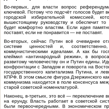
Во-первых, для власти вопрос референду
ключевой. Потому что подсчёт голосов будет 
городской избирательной комиссией, кот
вышестоящему руководству и обеспечит то 
будет комфортно властям. Если идея памят
поставят, если не понравится — не поставят.
Во-вторых, сейчас Путин всё очевиднее от
системе ценностей и, соответственно
коммунистическими идеалами. А как бы гос
клеймил «антинародный режим», в вопроса
развитому человечеству он и Путин едины. Ид
конфронтации с Западом и поворота на Восток
государственного капитализма Путина, и ле
КПРФ. В этом смысле фигура Дзержинского как
коммунизма находится в поле консенсуса меж
старой советской номенклатурой.
Наконец, в-третьих, это всё — переключение 
на ерунду. Власть работает в советской сис
были первоочередными. В экономическом п