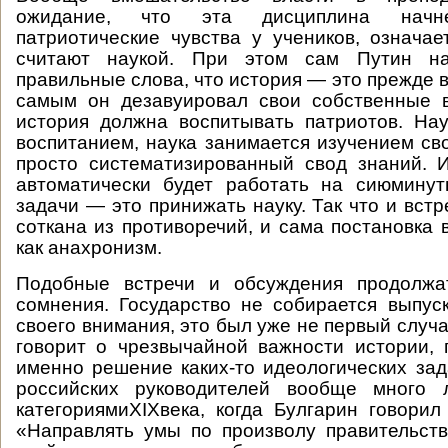
ожидание, что эта дисциплина начн
патриотические чувства у учеников, означае
считают наукой. При этом сам Путин на
правильные слова, что история — это прежде в
самым он дезавуировал свои собственные в
история должна воспитывать патриотов. На
воспитанием, наука занимается изучением сво
просто систематизированный свод знаний. 
автоматически будет работать на сиюминут
задачи — это принижать науку. Так что и встр
соткана из противоречий, и сама постановка 
как анахронизм.
Подобные встречи и обсуждения продолжат
сомнения. Государство не собирается выпус
своего внимания, это был уже не первый случа
говорит о чрезвычайной важности истории,
именно решение каких-то идеологических за
российских руководителей вообще много 
категориямиXIXвека, когда Булгарин говорил
«Направлять умы по произволу правительст