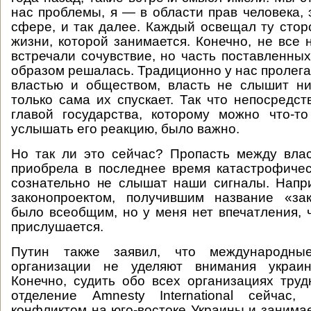
нас проблемы, я — в области прав человека, 
сфере, и так далее. Каждый освещал ту сто
жизни, которой занимается. Конечно, не все
встречали сочувствие, но часть поставленных
образом решалась. Традиционно у нас пролега
властью и обществом, власть не слышит ни
только сама их спускает. Так что непосредс
главой государства, которому можно что-т
услышать его реакцию, было важно.
Но так ли это сейчас? Пропасть между вла
приобрела в последнее время катастрофиче
сознательно не слышат наши сигналы. Напр
законопроектом, получившим название «зак
было всеобщим, но у меня нет впечатления, ч
прислушается.
Путин также заявил, что международны
организации не уделяют внимания украин
Конечно, судить обо всех организациях труд
отделение Amnesty International сейчас, 
конфликтом на юго-востоке Украины и занимае