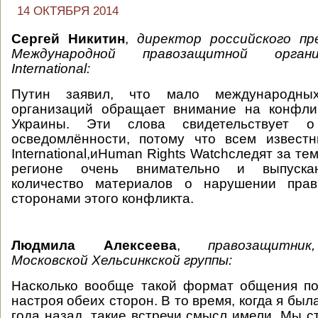
14 ОКТЯБРЯ 2014
Сергей Никитин
,
д
иректор российского п
Международной правозащитной орган
International:
Путин заявил, что мало международны
организаций обращает внимание на конфлик
Украины. Эти слова свидетельствует 
осведомлённости, потому что всем извест
International,иHuman Rights Watchследят за тем
регионе очень внимательно и выпуска
количество материалов о нарушении прав
сторонами этого конфликта.
Людмила Алексеева
,
правозащитни
Московской Хельсинкской группы:
Насколько вообще такой формат общения по
настроя обеих сторон. В то время, когда я был
года назад, такие встречи смысл имели. Мы 