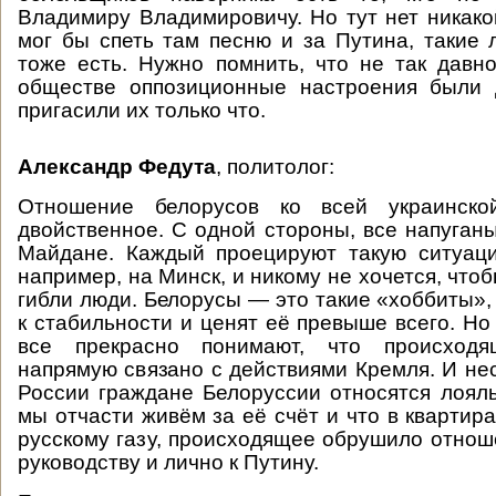
Владимиру Владимировичу. Но тут нет никакой
мог бы спеть там песню и за Путина, такие 
тоже есть. Нужно помнить, что не так давн
обществе оппозиционные настроения были 
пригасили их только что.
Александр Федута
, политолог:
Отношение белорусов ко всей украинско
двойственное. С одной стороны, все напуганы
Майдане. Каждый проецируют такую ситуаци
например, на Минск, и никому не хочется, что
гибли люди. Белорусы — это такие «хоббиты»,
к стабильности и ценят её превыше всего. Но
все прекрасно понимают, что происход
напрямую связано с действиями Кремля. И нес
России граждане Белоруссии относятся лояль
мы отчасти живём за её счёт и что в квартир
русскому газу, происходящее обрушило отнош
руководству и лично к Путину.