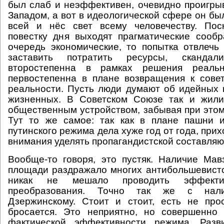
был слаб и неэффективен, очевидно проигры
Западом, а вот в идеологической сфере он бы
всей и нёс свет всему человечеству. Пос
повестку дня выходят прагматические сооб
очередь экономические, то попытка отвлечь
заставить потратить ресурсы, сканда
второстепенна в рамках решения реаль
первостепенна в плане возвращения к сове
реальности. Пусть люди думают об идейных 
жизненных. В Советском Союзе так и жили
общественным устройством, забывая при этом 
Тут то же самое: так как в плане пашни и
путинского режима дела хуже год от года, при
внимания уделять пропагандистской составля
Вообще-то говоря, это пустяк. Наличие Ма
площади раздражало многих антибольшевистс
никак не мешало проводить эффекти
преобразования. Точно так же с нали
Дзержинскому. Стоит и стоит, есть не про
бросается. Это неприятно, но совершенно
фактической эффективности режима. Раз