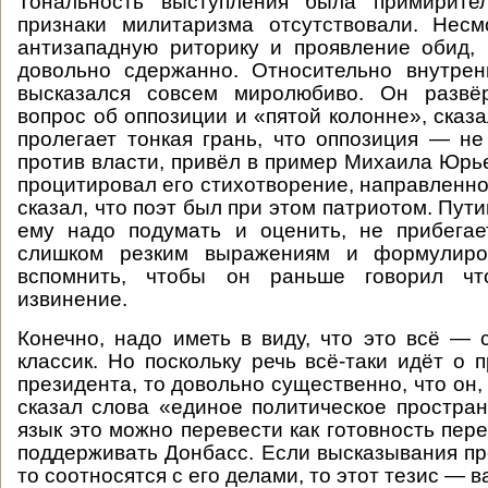
Тональность выступления была примирите
признаки милитаризма отсутствовали. Нес
антизападную риторику и проявление обид,
довольно сдержанно. Относительно внутрен
высказался совсем миролюбиво. Он развё
вопрос об оппозиции и «пятой колонне», сказ
пролегает тонкая грань, что оппозиция — не
против власти, привёл в пример Михаила Юрь
процитировал его стихотворение, направленно
сказал, что поэт был при этом патриотом. Пути
ему надо подумать и оценить, не прибегае
слишком резким выражениям и формулиро
вспомнить, чтобы он раньше говорил чт
извинение.
Конечно, надо иметь в виду, что это всё — с
классик. Но поскольку речь всё-таки идёт о 
президента, то довольно существенно, что он,
сказал слова «единое политическое простран
язык это можно перевести как готовность пер
поддерживать Донбасс. Если высказывания пре
то соотносятся с его делами, то этот тезис — 