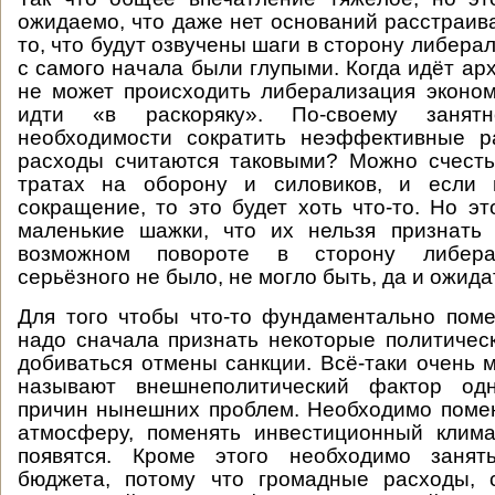
ожидаемо, что даже нет оснований расстраив
то, что будут озвучены шаги в сторону либера
с самого начала были глупыми. Когда идёт ар
не может происходить либерализация эконом
идти «в раскоряку». По-своему занят
необходимости сократить неэффективные р
расходы считаются таковыми? Можно счесть
тратах на оборону и силовиков, и если 
сокращение, то это будет хоть что-то. Но эт
маленькие шажки, что их нельзя признать
возможном повороте в сторону либера
серьёзного не было, не могло быть, да и ожида
Для того чтобы что-то фундаментально поме
надо сначала признать некоторые политичес
добиваться отмены санкции. Всё-таки очень 
называют внешнеполитический фактор од
причин нынешних проблем. Необходимо поме
атмосферу, поменять инвестиционный клима
появятся. Кроме этого необходимо занят
бюджета, потому что громадные расходы, 