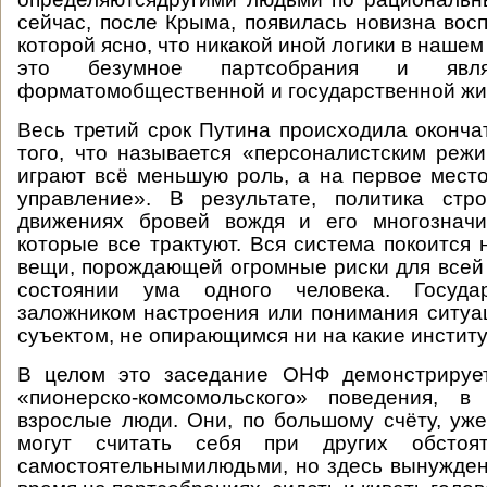
сейчас, после Крыма, появилась новизна восп
которой ясно, что никакой иной логики в нашем 
это безумное партсобрания и явля
форматомобщественной и государственной жи
Весь третий срок Путина происходила оконча
того, что называется «персоналистским реж
играют всё меньшую роль, а на первое мест
управление». В результате, политика стро
движениях бровей вождя и его многозначи
которые все трактуют. Вся система покоится 
вещи, порождающей огромные риски для всей 
состоянии ума одного человека. Государ
заложником настроения или понимания ситу
суъектом, не опирающимся ни на какие институ
В целом это заседание ОНФ демонстрируе
«пионерско-комсомольского» поведения, в
взрослые люди. Они, по большому счёту, уж
могут считать себя при других обстоят
самостоятельнымилюдьми, но здесь вынуждены