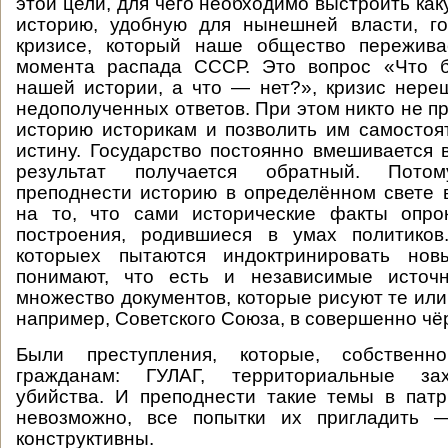
этой цели, для чего необходимо выстроить ка
историю, удобную для нынешней власти, го
кризисе, который наше общество пережив
момента распада СССР. Это вопрос «Что 
нашей истории, а что — нет?», кризис нер
недополученных ответов. При этом никто не п
историю историкам и позволить им самостоя
истину. Государство постоянно вмешивается в
результат получается обратный. Пото
преподнести историю в определённом свете 
на то, что сами исторические факты опр
построения, родившиеся в умах политико
которыех пытаются индоктринировать нов
понимают, что есть и независимые источ
множество документов, которые рисуют те или
например, Советского Союза, в совершенно чё
Были преступления, которые, собственн
гражданам: ГУЛАГ, территориальные за
убийства. И преподнести такие темы в пат
невозможно, все попытки их пригладить 
конструктивны.