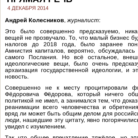
4 ДЕКАБРЯ 2014
Андрей Колесников
,
журналист
:
Это было совершенно предсказуемо, ника
вещей не прозвучало. То, что малый бизнес б
налогов до 2018 года, было заранее пон
Амнистия капиталов, вероятно, обсуждалась
самого Послания. Но всё остальное, внеш
идеологические вещи, было очень предсказ
архаизация государственной идеологии, и э
новость.
Совершенно не к месту процитировали ф
Фёдоровича Фёдорова, который ничего об
политикой не имел, а занимался тем, что док
реанимации всего человечества и обретени
вряд ли может быть общим делом для российск
люди, нашедшие эту цитату, явно погорячилис
увидел с изумлением.
Так что общее впечатление тяжёлое, но эт