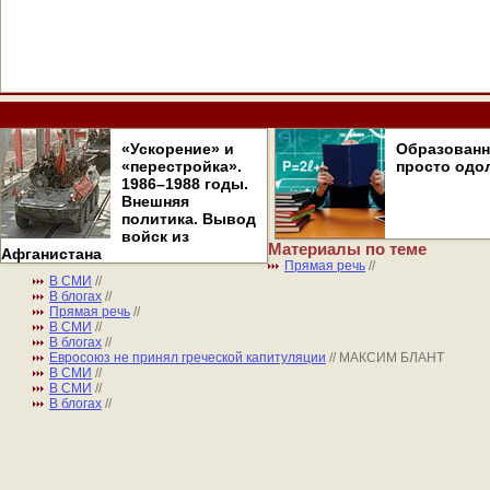
«Ускорение» и
Образован
«перестройка».
просто одо
1986–1988 годы.
Внешняя
политика. Вывод
войск из
Материалы по теме
Афганистана
Прямая речь
//
В СМИ
//
В блогах
//
Прямая речь
//
В СМИ
//
В блогах
//
Евросоюз не принял греческой капитуляции
// МАКСИМ БЛАНТ
В СМИ
//
В СМИ
//
В блогах
//