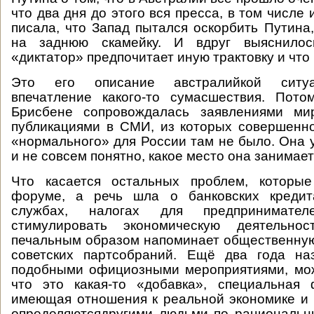
что два дня до этого вся пресса, в том числе 
писала, что Запад пытался оскорбить Путина,
на заднюю скамейку. И вдруг выяснило
«диктатор» предпочитает иную трактовку и что 
Это его описание австралийкой ситуа
впечатление какого-то сумасшествия. Пото
Брисбене сопровождалась заявлениями ми
публикациями в СМИ, из которых совершенно
«нормального» для России там не было. Она 
и не совсем понятно, какое место она занимает
Что касается остальных проблем, которы
форуме, а речь шла о банковских кредита
службах, налогах для предпринимате
стимулировать экономическую деятельно
печальным образом напоминает общественну
советских партсобраний. Ещё два года на
подобными официозными мероприятиями, мож
что это какая-то «добавка», специальная
имеющая отношения к реальной экономике и 
определяютсядругими людьми по рациональн