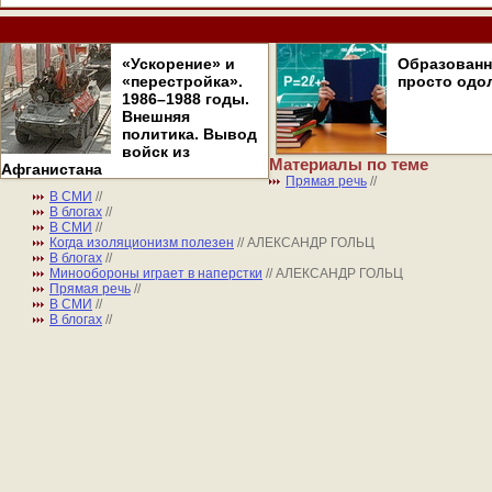
«Ускорение» и
Образован
«перестройка».
просто одо
1986–1988 годы.
Внешняя
политика. Вывод
войск из
Материалы по теме
Афганистана
Прямая речь
//
В СМИ
//
В блогах
//
В СМИ
//
Когда изоляционизм полезен
// АЛЕКСАНДР ГОЛЬЦ
В блогах
//
Минообороны играет в наперстки
// АЛЕКСАНДР ГОЛЬЦ
Прямая речь
//
В СМИ
//
В блогах
//