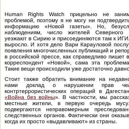
Human Rights Watch прицельно не заним
проблемой, поэтому я не могу ни подтвердить
информацию «Новой газеты». Но, безус
наблюдениям, число жителей Северного К
уезжают в Сирию и присоединяются там к ИГИЛ
выросло. И хотя дело Вари Карауловой посл
появления многочисленных публикаций и репор
в российской прессе, как справедливо пишет 
корреспондент «Новой», сама эта проблема
Такие вещи происходили уже достаточно давно
Стоит также обратить внимание на недавн
нами доклад о нарушении прав че
контртеррористических операций в Дагеста
«Война без войны
». В частности, мы расска
местные жители, в первую очередь мусул
подвергаются неправомерным преследова
следственных органов. Фактически они оказыв
когда их просто «выдавливают» из страны.