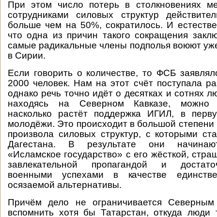
При этом число потерь в столкновениях м
сотрудниками силовых структур действител
больше чем на 50%, сократилось. И естестве
что одна из причин такого сокращения заклю
самые радикальные члены подполья воюют уже 
в Сирии.
Если говорить о количестве, то ФСБ заявлял
2000 человек. Нам на этот счёт поступала р
однако речь точно идёт о десятках и сотнях лю
находясь на Северном Кавказе, можно 
насколько растёт поддержка ИГИЛ, в перв
молодёжи. Это происходит в большой степени 
произвола силовых структур, с которыми ст
Дагестана. В результате они начинаю
«Исламское государство» с его жёсткой, стра
завлекательной пропагандой и достат
военными успехами в качестве единств
осязаемой альтернативы.
Причём дело не ограничивается Северным
вспомнить хотя бы Татарстан, откуда люди