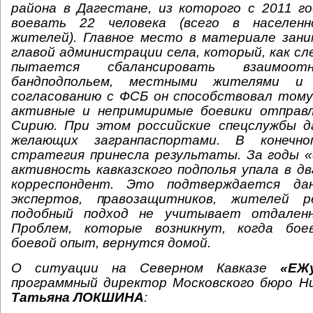
района в Дагестане, из которого с 2011 г
воевать 22 человека (всего в населен
жителей). Главное место в материале зан
главой администрации села, который, как сле
пытается сбалансировать взаимоот
бандподпольем, местными жителями и 
согласованию с ФСБ он способствовал тому
активные и непримиримые боевики отправл
Сирию. При этом российские спецслужбы д
желающих загранпаспортами. В конечн
стратегия принесла результаты. За годы «
активность кавказского подполья упала в д
корреспондент. Это подтверждается дан
экспертов, правозащитников, жителей ре
подобный подход не учитывает отдаленн
Проблем, которые возникнут, когда боев
боевой опыт, вернутся домой.
О ситуации на Северном Кавказе
«ЕЖ
программный директор Московского бюро Hu
Татьяна ЛОКШИНА
: