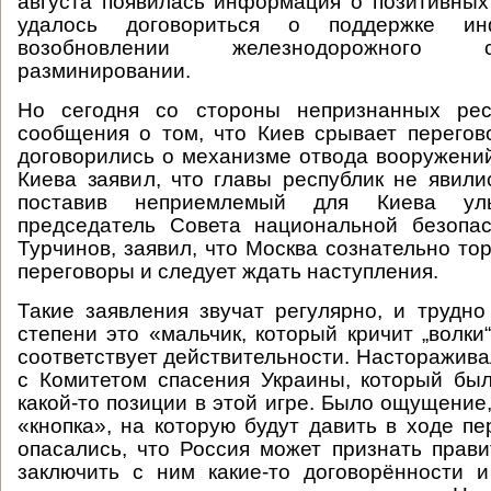
августа появилась информация о позитивных
удалось договориться о поддержке ин
возобновлении железнодорожного
разминировании.
Но сегодня со стороны непризнанных рес
сообщения о том, что Киев срывает перего
договорились о механизме отвода вооружений
Киева заявил, что главы республик не явили
поставив неприемлемый для Киева уль
председатель Совета национальной безопа
Турчинов, заявил, что Москва сознательно то
переговоры и следует ждать наступления.
Такие заявления звучат регулярно, и трудно 
степени это «мальчик, который кричит „волки
соответствует действительности. Насторажива
с Комитетом спасения Украины, который бы
какой-то позиции в этой игре. Было ощущение
«кнопка», на которую будут давить в ходе пе
опасались, что Россия может признать прави
заключить с ним какие-то договорённости 