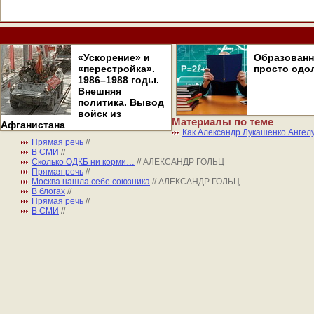
«Ускорение» и
Образован
«перестройка».
просто одо
1986–1988 годы.
Внешняя
политика. Вывод
войск из
Материалы по теме
Афганистана
Как Александр Лукашенко Ангел
Прямая речь
//
В СМИ
//
Сколько ОДКБ ни корми…
// АЛЕКСАНДР ГОЛЬЦ
Прямая речь
//
Москва нашла себе союзника
// АЛЕКСАНДР ГОЛЬЦ
В блогах
//
Прямая речь
//
В СМИ
//