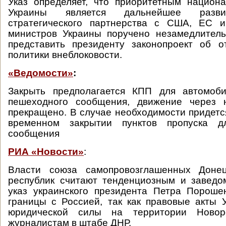
Указ определяет, что приоритетным национ
Украины является дальнейшее разви
стратегического партнерства с США, ЕС 
министров Украины поручено незамедлитель
представить президенту законопроект об о
политики внеблоковости.
«Ведомости»
:
Закрыть предполагается КПП для автомобил
пешеходного сообщения, движение через 
прекращено. В случае необходимости придетс
временном закрытии пунктов пропуска д
сообщения
РИА «Новости»
:
Власти союза самопровозглашенных Донец
республик считают тенденциозным и завед
указ украинского президента Петра Пороше
границы с Россией, так как правовые акты
юридической силы на территории Новор
журналистам в штабе ДНР.