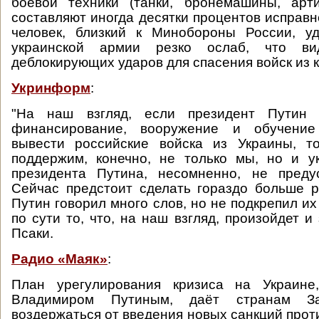
боевой техники (танки, бронемашины, арти
составляют иногда десятки процентов исправн
человек, близкий к Минобороны России, у
украинской армии резко ослаб, что в
деблокирующих ударов для спасения войск из к
Укринформ
:
"На наш взгляд, если президент Путин г
финансирование, вооружение и обучение
вывести российские войска из Украины, т
поддержим, конечно, не только мы, но и у
президента Путина, несомненно, не предус
Сейчас предстоит сделать гораздо больше 
Путин говорил много слов, но не подкрепил их
по сути то, что, на наш взгляд, произойдет и 
Псаки.
Радио «Маяк»
:
План урегулирования кризиса на Украине
Владимиром Путиным, даёт странам За
воздержаться от введения новых санкций прот