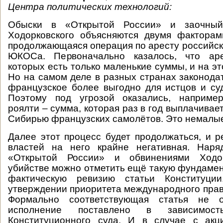
Центра политических технологий:
Обыски в «Открытой России» и заочны
Ходорковского объясняются двумя факторам
продолжающаяся операция по аресту российски
ЮКОСа. Первоначально казалось, что аре
которых есть только маленькие суммы, и на эт
Но на самом деле в разных странах законодат
французское более выгодно для истцов и су
Поэтому под угрозой оказались, например
роялти – сумма, которая раз в год выплачивае
Сибирью французских самолётов. Это немалые
Далее этот процесс будет продолжаться, и р
властей на него крайне негативная. Нар
«Открытой России» и обвинениями Ходо
убийстве можно отметить ещё такую фундамен
фактическую ревизию статьи Конституци
утверждении приоритета международного прав
Формально соответствующая статья не 
исполнение поставлено в зависимос
Конституционного суда. И в случае с ак