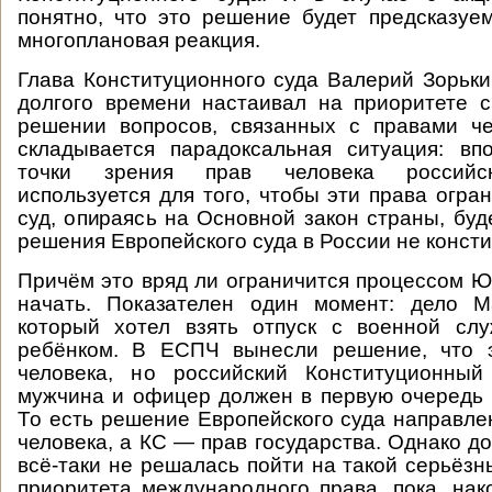
понятно, что это решение будет предсказуе
многоплановая реакция.
Глава Конституционного суда Валерий Зорьки
долгого времени настаивал на приоритете 
решении вопросов, связанных с правами че
складывается парадоксальная ситуация: вп
точки зрения прав человека российск
используется для того, чтобы эти права огра
суд, опираясь на Основной закон страны, буд
решения Европейского суда в России не конст
Причём это вряд ли ограничится процессом Ю
начать. Показателен один момент: дело М
который хотел взять отпуск с военной сл
ребёнком. В ЕСПЧ вынесли решение, что 
человека, но российский Конституционный
мужчина и офицер должен в первую очередь
То есть решение Европейского суда направле
человека, а КС — прав государства. Однако д
всё-таки не решалась пойти на такой серьёзн
приоритета международного права, пока, нак