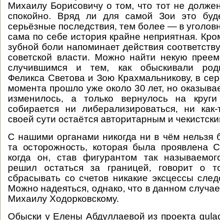
Михаилу Борисовичу о том, что тот не должен
спокойно. Вряд ли для самой Зои это буде
серьёзные последствия, тем более — в уголов
сама по себе история крайне неприятная. Кром
зубной боли напоминает действия соответств
советской власти. Можно найти некую прее
случившимся и тем, как обыскивали роди
Феликса Светова и Зою Крахмальникову, в сер
момента прошло уже около 30 лет, но оказывае
изменилось, а только вернулось на круг
собирается ни либерализироваться, ни как
своей сути остаётся авторитарным и чекистски
С нашими органами никогда ни в чём нельзя 
та осторожность, которая была проявлена 
когда он, став фигурантом так называемог
решил остаться за границей, говорит о т
сбрасывать со счетов никакие эксцессы след
Можно надеяться, однако, что в данном случае
Михаилу Ходорковскому.
Обыски у Елены Абдуллаевой из проекта gulag