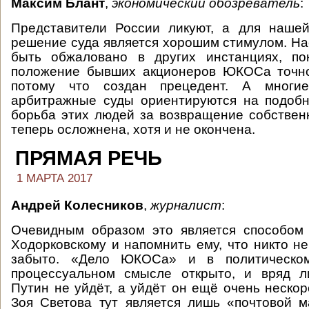
Максим Блант
,
экономический обозреватель
:
Представители России ликуют, а для нашей
решение суда является хорошим стимулом. На
быть обжаловано в других инстанциях, по
положение бывших акционеров ЮКОСа точно
потому что создан прецедент. А многи
арбитражные суды ориентируются на подобн
борьба этих людей за возвращение собствен
теперь осложнена, хотя и не окончена.
ПРЯМАЯ РЕЧЬ
1 МАРТА 2017
Андрей Колесников
,
журналист
:
Очевидным образом это является способом 
Ходорковскому и напомнить ему, что никто не
забыто. «Дело ЮКОСа» и в политическом
процессуальном смысле открыто, и вряд ли
Путин не уйдёт, а уйдёт он ещё очень нескор
Зоя Светова тут является лишь «почтовой 