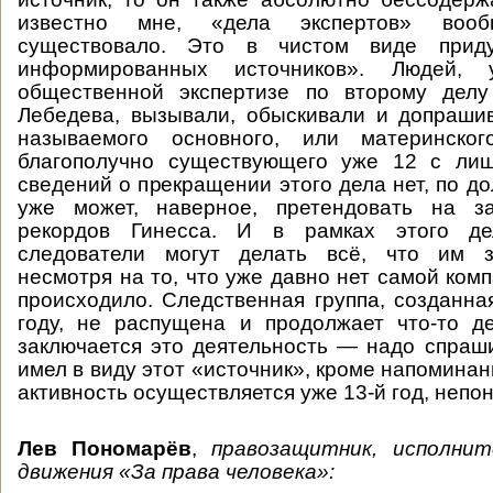
известно мне, «дела экспертов» воо
существовало. Это в чистом виде прид
информированных источников». Людей, 
общественной экспертизе по второму делу
Лебедева, вызывали, обыскивали и допраши
называемого основного, или материнско
благополучно существующего уже 12 с лиш
сведений о прекращении этого дела нет, по д
уже может, наверное, претендовать на з
рекордов Гинесса. И в рамках этого де
следователи могут делать всё, что им за
несмотря на то, что уже давно нет самой ком
происходило. Следственная группа, созданная
году, не распущена и продолжает что-то д
заключается это деятельность — надо спраши
имел в виду этот «источник», кроме напоминани
активность осуществляется уже 13-й год, непон
Лев Пономарёв
,
правозащитник, исполни
движения «За права человека»: