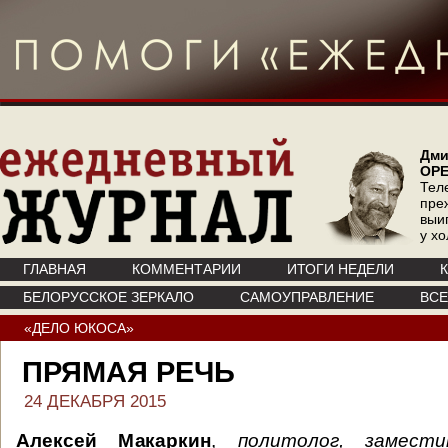
Дми
ОР
Тел
пре
выи
у х
ГЛАВНАЯ
КОММЕНТАРИИ
ИТОГИ НЕДЕЛИ
БЕЛОРУССКОЕ ЗЕРКАЛО
САМОУПРАВЛЕНИЕ
ВС
«ДЕЛО ЮКОСА»
ПРЯМАЯ РЕЧЬ
24 ДЕКАБРЯ 2015
Алексей Макаркин
,
политолог, замест