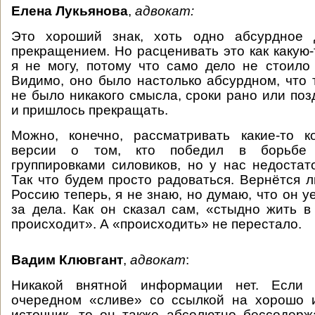
Елена Лукьянова
,
адвокат:
Это хороший знак, хоть одно абсурдное 
прекращением. Но расценивать это как какую-
я не могу, потому что само дело не стоило
Видимо, оно было настолько абсурдном, что 
не было никакого смысла, сроки рано или поз
и пришлось прекращать.
Можно, конечно, рассматривать какие-то к
версии о том, кто победил в борьбе
группировками силовиков, но у нас недоста
Так что будем просто радоваться. Вернётся л
Россию теперь, я не знаю, но думаю, что он у
за дела. Как он сказал сам, «стыдно жить в 
происходит». А «происходить» не перестало.
Вадим Клювгант
,
адвокат
:
Никакой внятной информации нет. Если 
очередном «сливе» со ссылкой на хорошо
источник, то он также абсолютно бессодерж