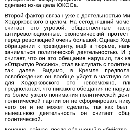
сделано из-за дела ЮКОСа.
Второй фактор связан уже с деятельностью М
Ходорковского в целом. На сегодняшний моме
считает его угрозой, общественные наст
антиреволюционные, экономический протест
перед революцией очень большой. Однако Ход
обращении к президенту, ещё в тюрьме, напи
заниматься политической деятельностью. И 
считает, что он это обещание нарушил, так к
«Открытую Россию», стал выступать с политич
так далее. Видимо, в Кремле предпола
освобождения он вообще уйдёт в частную с
для Ходорковского это невозможно, п
предполагает, что никакого обещания не наруши
из более узкого понимания политической деят
политической партии он не сформировал, нику
чего он и не может сделать, так как был
нынешнюю деятельность он считает общ
политической.
Конечно, сейчас, после обвинений в убийстве,