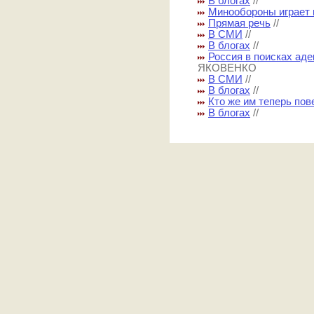
В блогах
//
Минообороны играет 
Прямая речь
//
В СМИ
//
В блогах
//
Россия в поисках аде
ЯКОВЕНКО
В СМИ
//
В блогах
//
Кто же им теперь пов
В блогах
//