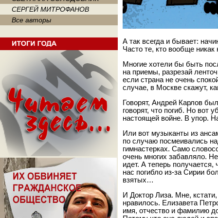
СЕРГЕЙ МИТРОФАНОВ
Все авторы
А так всегда и бывает: начи
Часто те, кто вообще никак
Многие хотели бы быть посл
на приемы, разрезай ленточ
если страна не очень спокой
случае, в Москве скажут, ка
Говорят, Андрей Карлов бы
говорят, что погиб. Но вот 
настоящей войне. В упор. Н
Или вот музыканты из ансам
по случаю посмеивались на
гимнастерках. Само словос
очень многих забавляло. Не
идет. А теперь получается,
нас погибло из-за Сирии б
взятых…
И Доктор Лиза. Мне, кстати,
нравилось. Елизавета Петро
имя, отчество и фамилию д