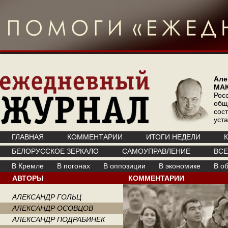
Але
МА
Рос
общ
сос
уст
ГЛАВНАЯ
КОММЕНТАРИИ
ИТОГИ НЕДЕЛИ
БЕЛОРУССКОЕ ЗЕРКАЛО
САМОУПРАВЛЕНИЕ
ВС
В Кремле
В погонах
В оппозиции
В экономике
В о
АВТОРЫ
КОММЕНТАРИИ
АЛЕКСАНДР ГОЛЬЦ
АЛЕКСАНДР ОСОВЦОВ
АЛЕКСАНДР ПОДРАБИНЕК