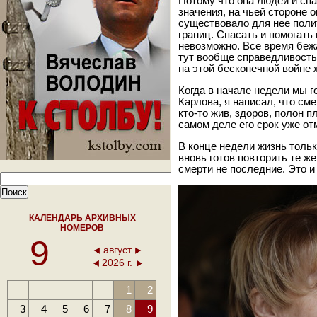
Потому что она людей и спа
значения, на чьей стороне о
существовало для нее поли
границ. Спасать и помогать 
невозможно. Все время бежа
тут вообще справедливость.
на этой бесконечной войне 
Когда в начале недели мы г
Карлова, я написал, что см
кто-то жив, здоров, полон п
самом деле его срок уже от
В конце недели жизнь толь
вновь готов повторить те же
смерти не последние. Это и
КАЛЕНДАРЬ АРХИВНЫХ
НОМЕРОВ
9
август
2026 г.
1
2
3
4
5
6
7
8
9