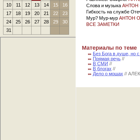
10
11
12
13
14
15
16
Слова и музыка
АНТОН
Гибкость на службе Оте
17
18
19
20
21
22
23
Мур? Мур-мур
АНТОН 
24
25
26
27
28
29
30
ВСЕ ЗАМЕТКИ
31
Материалы по теме
Без Бога в душе, но с
Прямая речь
//
В СМИ
//
В блогах
//
Дело о мощах
// АЛ