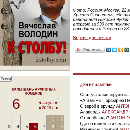
Фото: Россия. Москва. 22 м
Христа Спасителя, где на
святителя Николая Чудот
впервые за 930 лет покину
находиться в России до 28
Версия для печати
Поделиться…
ДРУГИЕ ЗАМЕТКИ
КАЛЕНДАРЬ АРХИВНЫХ
НОМЕРОВ
Спят усталые игрушки…
6
«А Вам – к Порфирию П
август
С верой в ерунду
АНТО
2026 г.
Алаверды
АЛЕКСАНДР
От верблюда?
АНТОН 
1
2
Где он видел эти честны
3
4
5
6
7
8
9
Равняйсь! Смирно!
АНТ