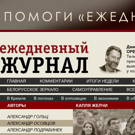
Дми
ОР
Тел
пре
выи
у х
ГЛАВНАЯ
КОММЕНТАРИИ
ИТОГИ НЕДЕЛИ
БЕЛОРУССКОЕ ЗЕРКАЛО
САМОУПРАВЛЕНИЕ
ВС
В Кремле
В погонах
В оппозиции
В экономике
В о
АВТОРЫ
КАПЛЯ ЖЕЛЧИ
АЛЕКСАНДР ГОЛЬЦ
АЛЕКСАНДР ОСОВЦОВ
АЛЕКСАНДР ПОДРАБИНЕК