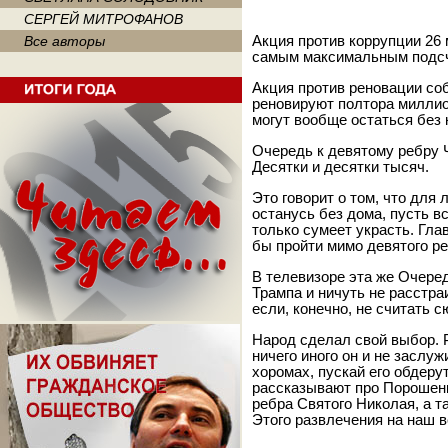
СЕРГЕЙ МИТРОФАНОВ
Все авторы
Акция против коррупции 26 
самым максимальным подсче
Акция против реновации соб
реновируют полтора миллио
могут вообще остаться без 
Очередь к девятому ребру Ч
Десятки и десятки тысяч.
Это говорит о том, что для
останусь без дома, пусть вс
только сумеет украсть. Гла
бы пройти мимо девятого ре
В телевизоре эта же Очеред
Трампа и ничуть не расстра
если, конечно, не считать 
Народ сделал свой выбор. Р
ничего иного он и не заслу
хоромах, пускай его обдерут
рассказывают про Порошенк
ребра Святого Николая, а т
Этого развлечения на наш в