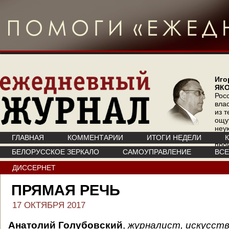
Иго
ЯК
Рос
вла
из т
ощу
неу
где 
ГЛАВНАЯ
КОММЕНТАРИИ
ИТОГИ НЕДЕЛИ
про
БЕЛОРУССКОЕ ЗЕРКАЛО
САМОУПРАВЛЕНИЕ
ВС
инт
ДИССЕРНЕТ
ПРЯМАЯ РЕЧЬ
17 ОКТЯБРЯ 2017
Анатолий Голубовский
,
журналист, искусст