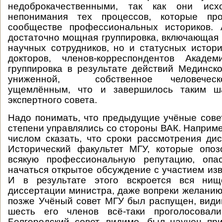
недоброкачественными, так как они исх
непонимания тех процессов, которые пр
сообществе профессиональных историков.
достаточно мощная группировка, включающая 
научных сотрудников, но и статусных истори
докторов, членов-корреспондентов Акаде
группировка в результате действий Мединско
униженной, собственное человеческ
ущемлённым, что и завершилось таким ш
экспертного совета.
Надо понимать, что предыдущие учёные сове
степени управлялись со стороны ВАК. Наприме
числом сказать, что сроки рассмотрения ди
Исторический факультет МГУ, которые опоз
всякую профессиональную репутацию, опа
начаться открытое обсуждение с участием изв
И в результате этого вскроется вся нищ
диссертации министра, даже вопреки желанию
позже Учёный совет МГУ был распущен, видимо
шесть его членов всё-таки проголосовал
Белгородский совет, видимо, был научен п