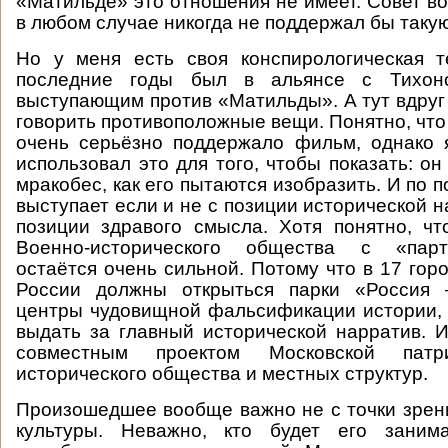
«Матильде» это отношения не имеет. Совет во
в любом случае никогда не поддержал бы таку
Но у меня есть своя конспирологическая т
последние годы был в альянсе с Тихоно
выступающим против «Матильды». А тут вдруг
говорить противоположные вещи. Понятно, что
очень серьёзно поддержало фильм, однако 
использовал это для того, чтобы показать: о
мракобес, как его пытаются изобразить. И по
выступает если и не с позиции исторической нау
позиции здравого смысла. Хотя понятно, чт
Военно-исторического общества с «пар
остаётся очень сильной. Потому что в 17 гор
России должны открыться парки «Россия 
центры чудовищной фальсификации истории,
выдать за главный исторической нарратив. И
совместным проектом Московской патр
исторического общества и местных структур.
Произошедшее вообще важно не с точки зрен
культуры. Неважно, кто будет его заним