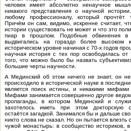
человек имеет абсолютно ненаучное мышл
никакого представления о научной истории
любому профессионалу, который прочтёт т
Причём он сам, видимо, искренне считает, чт
истории существовать не может и что это пол
пиар в прошлом. Подобные обвинения в 
выдвигались на гораздо более высоком к
историческом уровне начиная с 70-х годов про
научная история с тех пор освободилась от
того, что можно было бы назвать субъективи
б
о
льшие черты научности.
А Мединский об этом ничего не знает, он не 
происходило в исторической науке в последни
является поиск истины, и никакими мифами
Мифами занимается совершенно другое ведо
пропаганды, в котором Мединский и служ
захотелось иметь при этом докторскую с
остаётся загадкой. Занимался бы и дальше св
никто слова не сказал. Но он пытается влезть 
чужой монастырь: в сообщество историков, 