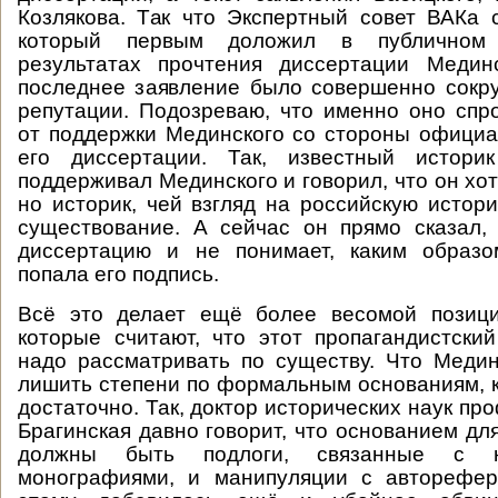
Козлякова. Так что Экспертный совет ВАКа 
который первым доложил в публичном 
результатах прочтения диссертации Медин
последнее заявление было совершенно сокр
репутации. Подозреваю, что именно оно спр
от поддержки Мединского со стороны офици
его диссертации. Так, известный истори
поддерживал Мединского и говорил, что он хо
но историк, чей взгляд на российскую истор
существование. А сейчас он прямо сказал,
диссертацию и не понимает, каким образ
попала его подпись.
Всё это делает ещё более весомой позици
которые считают, что этот пропагандистск
надо рассматривать по существу. Что Меди
лишить степени по формальным основаниям, 
достаточно. Так, доктор исторических наук п
Брагинская давно говорит, что основанием дл
должны быть подлоги, связанные с н
монографиями, и манипуляции с авторефер