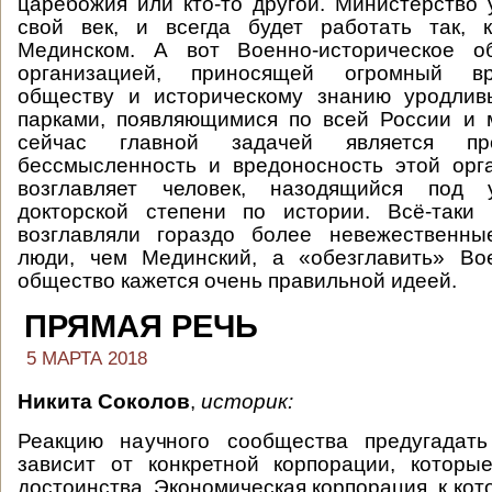
царебожия или кто-то другой. Министерство
свой век, и всегда будет работать так, 
Мединском. А вот Военно-историческое о
организацией, приносящей огромный в
обществу и историческому знанию уродлив
парками, появляющимися по всей России и 
сейчас главной задачей является про
бессмысленность и вредоносность этой орг
возглавляет человек, назодящийся под 
докторской степени по истории. Всё-таки
возглавляли гораздо более невежественн
люди, чем Мединский, а «обезглавить» Вое
общество кажется очень правильной идеей.
ПРЯМАЯ РЕЧЬ
5 МАРТА 2018
Никита Соколов
,
историк:
Реакцию научного сообщества предугадать
зависит от конкретной корпорации, которы
достоинства. Экономическая корпорация, к кот