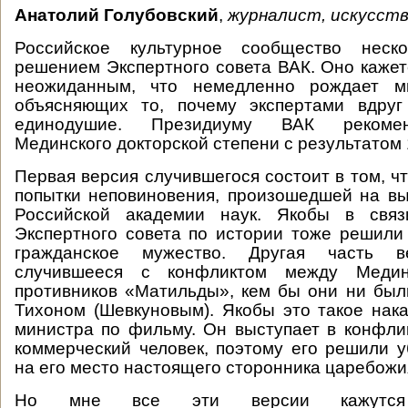
Анатолий Голубовский
,
журналист, искусст
Российское культурное сообщество неск
решением Экспертного совета ВАК. Оно кажет
неожиданным, что немедленно рождает мн
объясняющих то, почему экспертами вдруг
единодушие. Президиуму ВАК рекоме
Мединского докторской степени с результатом 1
Первая версия случившегося состоит в том, ч
попытки неповиновения, произошедшей на в
Российской академии наук. Якобы в свя
Экспертного совета по истории тоже решили 
гражданское мужество. Другая часть в
случившееся с конфликтом между Меди
противников «Матильды», кем бы они ни был
Тихоном (Шевкуновым). Якобы это такое нак
министра по фильму. Он выступает в конфли
коммерческий человек, поэтому его решили у
на его место настоящего сторонника царебожи
Но мне все эти версии кажутся 