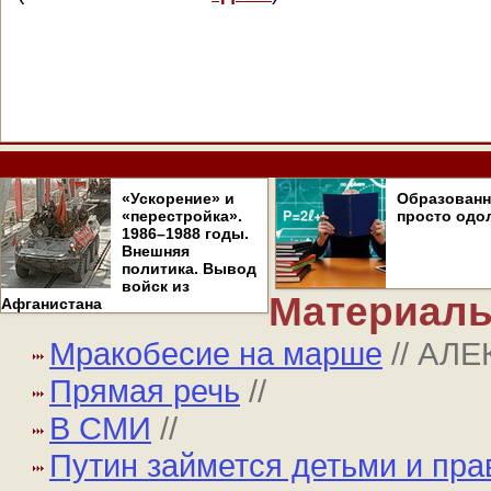
«Ускорение» и
Образован
«перестройка».
просто одо
1986–1988 годы.
Внешняя
политика. Вывод
войск из
Материалы
Афганистана
Мракобесие на марше
// АЛ
Прямая речь
//
В СМИ
//
Путин займется детьми и пр