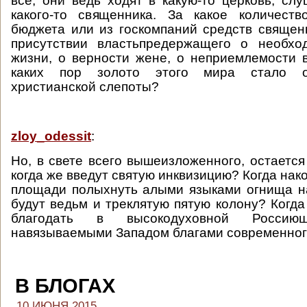
все, они ведь ходят в какую-то церковь, сл
какого-то священника. За какое количест
бюджета или из госкомпаний средств священ
присутствии властьпредержащего о необхо
жизни, о верности жене, о неприемлемости 
каких пор золото этого мира стало о
христианской слепоты?
zloy_odessit
:
Но, в свете всего вышеизложенного, остается
когда же введут святую инквизицию? Когда нак
площади полыхнуть алыми языками огнища н
будут ведьм и треклятую пятую колону? Когда
благодать в высокодуховной Россиюш
навязываемыми Западом благами современног
В БЛОГАХ
10 ИЮНЯ 2015