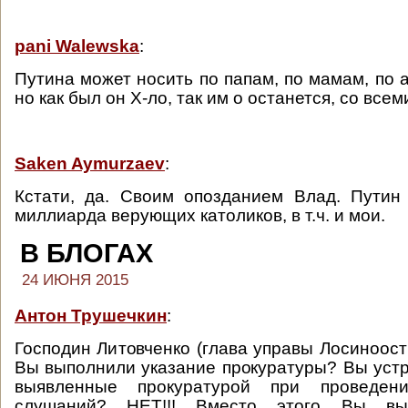
pani Walewska
:
Путина может носить по папам, по мамам, по 
но как был он Х-ло, так им о останется, со все
Saken Aymurzaev
:
Кстати, да. Своим опозданием Влад. Путин
миллиарда верующих католиков, в т.ч. и мои.
В БЛОГАХ
24 ИЮНЯ 2015
Антон Трушечкин
:
Господин Литовченко (глава управы Лосиноост
Вы выполнили указание прокуратуры? Вы уст
выявленные прокуратурой при проведен
слушаний? НЕТ!!! Вместо этого Вы вы