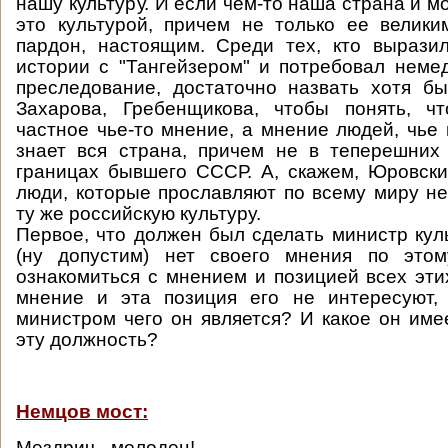
нашу культуру. И если чем-то наша страна и мо
это культурой, причем не только ее велик
пардон, настоящим. Среди тех, кто вырази
истории с "Тангейзером" и потребовал неме
преследование, достаточно назвать хотя б
Захарова, Гребенщикова, чтобы понять, ч
частное чье-то мнение, а мнение людей, чье 
знает вся страна, причем не в теперешних
границах бывшего СССР. А, скажем, Юровски
люди, которые прославляют по всему миру не 
ту же российскую культуру.
Первое, что должен был сделать министр куль
(ну допустим) нет своего мнения по это
ознакомиться с мнением и позицией всех эти
мнение и эта позиция его не интересуют, 
министром чего он является? И какое он име
эту должность?
Немцов мост:
Мездрич - молодец!