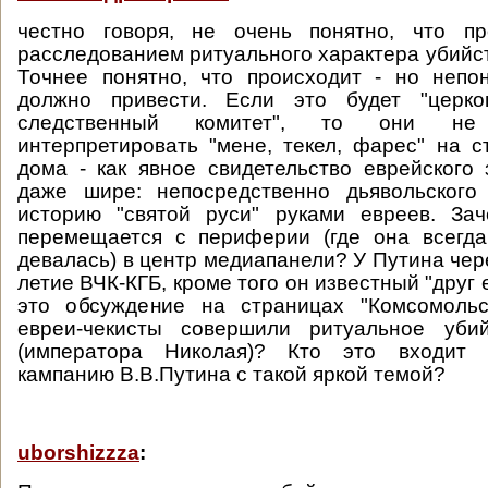
честно говоря, не очень понятно, что п
расследованием ритуального характера убийст
Точнее понятно, что происходит - но непо
должно привести. Если это будет "церко
следственный комитет", то они не
интерпретировать "мене, текел, фарес" на с
дома - как явное свидетельство еврейского 
даже шире: непосредственно дьявольского
историю "святой руси" руками евреев. За
перемещается с периферии (где она всегда
девалась) в центр медиапанели? У Путина чер
летие ВЧК-КГБ, кроме того он известный "друг е
это обсуждение на страницах "Комсомольс
евреи-чекисты совершили ритуальное убий
(императора Николая)? Кто это входит 
кампанию В.В.Путина с такой яркой темой?
uborshizzza
: