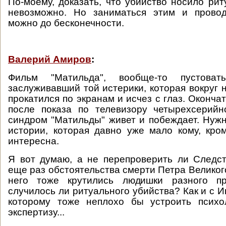
По-моему, доказать, что убийство носило рит
невозможно. Но заниматься этим и прово
можно до бесконечности.
Валерий Амиров
:
Фильм "Матильда", вообще-то пустов
заслуживавший той истерики, которая вокруг 
прокатился по экранам и исчез с глаз. Оконча
после показа по телевизору четырехсерийн
синдром "Матильды" живет и побеждает. Нуж
истории, которая давно уже мало кому, кро
интересна.
Я вот думаю, а не перепроверить ли Следс
еще раз обстоятельства смерти Петра Великог
него тоже крутились людишки разного пр
случилось ли ритуального убийства? Как и с 
которому тоже неплохо бы устроить психол
экспертизу...