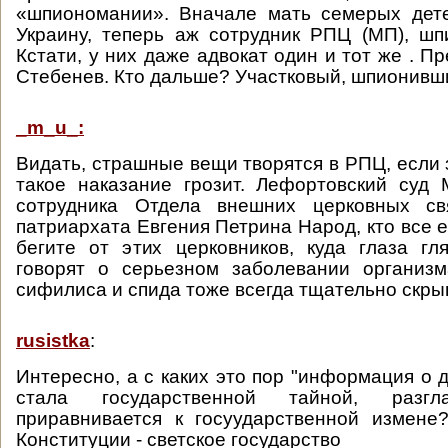
«шпиономании». Вначале мать семерых дет
Украину, теперь аж сотрудник РПЦ (МП), ш
Кстати, у них даже адвокат один и тот же . 
Стебенев. Кто дальше? Участковый, шпионивш
_m_u_:
Видать, страшные вещи творятся в РПЦ, если 
такое наказание грозит. Лефортовский суд
сотрудника Отдела внешних церковных св
патриархата Евгения Петрина Народ, кто все 
бегите от этих церковников, куда глаза гл
говорят о серьезном заболевании организ
сифилиса и спида тоже всегда тщательно скры
rusistka
:
Интересно, а с каких это пор "информация о 
стала государственной тайной, разгл
приравнивается к госуударственной измене
Конституции - светское государство