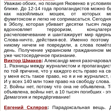
Уважаю обоих, но позиция Яковенко в условия
ближе. До 12-14 года пропагандистов можно б
как назойливых мошек, от которых мо
фумитоксом и легко не соприкасаться. Сегодн
в Эболу, которая убивает десятки тысяч люд
вдохновляет терроризм, концлаге
расчеловечевание и шантажирует мир ядерн
Слова-ничто, действия-всё. Именно поэтом
никому ничем не повредили, а слова помёт
день. Получение украинским гражданином м
уже чистосердечное признание.
Виктор Шмаков
:
Александр меня разочаровал
1. Разницы между журналистом и пропагандист
по той причине, что у каждого есть право на св
у меня есть такое право, но я и не журналист, 
И у всех 140 млн тоже право на свободу слова.
2. Войны нет, потому что она не объявлена. Т
объявлена, войны нет, а 10 тысяч погибших - эт
Демагогия и передёргивание!
Евгений Скляров
:
Парадоксальная вещь. Д