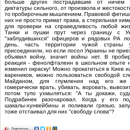
больше других пострадавшие от ничем 
диктатуры сильного, от произвола и жестокост
то пробирочным мышлением. Правовой фетиши
них не просто примат права, а стерильная хи
для проверки на справедливость любой жиз
Танки и пушки прут через границу с Укр
"заблудившихся" офицеров и рядовых РА ло
день, часть территории чужой страны
присоединили, но если посол Украины не прие
объявил войну, значит войны нет. В проби
реакция - фенолфталеин в школьном опыте 
изменил окраску! Можно прокатиться в Киев и
вареников, можно пользоваться свободой сл
Майданом, для глумления над его же 
гомерически врать, убивать, воровать, вывоз
потом тупо ухмыляться: "А ты докажи, суд
Подрабинек разочаровал. Когда у его по
шакалы-хунвейбины и поливали грязью, зап
тоже отстаивал для них "свободу слова"?
Поделиться…