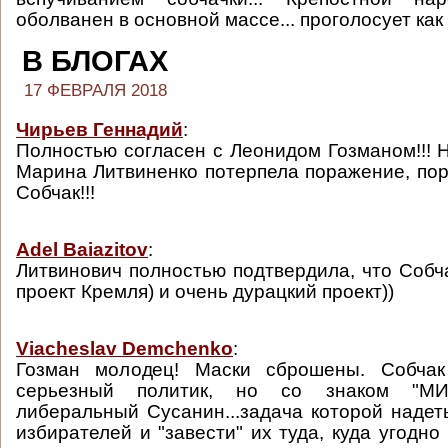
оболванен в основной массе... проголосует как 
В БЛОГАХ
17 ФЕВРАЛЯ 2018
Чирьев Геннадий
:
Полностью согласен с Леонидом Гозманом!!! Н
Марина Литвиненко потерпела поражение, по
Собчак!!!
Adel Baiazitov
:
Литвинович полностью подтвердила, что Собч
проект Кремля) и очень дурацкий проект))
Viacheslav Demchenko
:
Гозман молодец! Маски сброшены. Собчак
серьезный политик, но со знаком "МИ
либеральный Сусанин...задача которой надеть
избирателей и "завести" их туда, куда угодно