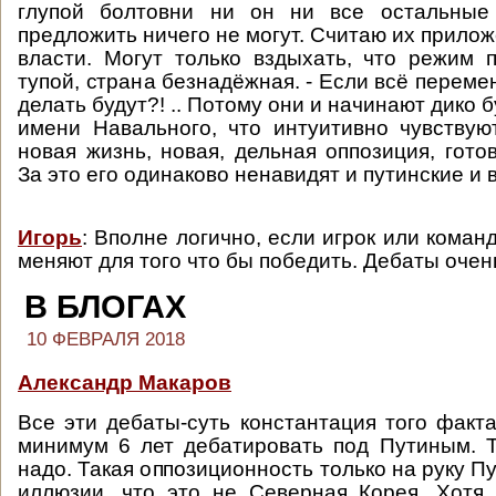
глупой болтовни ни он ни все остальные 
предложить ничего не могут. Считаю их прило
власти. Могут только вздыхать, что режим 
тупой, страна безнадёжная. - Если всё перемени
делать будут?! .. Потому они и начинают дико б
имени Навального, что интуитивно чувствую
новая жизнь, новая, дельная оппозиция, гото
За это его одинаково ненавидят и путинские и 
Игорь
: Вполне логично, если игрок или команд
меняют для того что бы победить. Дебаты очен
В БЛОГАХ
10 ФЕВРАЛЯ 2018
Александр Макаров
Все эти дебаты-суть константация того факта
минимум 6 лет дебатировать под Путиным. 
надо. Такая оппозиционность только на руку П
иллюзии, что это не Северная Корея. Хотя