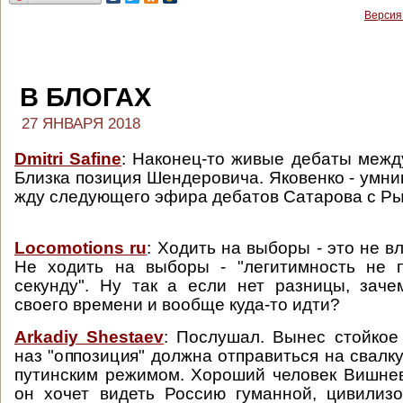
Версия
В БЛОГАХ
27 ЯНВАРЯ 2018
Dmitri Safine
: Наконец-то живые дебаты меж
Близка позиция Шендеровича. Яковенко - умни
жду следующего эфира дебатов Сатарова с Р
Locomotions ru
: Ходить на выборы - это не вл
Не ходить на выборы - "легитимность не 
секунду". Ну так а если нет разницы, заче
своего времени и вообще куда-то идти?
Arkadiy Shestaev
: Послушал. Вынес стойкое 
наз "оппозиция" должна отправиться на свалк
путинским режимом. Хороший человек Вишнев
он хочет видеть Россию гуманной, цивилиз