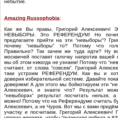
небытие.
Amazing Russophobia
:
Как же Вы правы, Григорий Алексеевич! Э
НЕВЫБОРЫ. Это РЕФЕРЕНДУМ! Но поче
предлагаете прийти на эти “невыборы”? Гри
почему “невыборы” то? Потому что гол
Правильно? Так зачем же туда идти? Ну во
москвичей поставят галочку напротив вашей
мы об этом никогда не узнаем! Потому что “не
считают, от слова “совсем”. Григорий Алексе
таки устроим РЕФЕРЕНДУМ. Как вы и хот
доверия избирательной системе. Давайте пока
доверяем! А для этого мы бойкотируем эти “н
Алексеевич, и знаете что? Результат мож
“невыборах” результат посчитать нельзя, 
можно! Потому что на Референдуме считать бу
Алексеевич, а не Чуров. Вот мы с вами придё
участку и посчитаем. Григорий Алексеевич!
упорно желаете, чтобы “путинская победа в 8