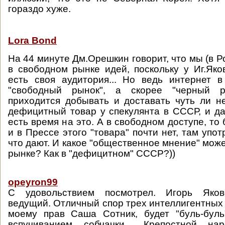
гораздо хуже.
Lora Bond
На 44 минуте Дм.Орешкин говорит, что мы (в 
в свободном рынке идей, поскольку у Иг.Яко
есть своя аудитория... Но ведь интернет 
"свободный рынок", а скорее "черный р
приходится добывать и доставать чуть ли не
дефицитный товар у спекулянта в СССР, и да
есть время на это. А в свободном доступе, то
и в Прессе этого "товара" почти нет, там упот
что дают. И какое "общественное мнение" мож
рынке? Как в "дефицитном" СССР?))
opeyron99
С удовольствием посмотрел. Игорь Яков
ведущий. Отличный спор трех интеллигентных 
моему прав Саша Сотник, будет "буль-бул
вспучиванием собчачки... Крепостной на