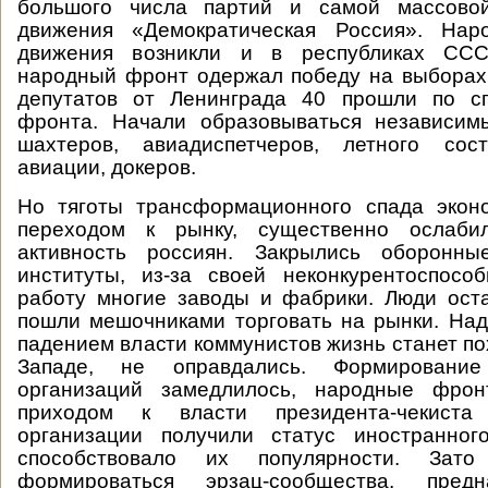
большого числа партий и самой массово
движения «Демократическая Россия». На
движения возникли и в республиках СССР
народный фронт одержал победу на выборах 
депутатов от Ленинграда 40 прошли по с
фронта. Начали образовываться независи
шахтеров, авиадиспетчеров, летного сос
авиации, докеров.
Но тяготы трансформационного спада эконо
переходом к рынку, существенно ослаби
активность россиян. Закрылись оборонны
институты, из-за своей неконкурентоспосо
работу многие заводы и фабрики. Люди ост
пошли мешочниками торговать на рынки. Над
падением власти коммунистов жизнь станет по
Западе, не оправдались. Формирование
организаций замедлилось, народные фрон
приходом к власти президента-чекист
организации получили статус иностранног
способствовало их популярности. Зат
формироваться эрзац-сообщества, пред