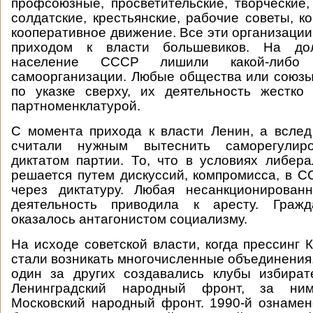
профсоюзные, просветительские, творческие
солдатские, крестьянские, рабочие советы, к
кооперативное движение. Все эти организации
приходом к власти большевиков. На дол
население СССР лишили какой-либо 
самоорганизации. Любые общества или союзы
по указке сверху, их деятельность жестко
партноменклатурой.
С момента прихода к власти Ленин, а всле
считали нужным вытеснить саморегулир
диктатом партии. То, что в условиях либер
решается путем дискуссий, компромисса, в 
через диктатуру. Любая несанкционирован
деятельность приводила к аресту. Гражд
оказалось антагонистом социализму.
На исходе советской власти, когда прессинг 
стали возникать многочисленные объединения.
один за других создавались клубы избират
Ленинградский народный фронт, за ним
Московский народный фронт. 1990-й ознаме