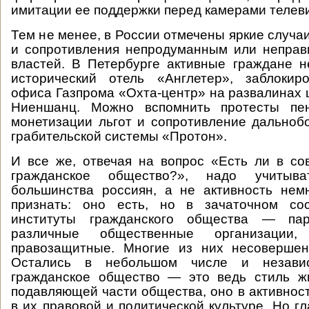
имитации ее поддержки перед камерами телев
Тем не менее, в России отмечены яркие случа
и сопротивления непродуманным или непра
властей. В Петербурге активные граждане 
исторический отель «Англетер», заблокир
офиса Газпрома «Охта-центр» на развалинах 
Ниеншанц. Можно вспомнить протесты пен
монетизации льгот и сопротивление дально
грабительской системы «Протон».
И все же, отвечая на вопрос «Есть ли в с
гражданское общество?», надо учитыва
большинства россиян, а не активность нем
признать: оно есть, но в зачаточном со
институты гражданского общества — пар
различные общественные организаци
правозащитные. Многие из них несовершен
Остались в небольшом числе и незав
гражданское общество — это ведь стиль 
подавляющей части общества, оно в активност
в их правовой и политической культуре. Но г