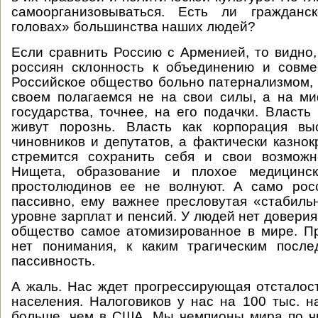
самоорганизовываться. Есть ли гражданс
головах» большинства наших людей?
Если сравнить Россию с Арменией, то видно,
россиян склонность к объединению и совме
Российское общество больно патернализмом,
своем полагаемся не на свои силы, а на м
государства, точнее, на его подачки. Власть
живут порознь. Власть как корпорация вы
чиновников и депутатов, а фактически казнок
стремится сохранить себя и свои возможн
Нищета, образование и плохое медицинск
простолюдинов ее не волнуют. А само рос
пассивно, ему важнее пресловутая «стабиль
уровне зарплат и пенсий. У людей нет доверия 
общество самое атомизированное в мире. П
нет понимания, к каким трагическим после
пассивность.
А жаль. Нас ждет прогрессирующая отсталос
населения. Налоговиков у нас на 100 тыс. н
больше, чем в США. Мы чемпионы мира по ч