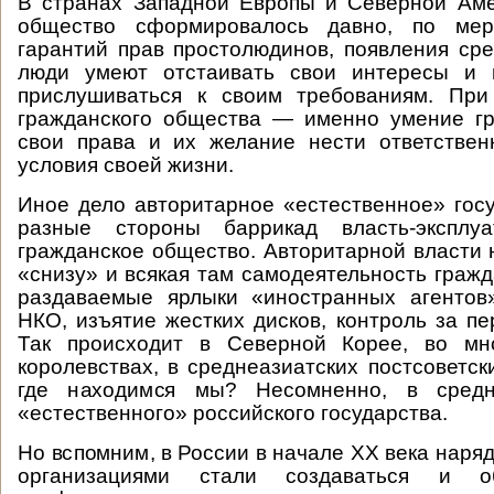
В странах Западной Европы и Северной Аме
общество сформировалось давно, по ме
гарантий прав простолюдинов, появления сре
люди умеют отстаивать свои интересы и 
прислушиваться к своим требованиям. Пр
гражданского общества — именно умение гр
свои права и их желание нести ответствен
условия своей жизни.
Иное дело авторитарное «естественное» госу
разные стороны баррикад власть-эксплу
гражданское общество. Авторитарной власти 
«снизу» и всякая там самодеятельность граж
раздаваемые ярлыки «иностранных агентов
НКО, изъятие жестких дисков, контроль за пе
Так происходит в Северной Корее, во мн
королевствах, в среднеазиатских постсоветск
где находимся мы? Несомненно, в средн
«естественного» российского государства.
Но вспомним, в России в начале ХХ века наря
организациями стали создаваться и 