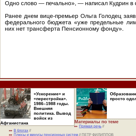
Одно слово — печально», — написал Кудрин в с
Ранее днем вице-премьер Ольга Голодец заяви
федерального бюджета «уже предельные лим
них нет трансферта Пенсионному фонду».
«Ускорение» и
Образован
«перестройка».
просто одо
1986–1988 годы.
Внешняя
политика. Вывод
войск из
Материалы по теме
Афганистана
Прямая речь
//
В блогах
//
Плюсы и минусы пенсионных систем
// ПЕТР ФИЛИППОВ