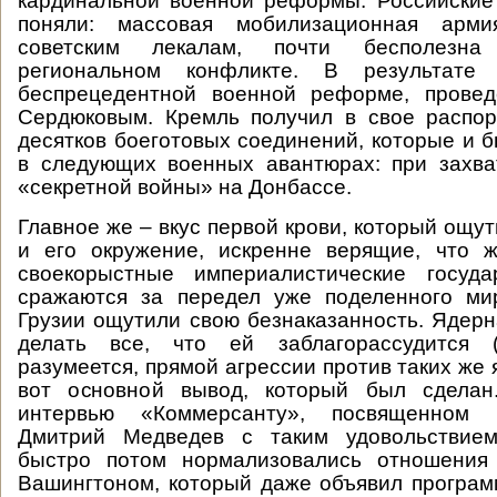
кардинальной военной реформы. Российские
поняли: массовая мобилизационная арми
советским лекалам, почти бесполезна
региональном конфликте. В результат
беспрецедентной военной реформе, прове
Сердюковым. Кремль получил в свое распор
десятков боеготовых соединений, которые и 
в следующих военных авантюрах: при захва
«секретной войны» на Донбассе.
Главное же – вкус первой крови, который ощу
и его окружение, искренне верящие, что ж
своекорыстные империалистические госуда
сражаются за передел уже поделенного ми
Грузии ощутили свою безнаказанность. Ядер
делать все, что ей заблагорассудится (
разумеется, прямой агрессии против таких же
вот основной вывод, который был сделан
интервью «Коммерсанту», посвященном 
Дмитрий Медведев с таким удовольствием
быстро потом нормализовались отношения
Вашингтоном, который даже объявил програм