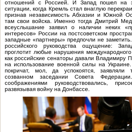
отношений с Россией. И Запад пошел на 
ситуации, когда Кремль стал внаглую перекраи
признав независимость Абхазии и Южной Ос
там свои войска. Именно тогда Дмитрий Ме
всеуслышание заявил о наличии неких «п
интересов» России на постсоветском простран
западные «партнеры» предпочли не заметить.
российского руководства ощущение: За
проглотит любые нарушения международного
как российские сенаторы давали Владимиру 
на использование военной силы на Украине
покричат, мол, да успокоятся, заявляли
созванном заседании Совета Федераци
соображениями руководствовались, при
развязывая войну на Донбассе.