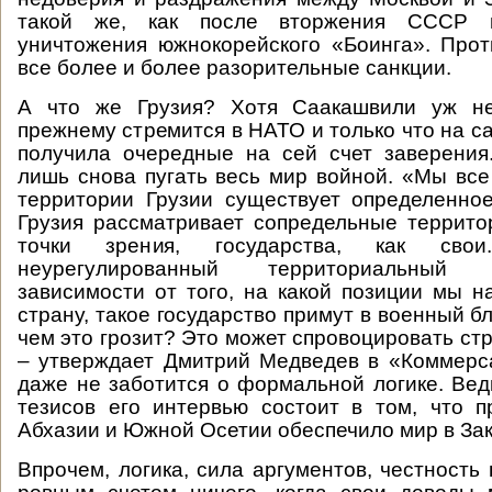
такой же, как после вторжения СССР 
уничтожения южнокорейского «Боинга». Про
все более и более разорительные санкции.
А что же Грузия? Хотя Саакашвили уж не
прежнему стремится в НАТО и только что на с
получила очередные на сей счет заверения
лишь снова пугать весь мир войной. «Мы все
территории Грузии существует определенно
Грузия рассматривает сопредельные террито
точки зрения, государства, как свои
неурегулированный территориальный
зависимости от того, на какой позиции мы н
страну, такое государство примут в военный 
чем это грозит? Это может спровоцировать ст
– утверждает Дмитрий Медведев в «Коммерс
даже не заботится о формальной логике. Вед
тезисов его интервью состоит в том, что 
Абхазии и Южной Осетии обеспечило мир в Зак
Впрочем, логика, сила аргументов, честность