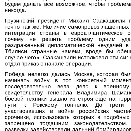
будем делать все возможное, чтобы пробле
никогда.
Грузинский президент Михаил Саакашвили 
точно так же. Наличие самопровозглашенных
интеграции страны в евроатлантическое 
почему не решить проблему одним уда
раздраженный дипломатической неудачей в 
Тбилиси странные намеки, вроде бы обещ
случае чего». Саакашвили истолковал эти сиг
отдал приказ о начале операции.
Победа нелегко далась Москве, которая бы
начинать войну в тот конкретный момент
последовательно вела дело к военному
свидетельству генерала Владимира Шаман
боевой техники вышло из строя еще на терр
пути к Рокскому тоннелю. До трети л
участвовавших в войне российских часте
срочники, использовать которых в подобны
запрещено тогдашним законодательством.
разведки задействовали дальний бомбардиров