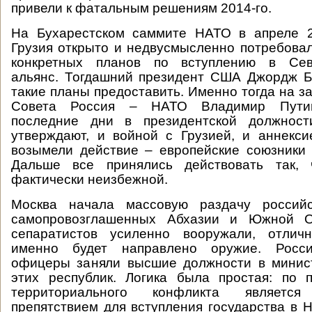
привели к фатальным решениям 2014-го.
На Бухарестском саммите НАТО в апреле 2
Грузия открыто и недвусмысленно потребова
конкретных планов по вступлению в Севе
альянс. Тогдашний президент США Джордж Б
такие планы предоставить. Именно тогда на з
Совета Россия – НАТО Владимир Путин
последние дни в президентской должности
утверждают, и войной с Грузией, и аннекс
возымели действие – европейские союзники
Дальше все принялись действовать так, 
фактически неизбежной.
Москва начала массовую раздачу российс
самопровозглашенных Абхазии и Южной О
сепаратистов усиленно вооружали, отлич
именно будет направлено оружие. Росси
офицеры заняли высшие должности в минис
этих республик. Логика была простая: по 
территориального конфликта является
препятствием для вступления государства в 