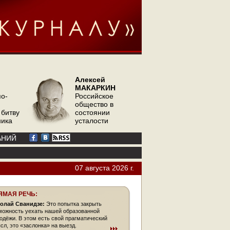
Алексей
МАКАРКИН
по-
Российское
общество в
 битву
состоянии
ника
усталости
АНИЙ
07 августа 2026 г.
ЯМАЯ РЕЧЬ:
олай Сванидзе:
Это попытка закрыть
можность уехать нашей образованной
одёжи. В этом есть свой прагматический
сл, это «заслонка» на выезд.