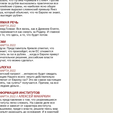
азало, что Путина «прижали к стене». Против
говли за рубли высказались практически все
опейские страны, но наиболее ясно общее
строение выразил словенский премьер Янез
а, который объяснил, что «в Европе не знают,
 выглядят рубли».
ЯМАЯ РЕЧЬ
 МАРТА 2022
нид Гозман: Вся жизнь, как в Древнем Египте,
принимается как смерть за Родину. И главное
е то, что здесь, а то, что будет потом.
СМИ
 МАРТА 2022
уза: Представитель Кремля отметил, что
знает, что произойдет, если ЕС откажется
тить за газ в рублях. ...когда в Европе примут
ончательное решение, российские власти
учат, что можно сделать».
БЛОГАХ
 МАРТА 2022
етский патриот: ...интересно будет ожидать
акцию Нашего всего: нешто действительно
лючит от Европы газ? Это же самое настоящее
лять, так гулять!" получается. Причем, на все
ледние деньги...
ФОРМАЦИЯ ИНСТИТУТОВ
АЛЕКСЕЙ МАКАРКИН
 МАРТА 2022 //
ь представление о том, что укоренившиеся
титуты легко сломать. На самом деле все
жнее и зависит от характера института.
ьшевики, придя к власти, решили «весь мир
илья» разрушить до основания. И в короткий