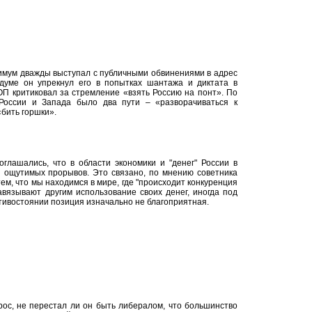
имум дважды выступал с публичными обвинениями в адрес
сдуме он упрекнул его в попытках шантажа и диктата в
ОП критиковал за стремление «взять Россию на понт». По
России и Запада было два пути – «разворачиваться к
«бить горшки».
глашались, что в области экономики и "денег" России в
 ощутимых прорывов. Это связано, по мнению советника
тем, что мы находимся в мире, где "происходит конкуренция
авязывают другим использование своих денег, иногда под
отивостоянии позиция изначально не благоприятная.
ос, не перестал ли он быть либералом, что большинство