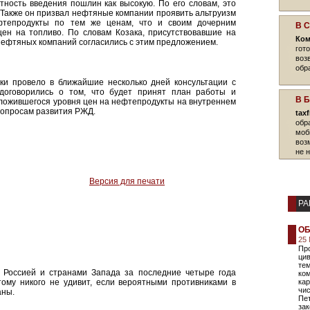
ность введения пошлин как высокую. По его словам, это
 Также он призвал нефтяные компании проявить альтруизм
фтепродукты по тем же ценам, что и своим дочерним
В 
ен на топливо. По словам Козака, присутствовавшие на
Ком
нефтяных компаний согласились с этим предложением.
гот
воз
обр
ики провело в ближайшие несколько дней консультации с
оговорились о том, что будет принят план работы и
В 
ложившегося уровня цен на нефтепродукты на внутреннем
 вопросам развития РЖД.
tax
обр
моб
воз
не 
Версия для печати
РА
ОБ
25 
Пр
ци
те
 Россией и странами Запада за последние четыре года
ком
ому никого не удивит, если вероятными противниками в
кар
чис
аны.
Пет
зак