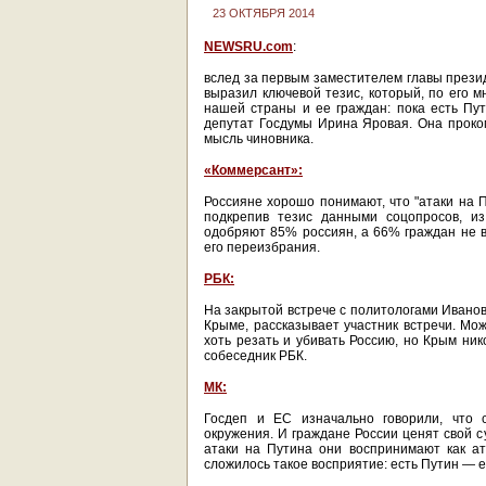
23 ОКТЯБРЯ 2014
NEWSRU.com
:
вслед за первым заместителем главы през
выразил ключевой тезис, который, по его 
нашей страны и ее граждан: пока есть Пути
депутат Госдумы Ирина Яровая. Она проко
мысль чиновника.
«Коммерсант»:
Россияне хорошо понимают, что "атаки на П
подкрепив тезис данными соцопросов, из
одобряют 85% россиян, а 66% граждан не ви
его переизбрания.
РБК:
На закрытой встрече с политологами Иванов
Крыме, рассказывает участник встречи. Мо
хоть резать и убивать Россию, но Крым ник
собеседник РБК.
МК:
Госдеп и ЕС изначально говорили, что 
окружения. И граждане России ценят свой с
атаки на Путина они воспринимают как ат
сложилось такое восприятие: есть Путин — е