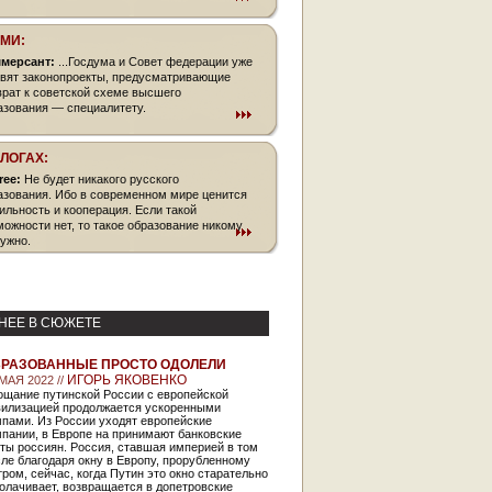
СМИ:
мерсант:
...Госдума и Совет федерации уже
овят законопроекты, предусматривающие
врат к советской схеме высшего
азования — специалитету.
БЛОГАХ:
free:
Не будет никакого русского
азования. Ибо в современном мире ценится
ильность и кооперация. Если такой
можности нет, то такое образование никому
нужно.
НЕЕ В СЮЖЕТЕ
РАЗОВАННЫЕ ПРОСТО ОДОЛЕЛИ
ИГОРЬ ЯКОВЕНКО
МАЯ 2022 //
ощание путинской России с европейской
вилизацией продолжается ускоренными
мпами. Из России уходят европейские
пании, в Европе на принимают банковские
ты россиян. Россия, ставшая империей в том
ле благодаря окну в Европу, прорубленному
ром, сейчас, когда Путин это окно старательно
олачивает, возвращается в допетровские