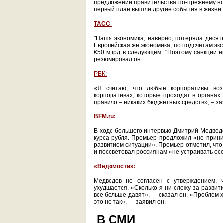
предложений правительства по-прежнему нос
первый план вышли другие события в жизни 
ТАСС:
"Наша экономика, наверно, потеряла десятк
Европейская же экономика, по подсчетам эк
€50 млрд в следующем. "Поэтому санкции ни
резюмировал он.
РБК:
«Я считаю, что любые корпоративы воз
корпоративах, которые проходят в органах 
правило – никаких бюджетных средств», – з
BFM.ru:
В ходе большого интервью Дмитрий Медведев
курса рубля. Премьер предложил «не прин
развитием ситуации». Премьер отметил, что
и посоветовал россиянам «не устраивать ос
«Ведомости»:
Медведев не согласен с утверждением, 
ухудшается. «Сколько я ни слежу за развити
все больше давят», — сказал он. «Проблем хв
это не так», — заявил он.
В СМИ