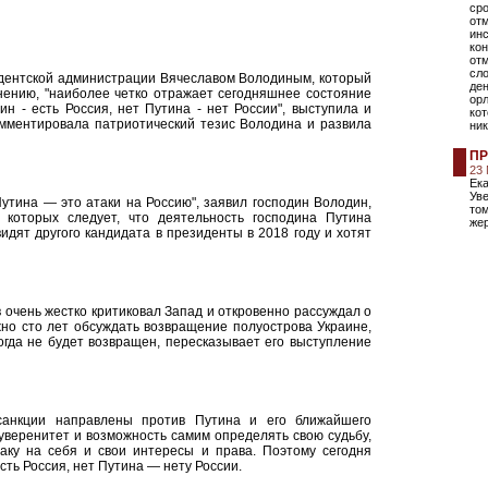
сро
от
ин
кон
отм
сло
идентской администрации Вячеславом Володиным, который
ден
мнению, "наиболее четко отражает сегодняшнее состояние
орл
н - есть Россия, нет Путина - нет России", выступила и
ко
мментировала патриотический тезис Володина и развила
ни
ПР
23
Ека
Ув
утина — это атаки на Россию", заявил господин Володин,
том
 которых следует, что деятельность господина Путина
жер
дят другого кандидата в президенты в 2018 году и хотят
 очень жестко критиковал Запад и откровенно рассуждал о
жно сто лет обсуждать возвращение полуострова Украине,
огда не будет возвращен, пересказывает его выступление
санкции направлены против Путина и его ближайшего
уверенитет и возможность самим определять свою судьбу,
аку на себя и свои интересы и права. Поэтому сегодня
сть Россия, нет Путина — нету России.