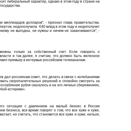
ит либеральный характер, однако в этом году в стране на
государства.
и миллиардов долларов", - признал глава правительства.
спертов, недополучила €40 млрд в этом году и недополучит
кому не выгодны, не нужны и ничем не заканчиваются", -
можны только за собственный счет. Если говорить о
власти и так далее, я считаю, что должно быть железное
аявил премьер в интервью российским телеканалам.
 дал россиянам совет, что делать в связи с колебаниями
имать скоропалительных решений и спокойно смотреть за
 ослабление рубля сказалось и на его личных сбережениях,
обой истерики».
что ситуация с давлением на малый бизнес в России
ем бизнеса, все время говорят о том, что все хуже и хуже,
атает, но считать, что становится все хуже и хуже, нельзя,