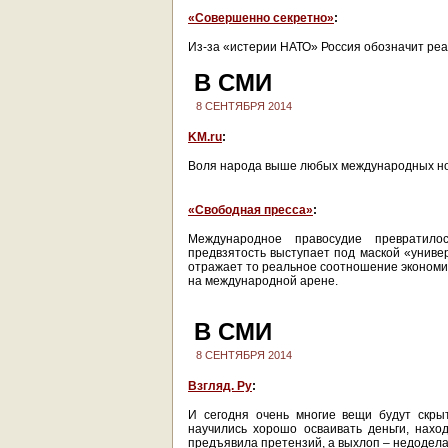
«Совершенно секретно»
:
Из-за «истерии НАТО» Россия обозначит реа
В СМИ
8 СЕНТЯБРЯ 2014
KM.ru
:
Воля народа выше любых международных н
«Свободная пресса»
:
Международное правосудие превратило
предвзятость выступает под маской «униве
отражает то реальное соотношение экономич
на международной арене.
В СМИ
8 СЕНТЯБРЯ 2014
Взгляд. Ру
:
И сегодня очень многие вещи будут скры
научились хорошо осваивать деньги, наход
предъявила претензий, а выхлоп – недодел