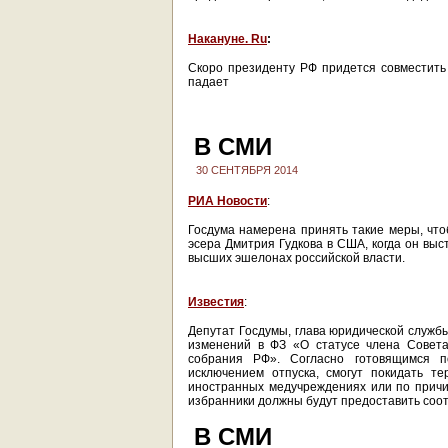
Накануне. Ru
:
Скоро президенту РФ придется совместить 
падает
В СМИ
30 СЕНТЯБРЯ 2014
РИА Новости
:
Госдума намерена принять такие меры, что
эсера Дмитрия Гудкова в США, когда он выс
высших эшелонах российской власти.
Известия
:
Депутат Госдумы, глава юридической служб
изменений в ФЗ «О статусе члена Совета
собрания РФ». Согласно готовящимся п
исключением отпуска, смогут покидать т
иностранных медучреждениях или по причи
избранники должны будут предоставить соо
В СМИ