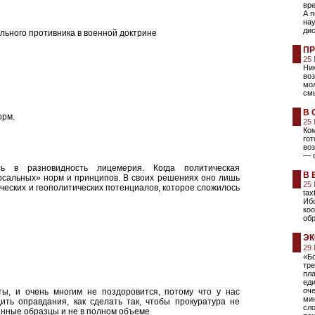
вре
А п
нау
ди
льного противника в военной доктрине
ПР
25
Ник
во
мол
смы
В 
орм.
25
Ком
го
воз
— 
сь в разновидность лицемерия. Когда политическая
В 
рсальных» норм и принципов. В своих решениях оно лишь
25
еских и геополитических потенциалов, которое сложилось
tax
Иб
коо
обр
ЭК
29
«Б
тр
пла
еди
оч
ты, и очень многим не поздоровится, потому что у нас
мин
ить оправдания, как сделать так, чтобы прокуратура не
сл
анные образцы и не в полном объеме