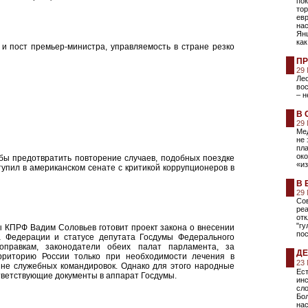
пок
тор
евр
на
Янш
как
и пост премьер-министра, управляемость в стране резко
ПР
29
Лео
вос
– н
В 
29
Мед
не 
пла
ок
бы предотвратить повторение случаев, подобных поездке
«из
тупил в американском сенате с критикой коррупционеров в
В 
29
Сов
ре
отк
"гу
ы КПРФ Вадим Соловьев готовит проект закона о внесении
пос
 Федерации и статусе депутата Госдумы Федерального
оправкам, законодатели обеих палат парламента, за
ДЕ
ерриторию России только при необходимости лечения в
23
не служебных командировок. Однако для этого народные
Ест
тветствующие документы в аппарат Госдумы.
инс
сло
Бол
нас