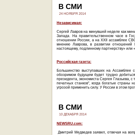
В СМИ
24 НОЯБРЯ 2014
Независимая:
Сергей Лавров на минувшей неделе как мин
Запада. На правительственном часе в Го
отношении России, а на XXII ассамблее СВ
мнению Лаврова, в развитии отношений 
настоящему, подлинному партнерству» или 
Российская газета:
Большинство выступавших на Ассамблее со
обозримом будущем будет трудно добиться
президента, экономиста Сергея Глазьева, с 
печатных станков", когда богатые страны н
угрозой применить силу. У России в этом пр
В СМИ
10 ДЕКАБРЯ 2014
NEWSRU.com:
Дмитрий Медведев заявил, отвечая на вопр