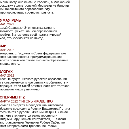
мена, когда она была не Россией, а Московией.
оскольку в допетровской Московии не было ни
ки, ни светского образования, эту
спропорцию надо срочно исправлять.
ЯМАЯ РЕЧЬ
 МАЯ 2022
олай Сванидзе: Это попытка закрыть
зможность уехать нашей образованной
одёжи. В этом есть свой прагматический
сл, это «заслонка» на выезд.
СМИ
 МАЯ 2022
мерсант: ...Госдума и Совет федерации уже
товят законопроекты, предусматривающие
врат к советской схеме высшего образования
специалитету.
БЛОГАХ
 МАЯ 2022
free: Не будет никакого русского образования.
о в современном мире ценится мобильность и
перация. Если такой возможности нет, то такое
азование никому не нужно.
СПЕРИМЕНТ Z
ИГОРЬ ЯКОВЕНКО
 МАРТА 2022 //
ольшая семерка» в понедельник отклонила
ебование президента России Владимира Путина
тить за газ в рублях. «Все министры G7 были
ны, что это является односторонним и
евидным нарушением контрактов», — сказал
истр экономики Германии Роберт Хабек, по
овам которого само требование России