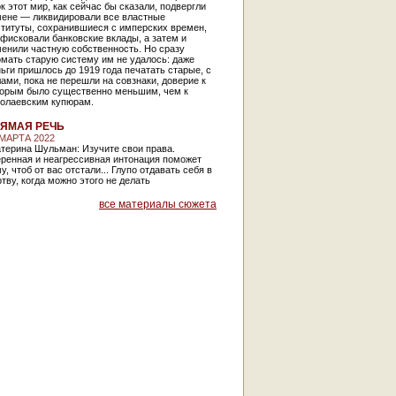
к этот мир, как сейчас бы сказали, подвергли
мене — ликвидировали все властные
ституты, сохранившиеся с имперских времен,
фисковали банковские вклады, а затем и
енили частную собственность. Но сразу
мать старую систему им не удалось: даже
ьги пришлось до 1919 года печатать старые, с
ами, пока не перешли на совзнаки, доверие к
торым было существенно меньшим, чем к
колаевским купюрам.
ЯМАЯ РЕЧЬ
 МАРТА 2022
терина Шульман: Изучите свои права.
еренная и неагрессивная интонация поможет
у, чтоб от вас отстали... Глупо отдавать себя в
тву, когда можно этого не делать
все материалы сюжета