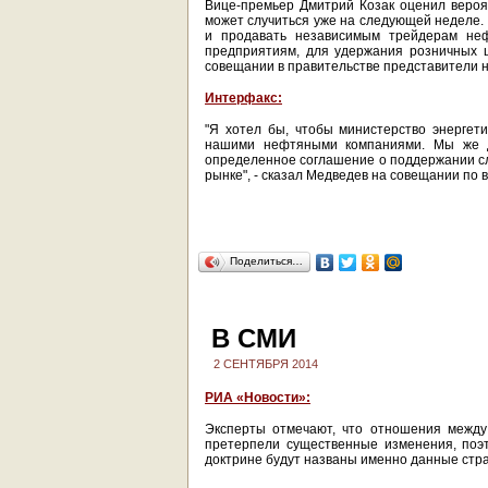
Вице-премьер Дмитрий Козак оценил вероят
может случиться уже на следующей неделе.
и продавать независимым трейдерам не
предприятиям, для удержания розничных ц
совещании в правительстве представители 
Интерфакс:
"Я хотел бы, чтобы министерство энергет
нашими нефтяными компаниями. Мы же д
определенное соглашение о поддержании с
рынке", - сказал Медведев на совещании по
Поделиться…
В СМИ
2 СЕНТЯБРЯ 2014
РИА «Новости»:
Эксперты отмечают, что отношения между
претерпели существенные изменения, поэт
доктрине будут названы именно данные стр