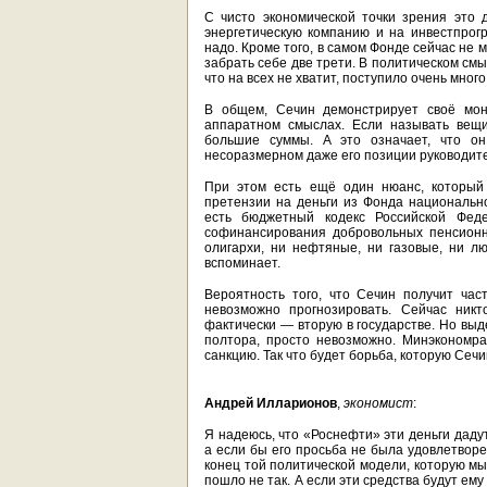
С чисто экономической точки зрения это 
энергетическую компанию и на инвестпрогр
надо. Кроме того, в самом Фонде сейчас не 
забрать себе две трети. В политическом см
что на всех не хватит, поступило очень мног
В общем, Сечин демонстрирует своё мон
аппаратном смыслах. Если называть вещи
большие суммы. А это означает, что он 
несоразмерном даже его позиции руководи
При этом есть ещё один нюанс, который
претензии на деньги из Фонда национально
есть бюджетный кодекс Российской Фед
софинансирования добровольных пенсионн
олигархи, ни нефтяные, ни газовые, ни л
вспоминает.
Вероятность того, что Сечин получит час
невозможно прогнозировать. Сейчас ник
фактически — вторую в государстве. Но вы
полтора, просто невозможно. Минэкономра
санкцию. Так что будет борьба, которую Сеч
Андрей Илларионов
,
экономист
:
Я надеюсь, что «Роснефти» эти деньги даду
а если бы его просьба не была удовлетворе
конец той политической модели, которую мы
пошло не так. А если эти средства будут ем