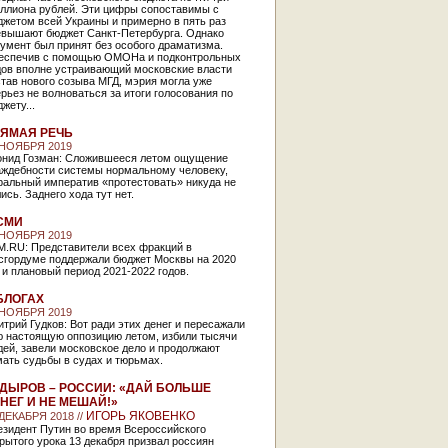
иллиона рублей. Эти цифры сопоставимы с
жетом всей Украины и примерно в пять раз
евышают бюджет Санкт-Петербурга. Однако
умент был принят без особого драматизма.
еспечив с помощью ОМОНа и подконтрольных
дов вполне устраивающий московские власти
тав нового созыва МГД, мэрия могла уже
рьез не волноваться за итоги голосования по
жету...
ЯМАЯ РЕЧЬ
 НОЯБРЯ 2019
онид Гозман: Сложившееся летом ощущение
аждебности системы нормальному человеку,
ральный императив «протестовать» никуда не
ись. Заднего хода тут нет.
СМИ
 НОЯБРЯ 2019
M.RU: Представители всех фракций в
сгордуме поддержали бюджет Москвы на 2020
 и плановый период 2021-2022 годов.
БЛОГАХ
 НОЯБРЯ 2019
трий Гудков: Вот ради этих денег и пересажали
ю настоящую оппозицию летом, избили тысячи
ей, завели московское дело и продолжают
ать судьбы в судах и тюрьмах.
ДЫРОВ – РОССИИ: «ДАЙ БОЛЬШЕ
НЕГ И НЕ МЕШАЙ!»
ИГОРЬ ЯКОВЕНКО
 ДЕКАБРЯ 2018 //
езидент Путин во время Всероссийского
рытого урока 13 декабря призвал россиян