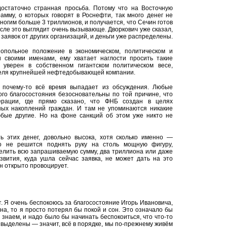
достаточно странная просьба. Потому что на Восточную
амму, о которых говорят в Роснефти, так много денег не
многим больше 3 триллионов, и получается, что Сечин готов
ысле это выглядит очень вызывающе. Дворкович уже сказал,
о заявок от других организаций, и деньги уже распределены.
опольное положение в экономическом, политическом и
 своими именами, ему хватает наглости просить такие
уверен в собственном гигантском политическом весе,
теля крупнейшей нефтедобывающей компании.
 почему-то всё время выпадает из обсуждения. Любые
го благосостояния безосновательны по той причине, что
ерации, где прямо сказано, что ФНБ создан в целях
ых накоплений граждан. И там не упоминаются никакие
юбые другие. Но на фоне санкций об этом уже никто не
ть этих денег, довольно высока, хотя сколько именно —
то не решится поднять руку на столь мощную фигуру,
делить всю запрашиваемую сумму, два триллиона или даже
звития, куда ушла сейчас заявка, не может дать на это
ин открыто провоцирует.
т. Я очень беспокоюсь за благосостояние Игорь Ивановича,
на, то я просто потерял бы покой и сон. Это означало бы
 знаем, и надо было бы начинать беспокоиться, что что-то
у выделены — значит, всё в порядке, мы по-прежнему живём