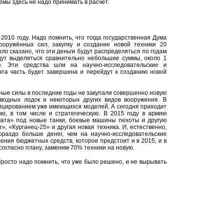
емы здесь не надо принимать в расчёт.
010 году. Надо помнить, что тогда государственная Дума
оружённых сил, закупку и создание новой техники 20
ыло сказано, что эти деньги будут распределяться по годам
дут выделяться сравнительно небольшие суммы, около 1
е. Эти средства шли на научно-исследовательские и
 эта часть будет завершена и перейдут к созданию новой
ные силы в последние годы не закупали совершенно новую
дводных лодок и некоторых других видов вооружения. В
ицированием уже имеющихся моделей. А сегодня приходит
ию, в том числе и стратегическую. В 2015 году в армию
ата» под новые танки, боевые машины пехоты и другую
», «Курганец-25» и другая новая техника. И, естественно,
ораздо больше денег, чем на научно-исследовательские
ения бюджетных средств, которое предстоит и в 2015, и в
 согласно плану, заменим 70% техники на новую.
 Просто надо помнить, что уже было решено, и не вырывать