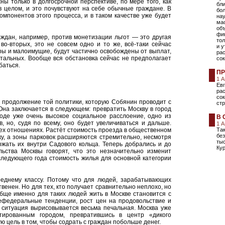
ы только в долгосрочной перспективе, по мере того, как
бл
в целом, и это почувствуют на себе обычные граждане. В
бо
омпонентов этого процесса, и в таком качестве уже будет
на
ма
об
фи
ждан, например, против монетизации льгот — это другая
тол
во-вторых, это не совсем одно и то же, всё-таки сейчас
и 
ры и малоимущие, будут частично освобождены от выплат,
ра
стальных. Вообще вся обстановка сейчас не предполагает
сок
баться.
ПР
1 
Ев
рас
со
м продолжение той политики, которую Собянин проводит с
стр
Она заключается в следующем: превратить Москву в город
роде уже очень высокое социальное расслоение, одно из
В 
 но, судя по всему, оно будет увеличиваться и дальше.
1 
сех отношениях. Растёт стоимость проезда в общественном
Так
без
ку, а зоны парковок расширяются стремительно, несмотря
тыс
жать их внутри Садового кольца. Теперь добрались и до
Кур
льства Москвы говорят, что это незначительно изменит
следующего года стоимость жилья для основной категории
реднему классу. Потому что для людей, зарабатывающих
венен. Но для тех, кто получает сравнительно неплохо, но
обще именно для таких людей жить в Москве становится с
ефедеральные тенденции, рост цен на продовольствие и
 ситуация вырисовывается весьма печальная. Москва уже
тированным городом, превратившись в центр «дикого
ю цель в том, чтобы содрать с граждан побольше денег.