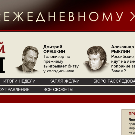
Дмитрий
Александр
ОРЕШКИН
РЫКЛИН
Телевизор по-
Российские
прежнему
идут на явн
выигрывает битву
попрание з
у холодильника
Зачем?
ИТОГИ НЕДЕЛИ
КАПЛЯ ЖЕЛЧИ
БЮРО РАССЛЕДОВ
ОУПРАВЛЕНИЕ
ВСЕ СЮЖЕТЫ
ПР
Лео
вра
мор
не д