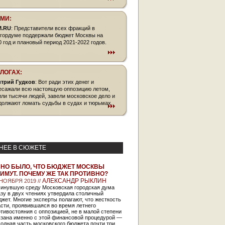
СМИ:
M.RU
: Представители всех фракций в
гордуме поддержали бюджет Москвы на
0 год и плановый период 2021-2022 годов.
БЛОГАХ:
трий Гудков
: Вот ради этих денег и
есажали всю настоящую оппозицию летом,
или тысячи людей, завели московское дело и
должают ломать судьбы в судах и тюрьмах.
НЕЕ В СЮЖЕТЕ
НО БЫЛО, ЧТО БЮДЖЕТ МОСКВЫ
ИМУТ. ПОЧЕМУ ЖЕ ТАК ПРОТИВНО?
АЛЕКСАНДР РЫКЛИН
 НОЯБРЯ 2019 //
минувшую среду Московская городская дума
зу в двух чтениях утвердила столичный
жет. Многие эксперты полагают, что жесткость
сти, проявившаяся во время летнего
тивостояния с оппозицией, не в малой степени
язана именно с этой финансовой процедурой —
одная часть московского бюджета почти три