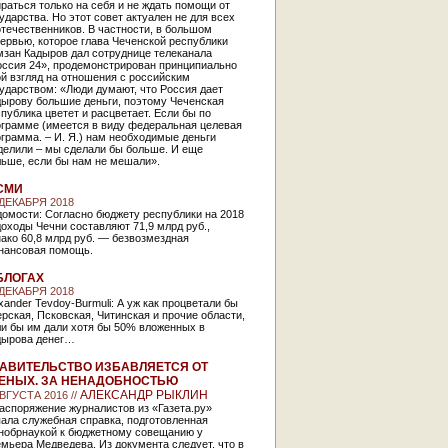
раться только на себя и не ждать помощи от
ударства. Но этот совет актуален не для всех
течественников. В частности, в большом
ервью, которое глава Чеченской республики
мзан Кадыров дал сотруднице телеканала
оссия 24», продемонстрирован принципиально
й взгляд на отношения с российским
ударством: «Люди думают, что Россия дает
дырову большие деньги, поэтому Чеченская
публика цветет и расцветает. Если бы по
ограмме (имеется в виду федеральная целевая
грамма. – И. Я.) нам необходимые деньги
делили – мы сделали бы больше. И еще
льше, если бы нам не мешали».
СМИ
 ДЕКАБРЯ 2018
домости: Согласно бюджету республики на 2018
 доходы Чечни составляют 71,9 млрд руб.,
ако 60,8 млрд руб. — безвозмездная
нансовая помощь.
БЛОГАХ
 ДЕКАБРЯ 2018
xander Tevdoy-Burmuli: А уж как процветали бы
рская, Псковская, Читинская и прочие области,
ли бы им дали хотя бы 50% вложенных в
дырова денег…
АВИТЕЛЬСТВО ИЗБАВЛЯЕТСЯ ОТ
ЕНЫХ. ЗА НЕНАДОБНОСТЬЮ
АЛЕКСАНДР РЫКЛИН
АВГУСТА 2016 //
аспоряжение журналистов из «Газета.ру»
ала служебная справка, подготовленная
нобрнаукой к бюджетному совещанию у
мьера Медведева. Из документа следует, что в