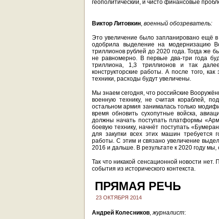
геополитический, и чисто финансовые пробл
Виктор Литовкин
,
военный обозреватель:
Это увеличение было запланировано ещё в 2
одобрила выделение на модернизацию Во
триллионов рублей до 2020 года. Тогда же б
не равномерно. В первые два-три года бу
триллиона, 1,3 триллионов и так дале
конструкторские работы. А после того, как
техники, расходы будут увеличены.
Мы знаем сегодня, что российские Вооружён
военную технику, не считая кораблей, по
остальном армия занималась только модиф
время обновить сухопутные войска, авиац
должны начать поступать платформы «Арм
боевую технику, начнёт поступать «Бумеранг
для закупки всех этих машин требуется г
работы. С этим и связано увеличение выдел
2016 и дальше. В результате к 2020 году мы,
Так что никакой сенсационной новости нет.
события из исторического контекста.
ПРЯМАЯ РЕЧЬ
23 ОКТЯБРЯ 2014
Андрей Колесников
,
журналист
: