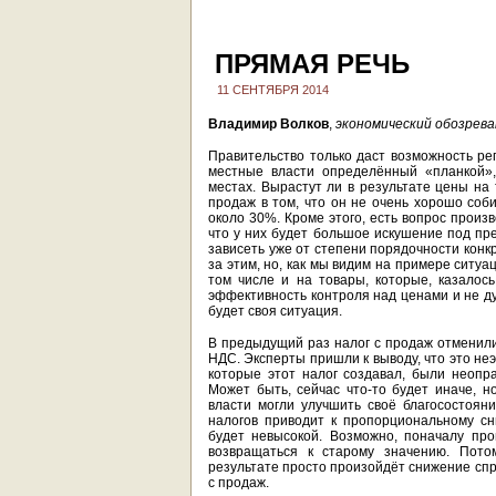
ПРЯМАЯ РЕЧЬ
11 СЕНТЯБРЯ 2014
Владимир Волков
,
экономический обозрева
Правительство только даст возможность рег
местные власти определённый «планкой»,
местах. Вырастут ли в результате цены на 
продаж в том, что он не очень хорошо соб
около 30%. Кроме этого, есть вопрос произ
что у них будет большое искушение под пр
зависеть уже от степени порядочности конк
за этим, но, как мы видим на примере ситу
том числе и на товары, которые, казалось
эффективность контроля над ценами и не ду
будет своя ситуация.
В предыдущий раз налог с продаж отменили к
НДС. Эксперты пришли к выводу, что это не
которые этот налог создавал, были неопр
Может быть, сейчас что-то будет иначе, н
власти могли улучшить своё благосостояни
налогов приводит к пропорциональному с
будет невысокой. Возможно, поначалу про
возвращаться к старому значению. Пото
результате просто произойдёт снижение спр
с продаж.