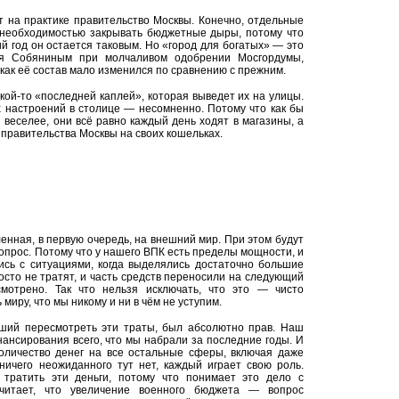
 на практике правительство Москвы. Конечно, отдельные
 необходимостью закрывать бюджетные дыры, потому что
 год он остается таковым. Но «город для богатых» — это
ся Собяниным при молчаливом одобрении Мосгордумы,
к как её состав мало изменился по сравнению с прежним.
кой-то «последней каплей», которая выведет их на улицы.
х настроений в столице — несомненно. Потому что как бы
 веселее, они всё равно каждый день ходят в магазины, а
 правительства Москвы на своих кошельках.
нная, в первую очередь, на внешний мир. При этом будут
опрос. Потому что у нашего ВПК есть пределы мощности, и
сь с ситуациями, когда выделялись достаточно большие
росто не тратят, и часть средств переносили на следующий
смотрено. Так что нельзя исключать, что это — чисто
миру, что мы никому и ни в чём не уступим.
вший пересмотреть эти траты, был абсолютно прав. Наш
нансирования всего, что мы набрали за последние годы. И
оличество денег на все остальные сферы, включая даже
ничего неожиданного тут нет, каждый играет свою роль.
 тратить эти деньги, потому что понимает это дело с
считает, что увеличение военного бюджета — вопрос