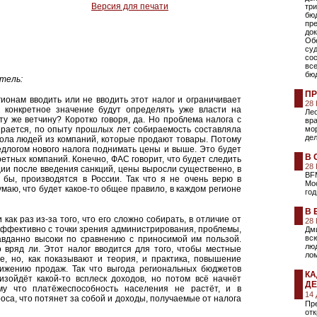
Версия для печати
тр
бюд
пр
док
Об
су
сос
все
бюд
тель:
ПР
ионам вводить или не вводить этот налог и ограничивает
28
 конкретное значение будут определять уже власти на
Ле
ту же ветчину? Коротко говоря, да. Но проблема налога с
вр
ирается, по опыту прошлых лет собираемость составляла
мо
дел
вола людей из компаний, которые продают товары. Потому
едлогом нового налога поднимать цены и выше. Это будет
В 
ретных компаний. Конечно, ФАС говорит, что будет следить
28
ации после введения санкций, цены выросли существенно, в
BF
 бы, производятся в России. Так что я не очень верю в
Мо
маю, что будет какое-то общее правило, в каждом регионе
год
В 
ак раз из-за того, что его сложно собирать, в отличие от
28
эффективно с точки зрения администрирования, проблемы,
Дми
вс
авданно высоки по сравнению с приносимой им пользой.
люд
о вряд ли. Этот налог вводится для того, чтобы местные
лом
е, но, как показывают и теория, и практика, повышение
нижению продаж. Так что выгода региональных бюджетов
КА
изойдёт какой-то всплеск доходов, но потом всё начнёт
ДЕ
му что платёжеспособность населения не растёт, и в
14
оса, что потянет за собой и доходы, получаемые от налога
Пр
отк