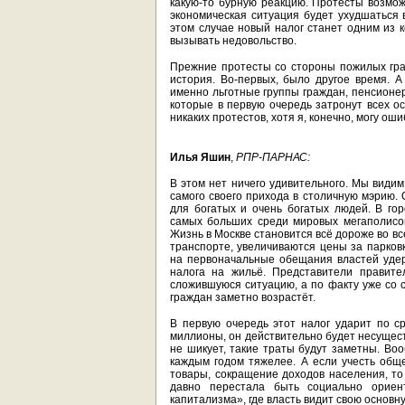
какую-то бурную реакцию. Протесты возможн
экономическая ситуация будет ухудшаться 
этом случае новый налог станет одним из к
вызывать недовольство.
Прежние протесты со стороны пожилых гра
история. Во-первых, было другое время. А 
именно льготные группы граждан, пенсионе
которые в первую очередь затронут всех о
никаких протестов, хотя я, конечно, могу оши
Илья Яшин
,
РПР-ПАРНАС:
В этом нет ничего удивительного. Мы види
самого своего прихода в столичную мэрию. 
для богатых и очень богатых людей. В го
самых больших среди мировых мегаполисов,
Жизнь в Москве становится всё дороже во в
транспорте, увеличиваются цены за парков
на первоначальные обещания властей удер
налога на жильё. Представители правите
сложившуюся ситуацию, а по факту уже со 
граждан заметно возрастёт.
В первую очередь этот налог ударит по с
миллионы, он действительно будет несущест
не шикует, такие траты будут заметны. Во
каждым годом тяжелее. А если учесть общ
товары, сокращение доходов населения, то
давно перестала быть социально ориен
капитализма», где власть видит свою основну