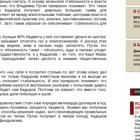
ньги считать. А основа чеченской стабильности и власти
нег, что Владимир Путин прекрасно понимает. Это такое
ом Кадыров получает довольно большую сумму для
В 
еляет её между влиятельными тейпами, центрами власти и
BF
вропейской практики это, конечно, противозаконно, потому
Мос
т. Зато таким образом он обеспечивает стабильность для
202
, больше 80% бюджета у неё составляют деньги из центра.
забывают оплатить газ и электроэнергию. А расход этих
В 
ову виднее, кому и сколько надо заплатить. Путин это
го обязанность такая – объяснять, куда и сколько уходит
Дми
осударственности, а у Кадырова – из того, что Карл Маркс
пер
ё принадлежит лично деспоту и никакие общественные
изб
про
то «на себя я потратил столько-то, вот этому клану дал
я по только Кадырову известным каналам, а на выходе из
ь получает стабильность. И она прекрасно понимает, что
ублике начнутся внутренние разборки с попытками давить
удет сам Кадыров. Поэтому он говорит, что вместо того,
РА
лучше дали побольше и ушли.
удовольствие стоит нам порядка миллиарда долларов в год.
ЯС
ерно половина процента бюджета. Взамен мы получаем
ПР
 способы решения задач, зато производящую правильные
28
осов из Чечни Путин получает в любую погоду. Кадыров
В 
 феодализма.
сра
бюд
вла
про
св
дох