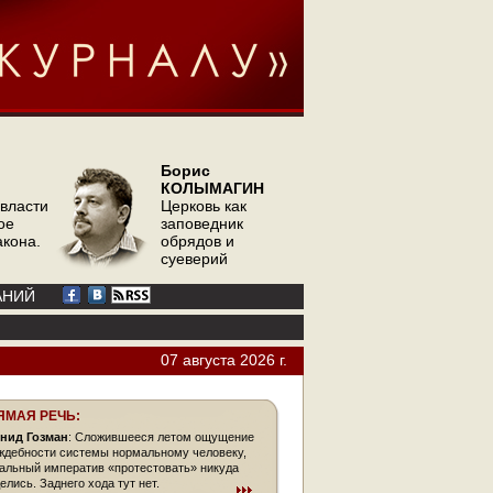
Борис
КОЛЫМАГИН
 власти
Церковь как
ое
заповедник
акона.
обрядов и
суеверий
АНИЙ
07 августа 2026 г.
ЯМАЯ РЕЧЬ:
нид Гозман
: Сложившееся летом ощущение
ждебности системы нормальному человеку,
альный императив «протестовать» никуда
елись. Заднего хода тут нет.