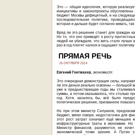
Это — общая идеология, которую реализует
инициативы и законопроекты обусловлены
бюджет Москвы дефицитный, и на следующий
последовательная политика, проводящая
которая и дальше будет согласно кивать, та
Вряд ли это решение станет для граждан ка
Но то, что оно приведёт к росту протестны
людей ни убеждали, что жить стало лучше и
раз в год платят налоги и ощущают политику
ПРЯМАЯ РЕЧЬ
16 ОКТЯБРЯ 2014
Евгений Гонтмахер
,
экономист
:
Это очередная демонстрация силы, направле
ли эти деньги реально освоены — большой в
уже в предшествующие годы мы сталкивали
суммы, а потом оказывалось, что столько п
год. Хотя, казалось бы, всё было преду
политическое решение, призванное показать 
Но при этом министр Силуанов, предлага
бюджет, мягко говоря, недостаточен для фи
этот рост затрат означает ещё меньшее к
инфраструктурные траты в экономике. Но 
Министр финансов, разумеется, не хочет
экономической точки зрения. А Путин 