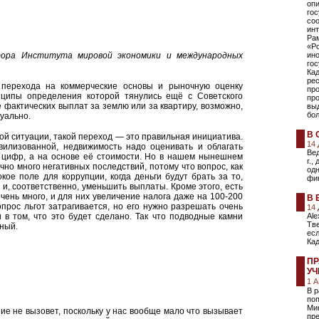
опи
гос
соо
инт
Ра
«Р
ора Института мировой экономики и международных
ино
гос
Ка
рес
 перехода на коммерческие основы и рыночную оценку
пр
нципы определения которой тянулись ещё с Советского
про
фактических выплат за землю или за квартиру, возможно,
вы
бо
дуально.
В 
ной ситуации, такой переход — это правильная инициатива.
14
вилизованной, недвижимость надо оценивать и облагать
Ве
х цифр, а на основе её стоимости. Но в нашем нынешнем
г.,
но много негативных последствий, потому что вопрос, как
одн
кое поле для коррупции, когда деньги будут брать за то,
фи
 и, соответственно, уменьшить выплаты. Кроме этого, есть
ень много, и для них увеличение налога даже на 100-200
В 
прос льгот затрагивается, но его нужно разрешать очень
14
 в том, что это будет сделано. Так что подводные камни
Ale
Тве
ьный.
ес
Ка
ПР
УЧ
1 
В р
поп
Ми
ие не вызовет, поскольку у нас вообще мало что вызывает
пре