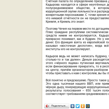
Счётная палата по определению призвана де
Кадырова находится в сфере неучтённых де
полусредневековое общество, в котор
коррупционной скупки лояльности и распред
конкретными персонажами. С точки зрения е
что никакой отчётности он не предоставляе
Кремля, и Кремль это знает.
Поэтому Чечня на первом месте по дотациям
Плюс граждане республики систематически 
средств никем не контролируется, Кадыр
прекрасно понимает, как и Кудрин. Но у не
денег. Его функция взята из европейской г
называл «восточная деспотия», когда вс
институты его не контролируют.
Кадыров ведь не может написать Кудрину, ч
столько-то и так далее». Деньги расходятс
этого «чёрного ящика» путинская вертикал
если финансирование прекратить, то в респ
на центр, причём организатором разбором б
чтобы приставать к нам с контролем, вы бы 
Всё понятно и предсказуемо. Просто такое 
Это одна тысячная нашего ВВП, или прим
чёрную дыру, генерирующую коррупционные
результаты голосования – 650 тысяч гол
соответствует требованиям средневекового
Поделиться…