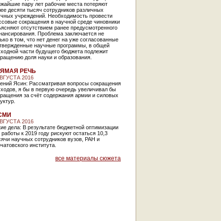
ижайшие пару лет рабочие места потеряют
лее десяти тысяч сотрудников различных
учных учреждений. Необходимость провести
ссовые сокращения в научной среде чиновники
ъясняют отсутствием ранее предусмотренного
нансирования. Проблема заключается не
ько в том, что нет денег на уже согласованные
утвержденные научные программы, в общей
сходной части будущего бюджета подлежит
ращению доля науки и образования.
ЯМАЯ РЕЧЬ
АВГУСТА 2016
гений Ясин: Рассматривая вопросы сокращения
ходов, я бы в первую очередь увеличивал бы
кращения за счёт содержания армии и силовых
уктур.
СМИ
АВГУСТА 2016
ие дела: В результате бюджетной оптимизации
 работы к 2019 году рискуют остаться 10,3
ячи научных сотрудников вузов, РАН и
чатовского института.
все материалы сюжета