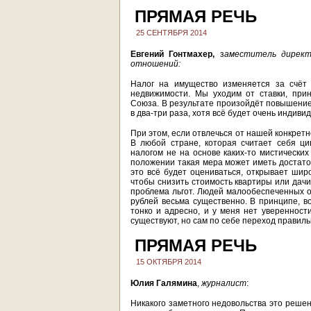
ПРЯМАЯ РЕЧЬ
25 СЕНТЯБРЯ 2014
Евгений Гонтмахер,
з
аместитель директ
отношений:
Налог на имущество изменяется за счёт
недвижимости. Мы уходим от ставки, при
Союза. В результате произойдёт повышение 
в два-три раза, хотя всё будет очень индиви
При этом, если отвлечься от нашей конкрет
В любой стране, которая считает себя ци
налогом не на основе каких-то мистически
положении такая мера может иметь достаточ
это всё будет оцениваться, открывает широ
чтобы снизить стоимость квартиры или дачи
проблема льгот. Людей малообеспеченных оч
рублей весьма существенно. В принципе, во
тонко и адресно, и у меня нет уверенности
существуют, но сам по себе переход правил
ПРЯМАЯ РЕЧЬ
15 ОКТЯБРЯ 2014
Юлия Галямина
,
журналист
:
Никакого заметного недовольства это решен