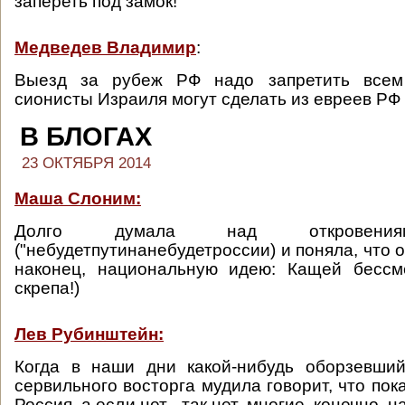
запереть под замок!
Медведев Владимир
:
Выезд за рубеж РФ надо запретить всем 
сионисты Израиля могут сделать из евреев РФ 
В БЛОГАХ
23 ОКТЯБРЯ 2014
Маша Слоним:
Долго думала над откровения
("небудетпутинанебудетроссии) и поняла, что
наконец, национальную идею: Кащей бесс
скрепа!)
Лев Рубинштейн:
Когда в наши дни какой-нибудь оборзевший
сервильного восторга мудила говорит, что пока
Россия, а если нет - так нет, многие, конечно, 