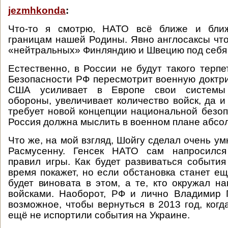
jezmhkonda
:
Что-то я смотрю, НАТО всё ближе и ближ
границам нашей Родины. Явно англосаксы что
«нейтральных» Финляндию и Швецию под себя
Естественно, в России не будут такого терпе
Безопасности РФ пересмотрит военную доктр
США усиливает в Европе свои системы 
обороны, увеличивает количество войск, да и
требует новой концепции национальной безопа
Россия должна мыслить в военном плане абсол
Что же, на мой взгляд, Шойгу сделал очень у
Расмусенну. Генсек НАТО сам напросился
правил игры. Как будет развиваться событ
время покажет, но если обстановка станет ещ
будет виновата в этом, а те, кто окружал н
войсками. Наоборот, РФ и лично Владимир 
возможное, чтобы вернуться в 2013 год, ког
ещё не испортили события на Украине.