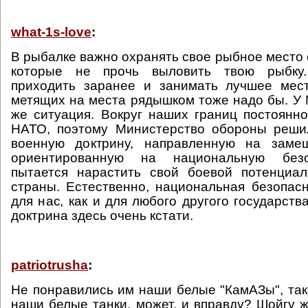
what-1s-love
:
В рыбалке важно охранять свое рыбное место 
которые не прочь выловить твою рыбку
приходить заранее и занимать лучшее мест
метящих на места рядышком тоже надо бы. У
же ситуация. Вокруг наших границ постоянн
НАТО, поэтому Министерство обороны реши
военную доктрину, направленную на заме
ориентированную на национальную без
пытается нарастить свой боевой потенциа
страны. Естественно, национальная безопас
для нас, как и для любого другого государств
доктрина здесь очень кстати.
patriotrusha
:
Не понравились им наши белые "КамАЗы", так 
наши белые танки, может, и вправду? Шойгу ж