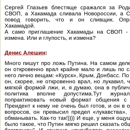
Сергей Глазьев блестяще сражался за Род
СВОП, а Хакамада сливала Новороссии, а С
повод говорить, что и он сливщик. Опр
Хакамадой.
А само приглашение Хакамады на СВОП - 
измена. Или и глупость, и измена?
Денис Алешин
:
Много пишут про ложь Путина. На самом деле,
он откровенно врал крайне мало и лишь по
него лично вещам: «Курск», Крым, Донбасс. П
он, скорее, не откровенно врал, но лукавил, 
мягкой формой лжи, и, я думаю, она в публи
политика вполне допустима.Тут журна
попрактиковать новый формат общения с 
Преидент к нему не очень был готов, и он в 
вопросов, он превысил предел «лукавства»
обманывать. Как-то так!)))) И еще, у меня ощ
было такое, что Путин мягко решил сказать общ