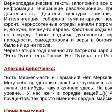
Верноподданические тексты заполонили все 
информации. Вчерашние революционеры пр
деятельность. Деятели культуры кричали, 
Интеллигенция собирала гуманитарную по
фронт. Черносотенные отряды начали погро
и, до кучи, почему-то евреев. Крестные ходы 
на секунду. Такого подъема духовности, ск
народности, самодержавия и веры в богоиз
было ни до ни после.
Через четыре года именно эти патриоты царя и
"Есть Путин - есть Россия. Нет Путина - нет Рос
Алексей Девотченко:
"Есть Меркель-есть и Германия! Нет Меркель
Могу себе представить, как бы округлились гл
ляпни кто-нибудь такую ахинею здесь. На выс
уровне... У нас же - в порядке вещей...(((
прОцентов, так просто именины сердца, майски
Юрий Азиатский
: