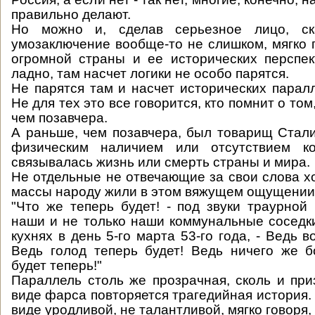
правильно делают.
Но можно и, сделав серьезное лицо, ска
умозаключение вообще-то не слишком, мягко г
огромной страны и ее исторических перспек
ладно, там насчет логики не особо парятся.
Не парятся там и насчет исторических паралл
Не для тех это все говорится, кто помнит о том
чем позавчера.
А раньше, чем позавчера, был товарищ Стали
физическим наличием или отсутствием ко
связывалась жизнь или смерть страны и мира.
Не отдельные не отвечающие за свои слова х
массы народу жили в этом вяжущем ощущении
"Что же теперь будет! - под звуки траурной
наши и не только наши коммунальные соседк
кухнях в день 5-го марта 53-го года, - Ведь в
Ведь голод теперь будет! Ведь ничего же 
будет теперь!"
Параллель столь же прозрачная, сколь и приз
виде фарса повторяется трагедийная история.
виде уродливой, не талантливой, мягко говоря,