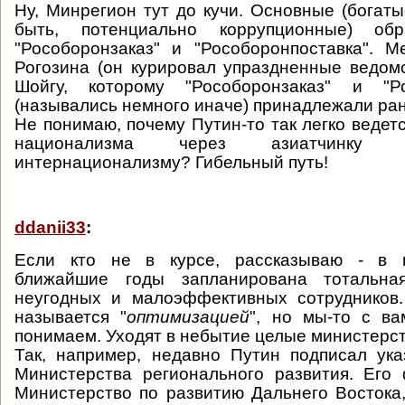
Ну, Минрегион тут до кучи. Основные (богаты
быть, потенциально коррупционные) об
"Рособоронзаказ" и "Рособоронпоставка". 
Рогозина (он курировал упраздненные ведомс
Шойгу, которому "Рособоронзаказ" и "Ро
(назывались немного иначе) принадлежали ра
Не понимаю, почему Путин-то так легко ведет
национализма через азиатчинку 
интернационализму? Гибельный путь!
ddanii33
:
Если кто не в курсе, рассказываю - в п
ближайшие годы запланирована тотальная
неугодных и малоэффективных сотрудников.
называется "
оптимизацией
", но мы-то с ва
понимаем. Уходят в небытие целые министерст
Так, например, недавно Путин подписал ук
Министерства регионального развития. Его
Министерство по развитию Дальнего Востока