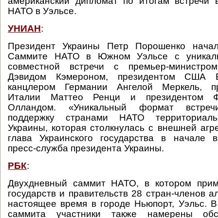
американский дипломат по итогам встречи 
НАТО в Уэльсе.
УНИАН
:
Президент Украины Петр Порошенко начал
Саммите НАТО в Южном Уэльсе с уникал
совместной встречи с премьер-министром
Дэвидом Кэмероном, президентом США 
канцлером Германии Ангелой Меркель, пр
Италии Маттео Ренци и президентом Ф
Олландом. «Уникальный формат встреч
поддержку странами НАТО территориаль
Украины, которая столкнулась с внешней агре
глава Украинского государства в начале в
пресс-служба президента Украины.
РБК
:
Двухдневный саммит НАТО, в котором прим
государств и правительств 28 стран-членов а
настоящее время в городе Ньюпорт, Уэльс. В
саммита участники также намерены об