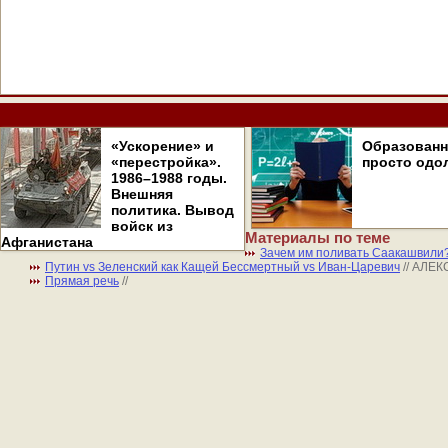
«Ускорение» и
Образован
«перестройка».
просто одо
1986–1988 годы.
Внешняя
политика. Вывод
войск из
Материалы по теме
Афганистана
Зачем им поливать Саакашвили
Путин vs Зеленский как Кащей Бессмертный vs Иван-Царевич
// АЛЕ
Прямая речь
//