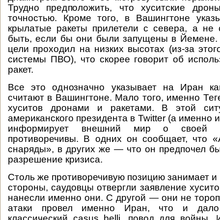
Трудно предположить, что хуситские дрон
точностью. Кроме того, в Вашингтоне указ
крылатые ракеты прилетели с севера, а не 
быть, если бы они были запущены в Йемене. 
цели проходил на низких высотах (из-за этог
системы ПВО), что скорее говорит об испол
ракет.
Все это однозначно указывает на Иран как
считают в Вашингтоне. Мало того, именно Тег
хуситов дронами и ракетами. В этой сит
американского президента в Twitter (а именно
информирует внешний мир о своей п
противоречивы. В одних он сообщает, что 
снаряды», в других же — что он предпочел б
разрешение кризиса.
Столь же противоречивую позицию занимает и 
стороны, саудовцы отвергли заявление хусито
нанесли именно они. С другой — они не тороп
атаки провел именно Иран, что и дал
классический casus belli, повод для войны. 