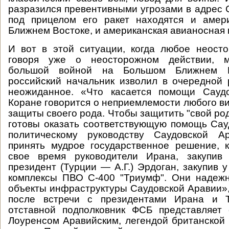
разразился превентивными угрозами в адрес 
под прицелом его ракет находятся и амер
Ближнем Востоке, и американская авианосная 
И вот в этой ситуации, когда любое неост
говоря уже о неосторожном действии, м
большой войной на Большом Ближнем В
российский начальник изволил в очередной 
неожиданное. «Что касается помощи Сауд
Коране говорится о неприемлемости любого ви
защиты своего рода. Чтобы защитить "свой род
готовы оказать соответствующую помощь Сау
политическому руководству Саудовской А
принять мудрое государственное решение, 
свое время руководители Ирана, закупив
президент (Турции — А.Г.) Эрдоган, закупив 
комплексы ПВО С-400 "Триумф". Они надеж
объекты инфраструктуры Саудовской Аравии»
после встречи с президентами Ирана и Т
отставной подполковник ФСБ представляет 
Лоуренсом Аравийским, легендой британской 