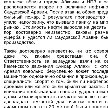
комплекс вблизи города Абкаики и НПЗ в р
располагается второе по величине нефтян
Саудовской Аравии. После атак на обоих пред
сильный пожар. В результате производство
упало наполовину, что вызвало панику на м
рынках. Стоимость нефти выросла на десять 
пор достоверно неизвестно, каковы разм
ущерба и удастся ли Саудовской Аравии бы
производство.
Также достоверно неизвестно, ни кто совер
даже то, какими средствами она бы
Ответственность за авиаудары взяли на с
йеменского движения «Ансар Аллах», с кот
Аравия довольно безуспешно воюет послед
Вашингтон однозначно обвинил в произошедш
специалисты спорят о том, были ли нефтеп
дронами или же это были крылатые ракеты.
внимание необычайная точность ударов этих 
должны были пролететь никак не меньше тысяч
двенадцать емкостей для очистки нефти в
диаметром всего в 30 метров) были поражен