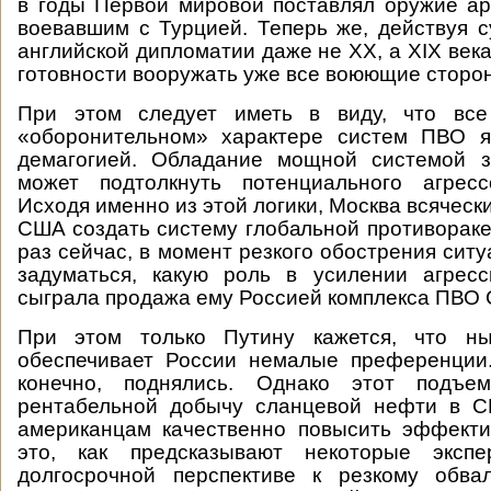
в годы Первой мировой поставлял оружие а
воевавшим с Турцией. Теперь же, действуя с
английской дипломатии даже не XX, а XIX века
готовности вооружать уже все воюющие сторо
При этом следует иметь в виду, что все
«оборонительном» характере систем ПВО я
демагогией. Обладание мощной системой 
может подтолкнуть потенциального агрес
Исходя именно из этой логики, Москва всяческ
США создать систему глобальной противораке
раз сейчас, в момент резкого обострения сит
задуматься, какую роль в усилении агресс
сыграла продажа ему Россией комплекса ПВО 
При этом только Путину кажется, что ны
обеспечивает России немалые преференции
конечно, поднялись. Однако этот подъе
рентабельной добычу сланцевой нефти в С
американцам качественно повысить эффекти
это, как предсказывают некоторые экспе
долгосрочной перспективе к резкому обв