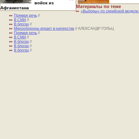
войск из
Материалы по теме
Афганистана
«Выборы» по сирийской модел
Прямая речь
//
В СМИ
//
В блогах
//
Минообороны играет в наперстки
// АЛЕКСАНДР ГОЛЬЦ
Прямая речь
//
В СМИ
//
В блогах
//
В блогах
//
В блогах
//