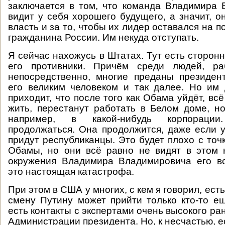
заключается в том, что команда Владимира
видит у себя хорошего будущего, а значит, о
власть и за то, чтобы их лидер оставался на п
гражданина России. Им некуда отступать.
Я сейчас нахожусь в Штатах. Тут есть сторон
его противники. Причём среди людей, р
непосредственно, многие преданы президен
его великим человеком и так далее. Но им
приходит, что после того как Обама уйдёт, всё
жить, перестанут работать в Белом доме, но
например, в какой-нибудь корпораци
продолжаться. Она продолжится, даже если 
придут республиканцы. Это будет плохо с точ
Обамы, но они всё равно не видят в этом 
окружения Владимира Владимировича его 
это настоящая катастрофа.
При этом в США у многих, с кем я говорил, ест
смену Путину может прийти только кто-то е
есть контакты с экспертами очень высокого ранг
Администрации президента. Но, к несчастью, ес