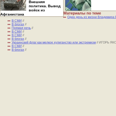
Внешняя
политика. Вывод
войск из
Материалы по теме
Афганистана
Один день из жизни Владимира
В СМИ
//
В блогах
//
Прямая речь
//
В СМИ
//
В СМИ
//
В блогах
//
Украинский флаг как мелкое хулиганство или экстремизм
// ИГОРЬ Я
В СМИ
//
В блогах
//