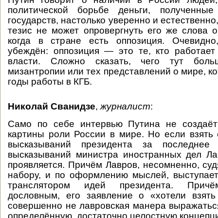
политической борьбе деньги, полученные
государств, настолько уверенно и естественно
тезис не может опровергнуть его же слова о
когда в стране есть оппозиция. Очевидно
убеждён: оппозиция — это те, кто работает
власти. Сложно сказать, чего тут больш
мизантропии или тех представлений о мире, к
годы работы в КГБ.
Николай Сванидзе
,
журналист
:
Само по себе интервью Путина не создаёт
картины роли России в мире. Но если взять 
высказываний президента за последнее
высказываний министра иностранных дел Ла
проявляется. Причём Лавров, несомненно, суд
набору, и по оформлению мыслей, выступае
транслятором идей президента. Причё
дословным, его заявление о «хотели взят
совершенно не лавровская манера выражаться
определённую, достаточно целостную концепци