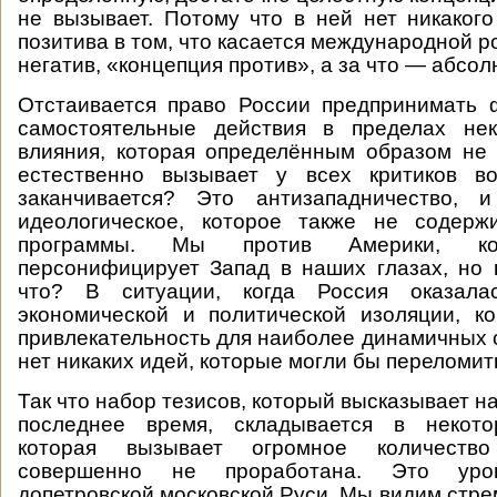
не вызывает. Потому что в ней нет никакого
позитива в том, что касается международной р
негатив, «концепция против», а за что — абсо
Отстаивается право России предпринимать 
самостоятельные действия в пределах не
влияния, которая определённым образом не 
естественно вызывает у всех критиков в
заканчивается? Это антизападничество, 
идеологическое, которое также не содерж
программы. Мы против Америки, кот
персонифицирует Запад в наших глазах, но 
что? В ситуации, когда Россия оказала
экономической и политической изоляции, к
привлекательность для наиболее динамичных 
нет никаких идей, которые могли бы переломит
Так что набор тезисов, который высказывает 
последнее время, складывается в некото
которая вызывает огромное количеств
совершенно не проработана. Это уров
допетровской московской Руси. Мы видим стре