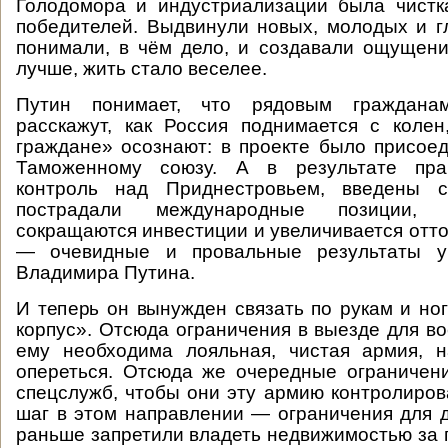
Голодомора и индустриализации была чистк
победителей. Выдвинули новых, молодых и г
понимали, в чём дело, и создавали ощущени
лучше, жить стало веселее.
Путин понимает, что рядовым граждана
расскажут, как Россия поднимается с коле
граждане» осознают: в проекте было присое
Таможенному союзу. А в результате прак
контроль над Приднестровьем, введены с
пострадали международные позиции, 
сокращаются инвестиции и увеличивается отто
— очевидные и провальные результаты ук
Владимира Путина.
И теперь он вынужден связать по рукам и но
корпус». Отсюда ограничения в выезде для во
ему необходима лояльная, чистая армия, 
опереться. Отсюда же очередные ограничен
спецслужб, чтобы они эту армию контролиро
шаг в этом направлении — ограничения для 
раньше запретили владеть недвижимостью за 