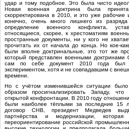
удар и тому подобное. Это была чисто идеол
Новая военная доктрина была принят
скорректирована в 2010, и это уже рабочие 
конечно, очень много лишнего из разряда
определение военного конфликта, уста
относящиеся, скорее, к хрестоматиям военн
пространные документы, ни у кого не хватае
прочитать их от начала до конца. Но кое-ка
были вполне доктринальные, это тот же пр
который представлен военными доктринами
сам по себе документ 2010 года был 
экспериментом, хотя и не совпадавшим с внеш
времени.
Но с учётом изменившейся ситуации было
образом просигнализировать Западу, что
открытой конфронтации. В 2010 году отношени
были наиболее тёплыми за последние 15 л
договор СНВ, президент Медведев выд
партнёрства и модернизации, которая 
переориентирование российской промышленн
высокие технологии и предполагала больши