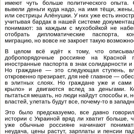
имеют чуть больше политического опыта.
вывели деньги куда надо, на имя тёщи, жены
или сестрицы Алёнушки. У них уже есть иност
учитывая бардак в нашей системе документац
понимают: за каждым с мухобойкой не набе
отобрать дипломатические паспорта, кон
миграцию, но вовсе не закроет такую возможно
В целом всё идёт к тому, что описывал
добропорядочные россияне на Красной 
иностранные паспорта в знак солидарности и 
Но граждане — это следующая ступень, в
откровенно презирает, для неё главное — обе
в элитных слоях. Но граждане уже и сами
крыло» и двигаются вслед за деньгами. К
пытаться мешать, но люди найдут способы и, 
властей, улетать будут все, почему-то в запад
Это было предсказуемо, все давно говорил
истории с Украиной вряд ли хватит больше, ч
уже обычные россияне начинают понимат
неудача, цены растут, зарплаты и пенсии пад