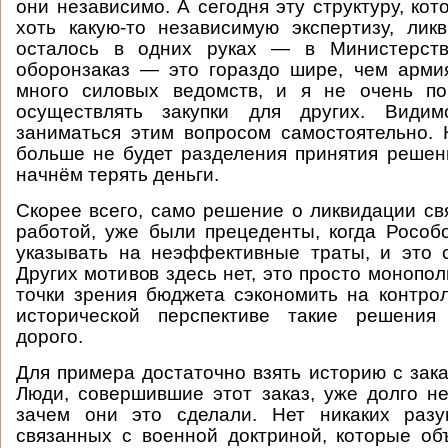
они независимо. А сегодня эту структуру, ко
хоть какую-то независимую экспертизу, лик
осталось в одних руках — в Министерств
оборонзаказ — это гораздо шире, чем арми
много силовых ведомств, и я не очень по
осуществлять закупки для других. Видим
заниматься этим вопросом самостоятельно. Н
больше не будет разделения принятия решен
начнём терять деньги.
Скорее всего, само решение о ликвидации св
работой, уже были прецеденты, когда Рособ
указывать на неэффективные траты, и это 
Других мотивов здесь нет, это просто монопол
точки зрения бюджета сэкономить на контро
исторической перспективе такие решения
дорого.
Для примера достаточно взять историю с зак
Люди, совершившие этот заказ, уже долго не
зачем они это сделали. Нет никаких разу
связанных с военной доктриной, которые об