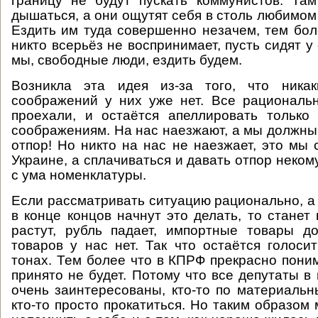
границу не будут пускать коммунистов. Та
дышаться, а они ощутят себя в столь любимом
Ездить им туда совершенно незачем, тем бол
никто всерьёз не воспринимает, пусть сидят у 
мы, свободные люди, ездить будем.
Возникла эта идея из-за того, что ника
соображений у них уже нет. Все рациональ
проехали, и остаётся апеллировать только
соображениям. На нас наезжают, а мы должны 
отпор! Но никто на нас не наезжает, это мы
Украине, а сплачиваться и давать отпор неко
с ума номенклатуры.
Если рассматривать ситуацию рационально, а
в конце концов начнут это делать, то станет
растут, рубль падает, импортные товары д
товаров у нас нет. Так что остаётся голос
тонах. Тем более что в КПРФ прекрасно пони
принято не будет. Потому что все депутаты в
очень заинтересованы, кто-то по материаль
кто-то просто прокатиться. Но таким образом