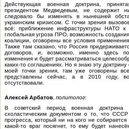
Действующая военная доктрина, приня
президентом Медведевым, не содержит ни
следовало бы изменять в нынешней обста
украинским кризисом. С точки зрения вызовов
всё: приближение инфраструктуры НАТО к 
глобальная угроза ПРО, возможность создани
коалиции, оговорены все условия применения
Также там сказано, что Россия придерживае
договоров, и, возможно, именно здесь по
изменения и будет рассматриваться целесообр
каких-то соглашениях. Но я знаю эту доктрину 
моей точки зрения, там уже оговорены все
представлены сейчас, а в 2010 году, во
отсутствовали.
Алексей Арбатов
,
политолог
:
В советский период военная доктрина
схоластическим документом о то, что ССС
прогресса, который ни на кого не собирается
какой-то враг посягнет, то ему будет нанес