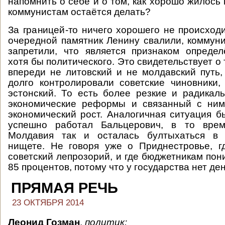
напомнить о себе и о том, как хорошо жилось
коммунистам остаётся делать?
За границей-то ничего хорошего не происходи
очередной памятник Ленину свалили, коммун
запретили, что является признаком определ
хотя бы политического. Это свидетельствует о 
впереди не литовский и не молдавский путь,
долго контролировали советские чиновники,
эстонский. То есть более резкие и радика
экономические реформы и связанный с ни
экономический рост. Аналогичная ситуация б
успешно работал Бальцерович, в то врем
Молдавия так и осталась бултыхаться в 
нищете. Не говоря уже о Приднестровье, г
советский лепрозорий, и где бюджетникам пон
85 процентов, потому что у государства нет ден
ПРЯМАЯ РЕЧЬ
23 ОКТЯБРЯ 2014
Леонид Гозман
,
политик: