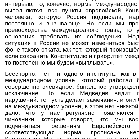
интервью, то, конечно, нормы международно
выполняются, все пункты европейской Кон
человека, которую Россия подписала, на
постоянно и вызывающе. Но если мы прос
превосходства международного права, то 
основания требовать их соблюдения. Над
ситуация в России не может измениться быс
фоне такого отката, как тот, который произошёл
если сохранять Конституцию и приоритет межд
то постепенно мы будем «выплывать».
Бесспорно, нет ни одного института, как в
международном уровне, который работал 
совершенно очевидное, банальное утвержде
исключение. Но если Медведев видит п
нарушений, то пусть делает замечания, и они
на международном уровне, в этом нет никакой
дело, что у нас регулярно появляются к
чиновники, которые говорят, что мы в
подчиняться решениям Европейског
соответствующая норма прописана неп
Конституции. Но вся наша жизнь — это компро