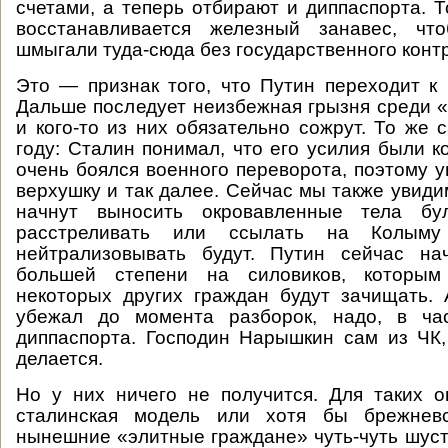
счетами, а теперь отбирают и диппаспорта. Т
восстанавливается железный занавес, чт
шмыгали туда-сюда без государственного конт
Это — признак того, что Путин переходит к 
Дальше последует неизбежная грызня среди 
и кого-то из них обязательно сожрут. То же 
году: Сталин понимал, что его усилия были к
очень боялся военного переворота, поэтому 
верхушку и так далее. Сейчас мы также увидим
начнут выносить окровавленные тела бул
расстреливать или ссылать на Колыму
нейтрализовывать будут. Путин сейчас на
большей степени на силовиков, которым
некоторых других граждан будут зачищать.
убежал до момента разборок, надо, в час
диппаспорта. Господин Нарышкин сам из ЧК, 
делается.
Но у них ничего не получится. Для таких 
сталинская модель или хотя бы брежневс
нынешние «элитные граждане» чуть-чуть шус