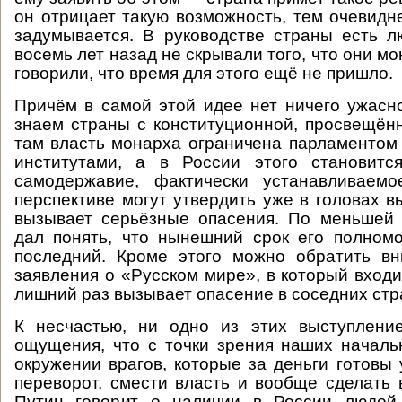
он отрицает такую возможность, тем очевидне
задумывается. В руководстве страны есть 
восемь лет назад не скрывали того, что они мо
говорили, что время для этого ещё не пришло.
Причём в самой этой идее нет ничего ужасн
знаем страны с конституционной, просвещён
там власть монарха ограничена парламенто
институтами, а в России этого становит
самодержавие, фактически устанавливаемо
перспективе могут утвердить уже в головах в
вызывает серьёзные опасения. По меньшей 
дал понять, что нынешний срок его полном
последний. Кроме этого можно обратить в
заявления о «Русском мире», в который входи
лишний раз вызывает опасение в соседних стр
К несчастью, ни одно из этих выступлени
ощущения, что с точки зрения наших начал
окружении врагов, которые за деньги готовы 
переворот, смести власть и вообще сделать 
Путин говорит о наличии в России людей