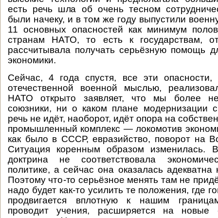
есть речь шла об очень тесном сотрудниче
были начеку, и в том же году выпустили военну
11 основных опасностей как минимум полов
странам НАТО, то есть к государствам, о
рассчитывала получать серьёзную помощь д
экономики.
Сейчас, 4 года спустя, все эти опасности
отечественной военной мыслью, реализовал
НАТО открыто заявляет, что мы более н
союзники, ни о каком плане модернизации 
речь не идёт, наоборот, идёт опора на собстве
промышленный комплекс — локомотив экономи
как было в СССР, евразийство, поворот на Во
Ситуация коренным образом изменилась. В
доктрина не соответствовала экономич
политике, а сейчас она оказалась адекватна 
Поэтому что-то серьёзное менять там не придё
надо будет как-то усилить те положения, где г
продвигается вплотную к нашим границам
проводит учения, расширяется на новые 