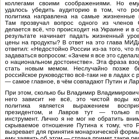
коллегами своими соображениями. Но ем
удалось убедить аудиторию в том, что ро
политика направлена на самые жизненные 
Там прозвучал вопрос одного из членов 
делается всё, что происходит на Украине и в с
результате начинает падать жизненный уро
цены на продукты? В ответ на это глава МИД
ответил: «Недостойно России из-за того, что 
задаваться вопросом: «Зачем я все это сделал
о национальном достоинстве». Эта фраза взо
стать новым мемом. Неслучайно позже бы
российское руководство всё-таки не в ладах с 
— самое главное, в чём совпадают Путин и Лар
При этом, сколько бы Владимир Владимирович 
него зависит не всё, это чистой воды ко
политика является выражением воспри
президентом, и Лавров тут — только п
инструмент. Лично я не мог не обратить вни
скрываемое отношение Путина к тому, что 
вызревает для принятия монархической формы
ему заявить об этом — страна примет такое р