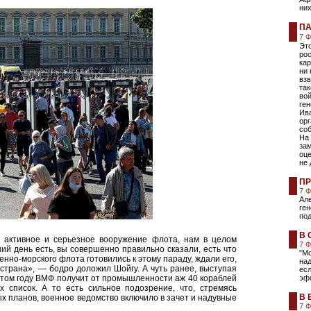
них
ПА
7 
Это
ро
ка
ни 
взв
так
вой
ге
Ив
ор
со
На 
за
оце
не 
ПР
7 
Ал
ген
под
В 
о активное и серьезное вооружение флота, нам в целом
7 
ий день есть, вы совершенно правильно сказали, есть что
"Мо
енно-морского флота готовились к этому параду, ждали его,
над
я страна», — бодро доложил Шойгу. А чуть ранее, выступая
есл
этом году ВМФ получит от промышленности аж 40 кораблей
эф
х список. А то есть сильное подозрение, что, стремясь
В 
х планов, военное ведомство включило в зачет и надувные
7 