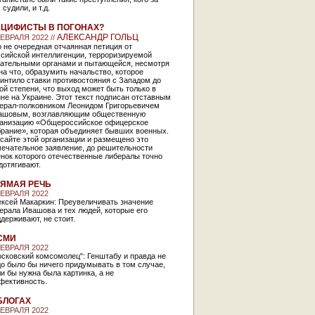
 судили, и т.д.
ЦИФИСТЫ В ПОГОНАХ?
АЛЕКСАНДР ГОЛЬЦ
ФЕВРАЛЯ 2022 //
 не очередная отчаянная петиция от
ссийской интеллигенции, терроризируемой
рательными органами и пытающейся, несмотря
на что, образумить начальство, которое
интило ставки противостояния с Западом до
ой степени, что выход может быть только в
не на Украине. Этот текст подписан отставным
нерал-полковником Леонидом Григорьевичем
ашовым, возглавляющим общественную
ганизацию «Общероссийское офицерское
брание», которая объединяет бывших военных.
сайте этой организации и размещено это
мечательное заявление, до решительности
нок которого отечественные либералы точно
дотягивают.
ЯМАЯ РЕЧЬ
ФЕВРАЛЯ 2022
ексей Макаркин: Преувеличивать значение
ерала Ивашова и тех людей, которые его
держивают, не стоит.
СМИ
ФЕВРАЛЯ 2022
сковский комсомолец": Генштабу и правда не
о было бы ничего придумывать в том случае,
и бы нужна была картинка, а не
фективность.
БЛОГАХ
ФЕВРАЛЯ 2022