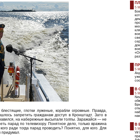
ПЛ
5 М
Бо
ко
де
про
ме
кля
вое
св
се
до
вое
«О
раз
ПР
5 
Анд
уж
со
В 
5 
Ne
об
Бри
от
блестящие, глотки луженые, корабли огромные. Правда,
на
ишлось запретить гражданам доступ в Кронштадт. Зато в
нак
правился, на набережные высыпали толпы. Заражайся — не
реть парад по телевизору. Понятное дело, только вражина
В 
кого ради тогда парад проводить? Понятно, для кого. Для
5 
и придумал.
Vir
пра
Афг