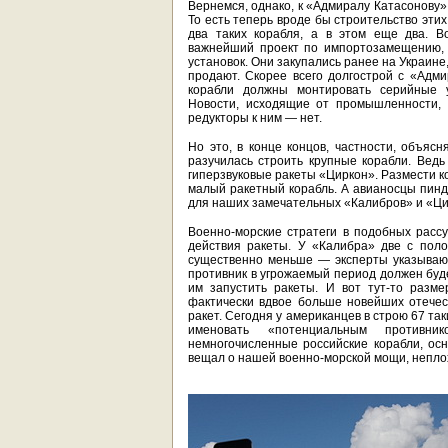
Вернемся, однако, к «Адмиралу Катасонову»
То есть теперь вроде бы строительство эти
два таких корабля, а в этом еще два. В
важнейший проект по импортозамещению, 
установок. Они закупались ранее на Украине
продают. Скорее всего долгострой с «Адм
корабли должны монтировать серийные ус
Новости, исходящие от промышленности, к
редукторы к ним — нет.
Но это, в конце концов, частности, объясн
разучилась строить крупные корабли. Вед
гиперзвуковые ракеты «Циркон». Размести к
малый ракетный корабль. А авианосцы пинд
для наших замечательных «Калибров» и «Ци
Военно-морские стратеги в подобных расс
действия ракеты. У «Калибра» две с поло
существенно меньше — эксперты указывают
противник в угрожаемый период должен буд
им запустить ракеты. И вот тут-то разме
фактически вдвое больше новейших отече
ракет. Сегодня у американцев в строю 67 таки
именовать «потенциальным противни
немногочисленные российские корабли, осн
вещал о нашей военно-морской мощи, неплох