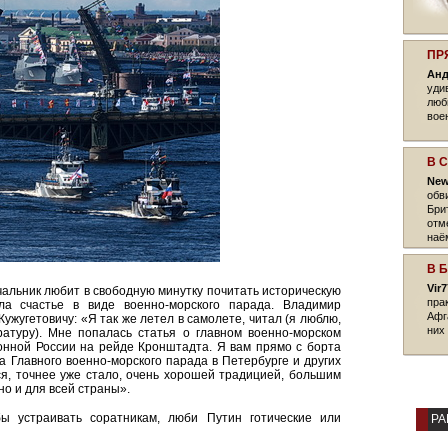
ПР
Анд
уди
люб
вое
В 
New
обв
Бри
отм
наё
нак
В 
Vir7
ачальник любит в свободную минутку почитать историческую
пра
ла счастье в виде военно-морского парада. Владимир
Афг
ужугетовичу: «Я так же летел в самолете, читал (я люблю,
них 
ратуру). Мне попалась статья о главном военно-морском
онной России на рейде Кронштадта. Я вам прямо с борта
ка Главного военно-морского парада в Петербурге и других
ся, точнее уже стало, очень хорошей традицией, большим
но и для всей страны».
ы устраивать соратникам, люби Путин готические или
РА