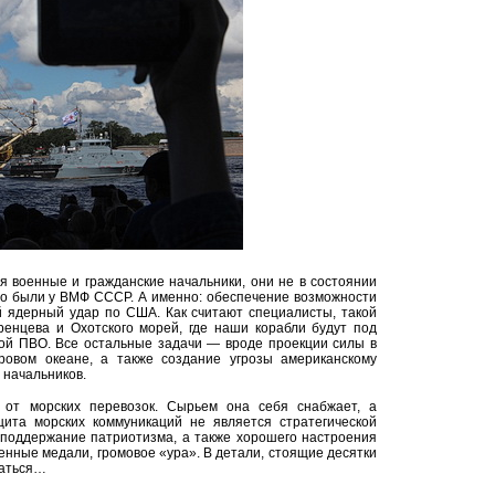
я военные и гражданские начальники, они не в состоянии
что были у ВМФ СССР. А именно: обеспечение возможности
 ядерный удар по США. Как считают специалисты, такой
ренцева и Охотского морей, где наши корабли будут под
ной ПВО. Все остальные задачи — вроде проекции силы в
ровом океане, а также создание угрозы американскому
 начальников.
о от морских перевозок. Сырьем она себя снабжает, а
щита морских коммуникаций не является стратегической
 поддержание патриотизма, а также хорошего настроения
енные медали, громовое «ура». В детали, стоящие десятки
ваться…