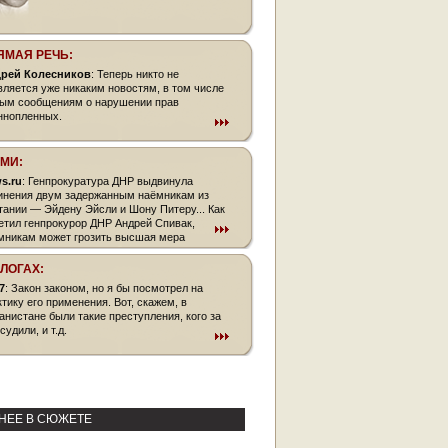
ЯМАЯ РЕЧЬ:
рей Колесников
: Теперь никто не
вляется уже никаким новостям, в том числе
ым сообщениям о нарушении прав
ннопленных.
СМИ:
s.ru
: Генпрокуратура ДНР выдвинула
инения двум задержанным наёмникам из
тании — Эйдену Эйсли и Шону Питеру... Как
етил генпрокурор ДНР Андрей Спивак,
мникам может грозить высшая мера
азания.
БЛОГАХ:
7
: Закон законом, но я бы посмотрел на
ктику его применения. Вот, скажем, в
анистане были такие преступления, кого за
судили, и т.д.
НЕЕ В СЮЖЕТЕ