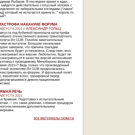
димир Рыбаков: В последнее время я ждал...
 найдется действительно статусный человек с
еделенно не либеральными взглядами ("лакеи"
ад) который не испугается крикнуть: " король то
ый"!
ТАСТРОФА НАКАНУНЕ ФОРУМА
АЛЕКСАНДР ГОЛЬЦ
 АВГУСТА 2021 //
августа под Кубинкой произошла катастрофа
ейшего отечественного военно-транспортного
молета Ил-112В. Погибли замечательные
тчики-испытатели. Большие начальники
урно заверили, что причина трагедии
зательно будет установлена. Следствие, мол,
сматривает все версии. Любопытно, будет ли
сматриваться в качестве версии интенсивная
дготовка к проводимому Минобороны форуму
рмия-2021»? Ведь только что произведенный
ытный экземпляр Ил-112В предполагалось
монстрировать на форуме. И фатальный полет
, вероятнее всего, тренировкой перед
едполагавшимися демонстрационными
летами.
ЯМАЯ РЕЧЬ
 АВГУСТА 2021
ья Крамник: Подготовка к испытательным
етам — это такая длинная, сложная процедура
многочисленными дополнительными
оверками.
все материалы сюжета