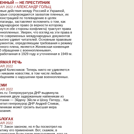
ЕННЫЙ — НЕ ПРЕСТУПНИК
АЛЕКСАНДР ГОЛЬЦ
АЯ 2022 //
евые действия между Россией и Украиной,
торые сопровождаются захватом пленных, их
монстрацией по телевидению в целях
паганды, заставляют вспомнить о том, как
ждународное право (в верности которому
нутся обе стороны конфликта) трактует права
ннопленных. Уверен, что взгляд на эти права в
ете современных международных документов
рьезно удивит читателей. Основным правовым
кументом, определяющим требования к режиму
нного плена, является Женевская конвенция
б обращении с военнопленными»,
работанная в 1929 году и уточненная в 1949-м.
ЯМАЯ РЕЧЬ
МАЯ 2022
рей Колесников: Теперь никто не удивляется
е никаким новостям, в том числе любым
общениям о нарушении прав военнопленных.
СМИ
МАЯ 2022
ws.ru: Генпрокуратура ДНР выдвинула
винения двум задержанным наёмникам из
тании — Эйдену Эйсли и Шону Питеру... Как
метил генпрокурор ДНР Андрей Спивак,
ёмникам может грозить высшая мера
азания.
БЛОГАХ
МАЯ 2022
77: Закон законом, но я бы посмотрел на
ктику его применения. Вот, скажем, в
анистане были такие преступления, кого за