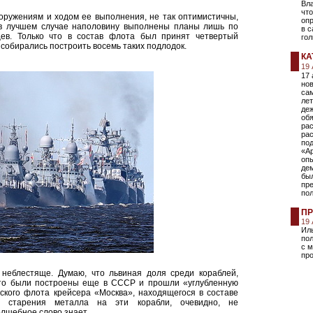
Вла
что
оружениям и ходом ее выполнения, не так оптимистичны,
опр
о в лучшем случае наполовину выполнены планы лишь по
в с
ев. Только что в состав флота был принят четвертый
гол
 собирались построить восемь таких подлодок.
КА
19
17 
нов
са
ле
деж
обя
рас
рас
по
«А
оп
де
был
пр
по
ПР
19
Ил
пол
с 
пр
неблестяще. Думаю, что львиная доля среди кораблей,
что были построены еще в СССР и прошли «углубленную
кого флота крейсера «Москва», находящегося в составе
 старения металла на эти корабли, очевидно, не
олшебное слово знает.