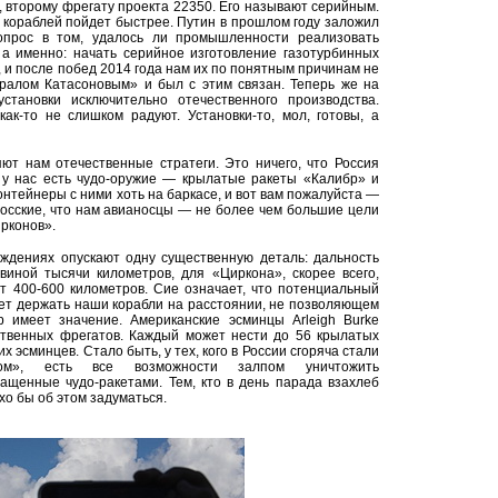
, второму фрегату проекта 22350. Его называют серийным.
х кораблей пойдет быстрее. Путин в прошлом году заложил
опрос в том, удалось ли промышленности реализовать
а именно: начать серийное изготовление газотурбинных
, и после побед 2014 года нам их по понятным причинам не
иралом Катасоновым» и был с этим связан. Теперь же на
тановки исключительно отечественного производства.
ак-то не слишком радуют. Установки-то, мол, готовы, а
яют нам отечественные стратеги. Это ничего, что Россия
ь у нас есть чудо-оружие — крылатые ракеты «Калибр» и
онтейнеры с ними хоть на баркасе, и вот вам пожалуйста —
осские, что нам авианосцы — не более чем большие цели
рконов».
уждениях опускают одну существенную деталь: дальность
виной тысячи километров, для «Циркона», скорее всего,
 400-600 километров. Сие означает, что потенциальный
ет держать наши корабли на расстоянии, не позволяющем
р имеет значение. Американские эсминцы Arleigh Burke
ственных фрегатов. Каждый может нести до 56 крылатых
х эсминцев. Стало быть, у тех, кого в России сгоряча стали
ком», есть все возможности залпом уничтожить
ащенные чудо-ракетами. Тем, кто в день парада взахлеб
о бы об этом задуматься.