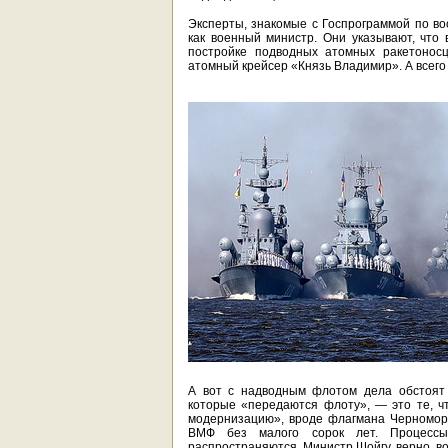
Эксперты, знакомые с Госпрограммой по во
как военный министр. Они указывают, чт
постройке подводных атомных ракетоносц
атомный крейсер «Князь Владимир». А всего
А вот с надводным флотом дела обстоят 
которые «передаются флоту», — это те, 
модернизацию», вроде флагмана Черноморс
ВМФ без малого сорок лет. Процессы
распространяются. Министр Шойгу, верно, в