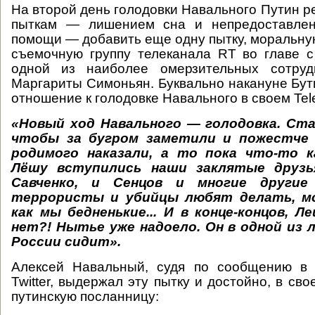
На второй день голодовки Навального Путин 
пыткам — лишением сна и непредоставлен
помощи — добавить еще одну пытку, моральную
съемочную группу телеканала RT во главе 
одной из наиболее омерзительных сотруд
Маргариты Симоньян. Буквально накануне Бут
отношение к голодовке Навального в своем Tel
«Новый ход Навального — голодовка. Стар
чтобы за бугром заметили и пожестче 
родимого наказали, а то пока что-то к
Лёшу вступились наши заклятые друзь
Савченко, и Сенцов и многие другие 
террористы и убийцы любят делать, м
как мы бедненькие... И в конце-концов, 
нет?! Нытье уже надоело. Он в одной из 
России сидит».
Алексей Навальный, судя по сообщению в 
Twitter, выдержал эту пытку и достойно, в сво
путинскую посланницу: