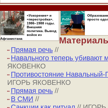
«Ускорение» и
Образован
«перестройка».
просто одо
1986–1988 годы.
Внешняя
политика. Вывод
войск из
Материалы
Афганистана
Прямая речь
//
Навального теперь убивают 
ЯКОВЕНКО
Противостояние Навальный-П
ИГОРЬ ЯКОВЕНКО
Прямая речь
//
В СМИ
//
Санкции как ритуал
// ИГОР