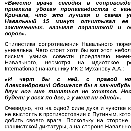
«
Вместо врача сегодня в сопровожде
приехала убогая пропагандистка с ка
Кричала, что это лучшая и самая у
Навальный 15 минут отчитывал ее
заключенных, называя паразиткой и о
воров».
Стилистика сопротивления Навального тюре
уникальна. Чего стоит хотя бы вот этот небо
письма узника совести (предлагаю имен
Навального, несмотря на идиотское р
International) начальнику ИК-2 Муханову А.А.:
«И черт бы с ней, с правой ног
Александрович! Обошелся бы я как-нибудь
двух ног мне лишаться не хочется. Не
будет: у всех по две, а у меня ни одной».
Очевидно, что на одной силе духа и чувстве
не выстоять в противостоянии с Путиным, кот
добить своего врага. Поскольку на сторон
фашистской диктатуры, а на стороне Навальн