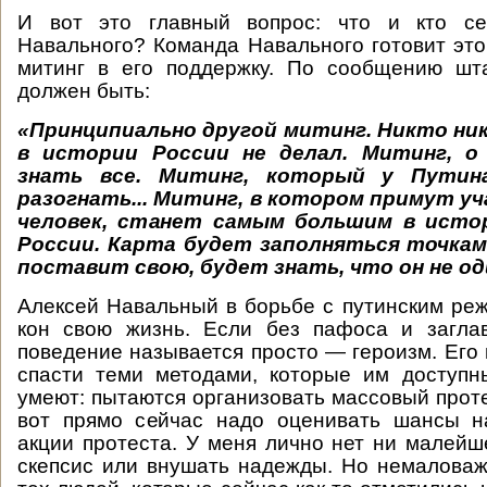
И вот это главный вопрос: что и кто се
Навального? Команда Навального готовит эт
митинг в его поддержку. По сообщению шта
должен быть:
«Принципиально другой митинг. Никто ни
в истории России не делал. Митинг, 
знать все. Митинг, который у Путин
разогнать... Митинг, в котором примут у
человек, станет самым большим в исто
России. Карта будет заполняться точкам
поставит свою, будет знать, что он не од
Алексей Навальный в борьбе с путинским ре
кон свою жизнь. Если без пафоса и заглав
поведение называется просто — героизм. Его 
спасти теми методами, которые им доступн
умеют: пытаются организовать массовый проте
вот прямо сейчас надо оценивать шансы н
акции протеста. У меня лично нет ни малейш
скепсис или внушать надежды. Но немалова