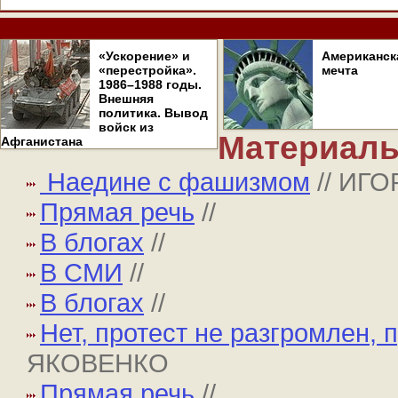
«Ускорение» и
Американск
«перестройка».
мечта
1986–1988 годы.
Внешняя
политика. Вывод
войск из
Материалы
Афганистана
Наедине с фашизмом
// ИГ
Прямая речь
//
В блогах
//
В СМИ
//
В блогах
//
Нет, протест не разгромлен, 
ЯКОВЕНКО
Прямая речь
//