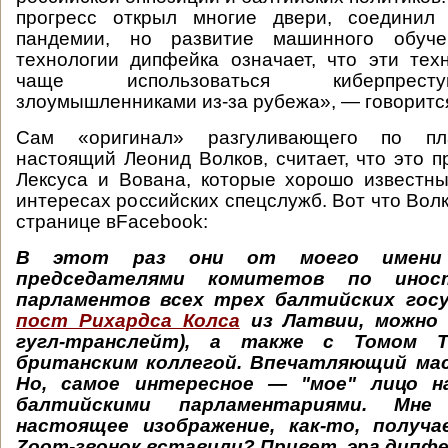
прогресс открыл многие двери, соединил
пандемии, но развитие машинного обуч
технологии дипфейка означает, что эти тех
чаще использоваться киберпрест
злоумышленниками из-за рубежа», — говоритс
Сам «оригинал» разгуливающего по пл
настоящий Леонид Волков, считает, что это п
Лексуса и Вована, которые хорошо известн
интересах российских спецслужб. Вот что Вол
странице вFacebook:
В этот раз они от моего имени 
председателями комитетов по инос
парламентов всех трех балтийских гос
пост Рихардса Колса
из Латвии, можно 
гугл-транслейт), а также с Томом Т
британским коллегой. Впечатляющий ма
Но, самое интересное — "мое" лицо н
балтийскими парламентариями. Мне
настоящее изображение, как-то, получа
Zoom-звонок вставили? Привет, эра дипфей