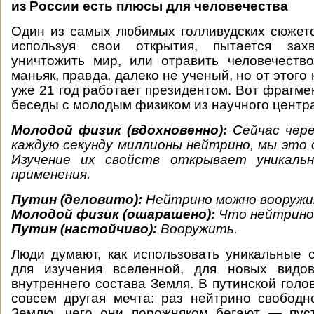
из России есть плюсы для человечества
Один из самых любимых голливудских сюжето
используя свои открытия, пытается зах
уничтожить мир, или отравить человечеств
маньяк, правда, далеко не ученый, но от этого
уже 21 год работает президентом. Вот фрагме
беседы с молодым физиком из научного центра
Молодой физик (вдохновенно):
Сейчас чер
каждую секунду миллионы нейтрино, мы это 
Изучение их свойств открывает уникальн
применения.
Путин (деловито):
Нейтрино можно вооруж
Молодой физик (ошарашено):
Что нейтрино
Путин (настойчиво):
Вооружить.
Люди думают, как использовать уникальные 
для изучения вселенной, для новых видов
внутреннего состава Земля. В путинской голо
совсем другая мечта: раз нейтрино свободн
Землю, чего они порожняком бегают — пус