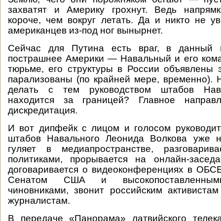
захватят и Америку грохнут. Ведь напрямк
короче, чем вокруг летать. Да и никто не ув
американцев из-под ног вынырнет.
Сейчас для Путина есть враг, в данный 
пострашнее Америки — Навальный и его ком
тюрьме, его структуры в России объявлены 
парализованы (по крайней мере, временно). 
делать с тем руководством штабов Нава
находится за границей? Главное напра
дискредитация.
И вот дипфейк с лицом и голосом руководи
штабов Навального Леонида Волкова уже н
гуляет в медиапространстве, разговарив
политиками, прорывается на онлайн-заседа
договаривается о видеоконференциях в ОБСЕ
Сенатом США и высокопоставленными
чиновниками, звонит российским активиста
журналистам.
В передаче «Панорама» латвийского телек