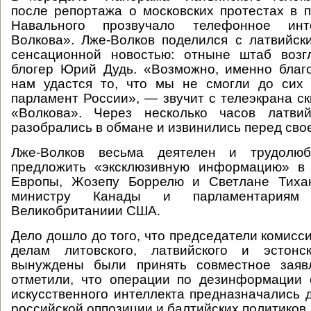
после репортажа о московских протестах в 
Навального прозвучало телефонное ин
Волкова». Лже-Волков поделился с латвийс
сенсационной новостью: отныне штаб возг
блогер Юрий Дудь. «Возможно, именно бла
нам удастся то, что мы не смогли до сих
парламент России», — звучит с телеэкрана ск
«Волкова». Через несколько часов латви
разобрались в обмане и извинились перед сво
Лже-Волков весьма деятелен и трудолюб
предложить «эксклюзивную информацию» в
Европы, Жозепу Боррелю и Светлане Тихан
министру Канады и парламентариям 
Великобританиии США.
Дело дошло до того, что председатели комисс
делам литовского, латвийского и эстонс
вынуждены были принять совместное заяв
отметили, что операции по дезинформации 
искусственного интеллекта предназначались 
российской оппозиции и балтийских политиков