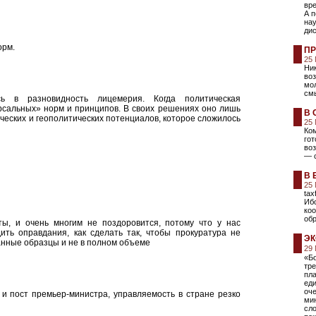
вре
А п
нау
ди
орм.
ПР
25
Ник
во
мол
смы
сь в разновидность лицемерия. Когда политическая
рсальных» норм и принципов. В своих решениях оно лишь
В 
еских и геополитических потенциалов, которое сложилось
25
Ком
го
воз
— 
В 
25
tax
Иб
коо
обр
ты, и очень многим не поздоровится, потому что у нас
ить оправдания, как сделать так, чтобы прокуратура не
ЭК
анные образцы и не в полном объеме
29
«Б
тр
пла
еди
оч
и пост премьер-министра, управляемость в стране резко
мин
сл