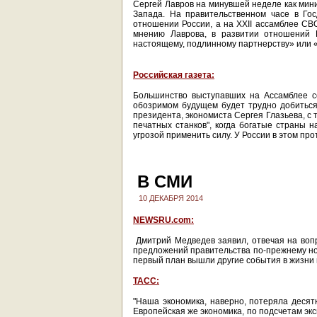
Сергей Лавров на минувшей неделе как мин
Запада. На правительственном часе в Го
отношении России, а на XXII ассамблее СВ
мнению Лаврова, в развитии отношений 
настоящему, подлинному партнерству» или 
Российская газета:
Большинство выступавших на Ассамблее со
обозримом будущем будет трудно добиться
президента, экономиста Сергея Глазьева, с 
печатных станков", когда богатые страны н
угрозой применить силу. У России в этом пр
В СМИ
10 ДЕКАБРЯ 2014
NEWSRU.com:
Дмитрий Медведев заявил, отвечая на вопр
предложений правительства по-прежнему нос
первый план вышли другие события в жизни 
ТАСС:
"Наша экономика, наверно, потеряла десятк
Европейская же экономика, по подсчетам эк