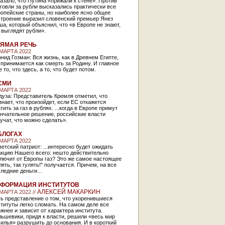
азало, что Путина «прижали к стене». Против
говли за рубли высказались практически все
опейские страны, но наиболее ясно общее
строение выразил словенский премьер Янез
а, который объяснил, что «в Европе не знают,
 выглядят рубли».
ЯМАЯ РЕЧЬ
 МАРТА 2022
нид Гозман: Вся жизнь, как в Древнем Египте,
принимается как смерть за Родину. И главное
е то, что здесь, а то, что будет потом.
СМИ
 МАРТА 2022
уза: Представитель Кремля отметил, что
знает, что произойдет, если ЕС откажется
тить за газ в рублях. ...когда в Европе примут
ончательное решение, российские власти
учат, что можно сделать».
БЛОГАХ
 МАРТА 2022
етский патриот: ...интересно будет ожидать
акцию Нашего всего: нешто действительно
лючит от Европы газ? Это же самое настоящее
лять, так гулять!" получается. Причем, на все
ледние деньги...
ФОРМАЦИЯ ИНСТИТУТОВ
АЛЕКСЕЙ МАКАРКИН
 МАРТА 2022 //
ь представление о том, что укоренившиеся
титуты легко сломать. На самом деле все
жнее и зависит от характера института.
ьшевики, придя к власти, решили «весь мир
илья» разрушить до основания. И в короткий