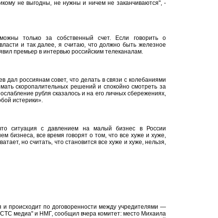
кому не выгодны, не нужны и ничем не заканчиваются", -
можны только за собственный счет. Если говорить о
власти и так далее, я считаю, что должно быть железное
аявил премьер в интервью российским телеканалам.
 дал россиянам совет, что делать в связи с колебаниями
имать скоропалительных решений и спокойно смотреть за
 ослабление рубля сказалось и на его личных сбережениях,
обой истерики».
что ситуация с давлением на малый бизнес в России
ем бизнеса, все время говорят о том, что все хуже и хуже,
атает, но считать, что становится все хуже и хуже, нельзя,
я и происходит по договоренности между учредителями —
 "СТС медиа" и НМГ, сообщил вчера комитет: место Михаила