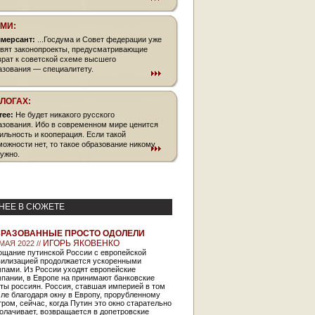
СМИ:
мерсант:
...Госдума и Совет федерации уже
овят законопроекты, предусматривающие
врат к советской схеме высшего
азования — специалитету.
БЛОГАХ:
free:
Не будет никакого русского
азования. Ибо в современном мире ценится
ильность и кооперация. Если такой
можности нет, то такое образование никому
нужно.
НЕЕ В СЮЖЕТЕ
РАЗОВАННЫЕ ПРОСТО ОДОЛЕЛИ
ИГОРЬ ЯКОВЕНКО
МАЯ 2022 //
ощание путинской России с европейской
вилизацией продолжается ускоренными
мпами. Из России уходят европейские
пании, в Европе на принимают банковские
ты россиян. Россия, ставшая империей в том
ле благодаря окну в Европу, прорубленному
ром, сейчас, когда Путин это окно старательно
олачивает, возвращается в допетровские