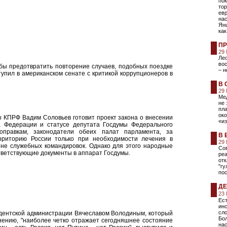
пок
тор
евр
на
Янш
как
ПР
29
Лео
вос
бы предотвратить повторение случаев, подобных поездке
– н
тупил в американском сенате с критикой коррупционеров в
В 
29
Мед
не 
пла
ок
ы КПРФ Вадим Соловьев готовит проект закона о внесении
«из
 Федерации и статусе депутата Госдумы Федерального
оправкам, законодатели обеих палат парламента, за
В 
ерриторию России только при необходимости лечения в
29
не служебных командировок. Однако для этого народные
Сов
тветствующие документы в аппарат Госдумы.
ре
отк
"гу
пос
ДЕ
23
Ест
инс
сло
идентской администрации Вячеславом Володиным, который
Бол
мнению, "наиболее четко отражает сегодняшнее состояние
нас