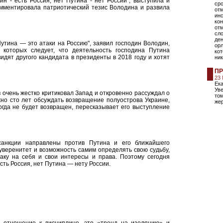
н - есть Россия, нет Путина - нет России", выступила и
сро
мментировала патриотический тезис Володина и развила
от
ин
кон
отм
сло
ден
утина — это атаки на Россию", заявил господин Володин,
орл
 которых следует, что деятельность господина Путина
ко
дят другого кандидата в президенты в 2018 году и хотят
ни
ПР
23
Ека
Ув
 очень жестко критиковал Запад и откровенно рассуждал о
том
жно сто лет обсуждать возвращение полуострова Украине,
жер
огда не будет возвращен, пересказывает его выступление
санкции направлены против Путина и его ближайшего
уверенитет и возможность самим определять свою судьбу,
аку на себя и свои интересы и права. Поэтому сегодня
сть Россия, нет Путина — нету России.