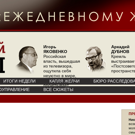
Игорь
Аркадий
ЯКОВЕНКО
ДУБНОВ
Российская
Кремль
власть, вышедшая
выстраивае
из телевизора,
«Постсовет
ощутила себя
пространств
неуютно в мире,
где телевизор
ИТОГИ НЕДЕЛИ
КАПЛЯ ЖЕЛЧИ
БЮРО РАССЛЕДОВ
проигрывает
ОУПРАВЛЕНИЕ
ВСЕ СЮЖЕТЫ
интернету
ПР
Ник
воз
мол
смы