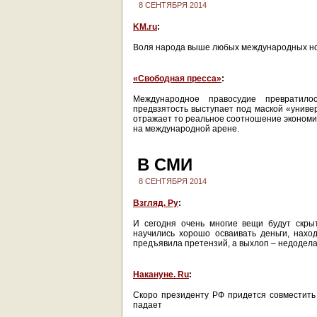
8 СЕНТЯБРЯ 2014
KM.ru
:
Воля народа выше любых международных н
«Свободная пресса»
:
Международное правосудие превратило
предвзятость выступает под маской «униве
отражает то реальное соотношение экономич
на международной арене.
В СМИ
8 СЕНТЯБРЯ 2014
Взгляд. Ру
:
И сегодня очень многие вещи будут скры
научились хорошо осваивать деньги, наход
предъявила претензий, а выхлоп – недодел
Накануне. Ru
:
Скоро президенту РФ придется совместить 
падает