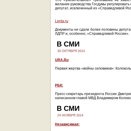
Это «унизительное» требование не имеет
желание руководства Госдумы регулировать 
депутат, исключенный из «Справедливой Рос
Lenta.ru
:
Документы не сдали более половины депутат
ЛДПР и, особенно, «Справедливой России».
В СМИ
30 ОКТЯБРЯ 2014
URA.Ru
:
Первая жертва «войны силовиков»: Колоколь
РБК:
Пресс-секретарь президента России Дмитрий
написанном главой МВД Владимиром Колокол
В СМИ
24 НОЯБРЯ 2014
Независимая: