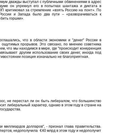
имум дважды выступал с публичными обвинениями в адрес
сдуме он упрекнул его в попытках шантажа и диктата в
ОП критиковал за стремление «взять Россию на понт». По
России и Запада было два пути – «разворачиваться к
«бить горшки».
глашались, что в области экономики и "денег" России в
 ощутимых прорывов. Это связано, по мнению советника
тем, что мы находимся в мире, где "происходит конкуренция
авязывают другим использование своих денег, иногда под
отивостоянии позиция изначально не благоприятная.
ос, не перестал ли он быть либералом, что большинство
ит либеральный характер, однако в этом году в стране на
государства.
и миллиардов долларов", - признал глава правительства.
спертов, недополучила €40 млрд в этом году и недополучит