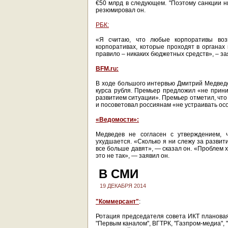
€50 млрд в следующем. "Поэтому санкции ни
резюмировал он.
РБК:
«Я считаю, что любые корпоративы воз
корпоративах, которые проходят в органах 
правило – никаких бюджетных средств», – з
BFM.ru:
В ходе большого интервью Дмитрий Медведев
курса рубля. Премьер предложил «не прин
развитием ситуации». Премьер отметил, что
и посоветовал россиянам «не устраивать ос
«Ведомости»:
Медведев не согласен с утверждением, 
ухудшается. «Сколько я ни слежу за развити
все больше давят», — сказал он. «Проблем хв
это не так», — заявил он.
В СМИ
19 ДЕКАБРЯ 2014
"Коммерсант"
:
Ротация председателя совета ИКТ планова
"Первым каналом", ВГТРК, "Газпром-медиа",