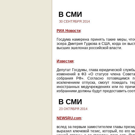
В СМИ
30 СЕНТЯБРЯ 2014
РИА Новости
:
Госдума намерена принять такие меры, что
эсера Дмитрия Гудкова в США, когда он выс
высших эшелонах российской власти.
Известия
:
Депутат Госдумы, глава юридической служб
изменений в ФЗ «О статусе члена Совета
собрания РФ». Согласно готовящимся п
исключением отпуска, смогут покидать т
иностранных медучреждениях или по причи
избранники должны будут предоставить соо
В СМИ
23 ОКТЯБРЯ 2014
NEWSRU.com
:
вслед за первым заместителем главы през
выразил ключевой тезис, который, по его 