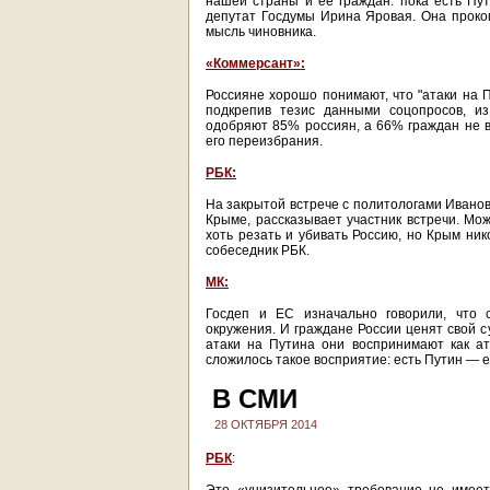
нашей страны и ее граждан: пока есть Пути
депутат Госдумы Ирина Яровая. Она проко
мысль чиновника.
«Коммерсант»:
Россияне хорошо понимают, что "атаки на П
подкрепив тезис данными соцопросов, из
одобряют 85% россиян, а 66% граждан не ви
его переизбрания.
РБК:
На закрытой встрече с политологами Иванов
Крыме, рассказывает участник встречи. Мо
хоть резать и убивать Россию, но Крым ник
собеседник РБК.
МК:
Госдеп и ЕС изначально говорили, что 
окружения. И граждане России ценят свой с
атаки на Путина они воспринимают как ат
сложилось такое восприятие: есть Путин — е
В СМИ
28 ОКТЯБРЯ 2014
РБК
: