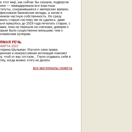
к этот мир, как сейчас бы сказали, подвергли
мене — ликвидировали все властные
ституты, сохранившиеся с имперских времен,
фисковали банковские вклады, а затем и
енили частную собственность. Но сразу
мать старую систему им не удалось: даже
ьги пришлось до 1919 года печатать старые, с
ами, пока не перешли на совзнаки, доверие к
торым было существенно меньшим, чем к
колаевским купюрам.
ЯМАЯ РЕЧЬ
 МАРТА 2022
терина Шульман: Изучите свои права.
еренная и неагрессивная интонация поможет
у, чтоб от вас отстали... Глупо отдавать себя в
тву, когда можно этого не делать
все материалы сюжета