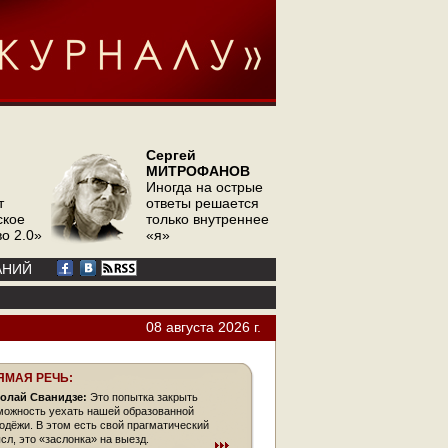
Сергей
МИТРОФАНОВ
Иногда на острые
т
ответы решается
ское
только внутреннее
о 2.0»
«я»
АНИЙ
08 августа 2026 г.
ЯМАЯ РЕЧЬ:
олай Сванидзе:
Это попытка закрыть
можность уехать нашей образованной
одёжи. В этом есть свой прагматический
сл, это «заслонка» на выезд.