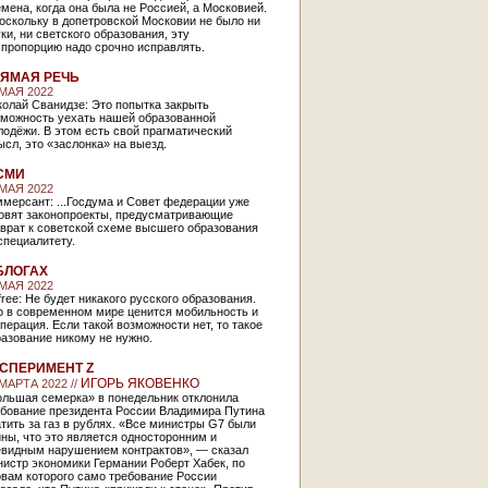
мена, когда она была не Россией, а Московией.
оскольку в допетровской Московии не было ни
ки, ни светского образования, эту
спропорцию надо срочно исправлять.
ЯМАЯ РЕЧЬ
 МАЯ 2022
олай Сванидзе: Это попытка закрыть
зможность уехать нашей образованной
одёжи. В этом есть свой прагматический
сл, это «заслонка» на выезд.
СМИ
 МАЯ 2022
мерсант: ...Госдума и Совет федерации уже
товят законопроекты, предусматривающие
врат к советской схеме высшего образования
специалитету.
БЛОГАХ
 МАЯ 2022
free: Не будет никакого русского образования.
о в современном мире ценится мобильность и
перация. Если такой возможности нет, то такое
азование никому не нужно.
СПЕРИМЕНТ Z
ИГОРЬ ЯКОВЕНКО
 МАРТА 2022 //
ольшая семерка» в понедельник отклонила
ебование президента России Владимира Путина
тить за газ в рублях. «Все министры G7 были
ны, что это является односторонним и
евидным нарушением контрактов», — сказал
истр экономики Германии Роберт Хабек, по
овам которого само требование России