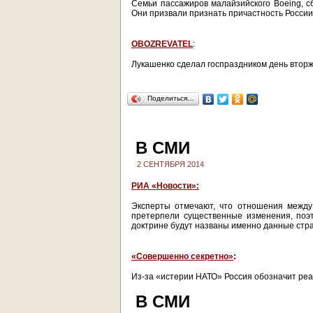
Семьи пассажиров малайзийского Boeing, с
Они призвали признать причастность России 
OBOZREVATEL
:
Лукашенко сделал госпраздником день вто
Поделиться…
В СМИ
2 СЕНТЯБРЯ 2014
РИА «Новости»:
Эксперты отмечают, что отношения между
претерпели существенные изменения, поэт
доктрине будут названы именно данные стр
«Совершенно секретно»
:
Из-за «истерии НАТО» Россия обозначит реа
В СМИ