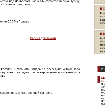
битого над Донбассом, написали открытое письмо Путину.
к крушению самолета...
В 
Ком
гот
воз
ржения СССР в Польшу
обр
В 
Версия для печати
tax
обр
моб
воз
не 
РА
 Россией и странами Запада за последние четыре года
ому никого не удивит, если вероятными противниками в
аны.
ОБ
25 
Пр
ци
те
льного противника в военной доктрине
ком
кар
чис
Пет
зак