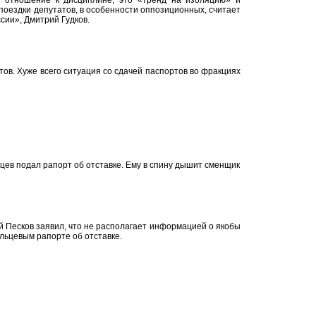
 отношение к дисциплине, это «тренд на изоляцию» и
поездки депутатов, в особенности оппозиционных, считает
сии», Дмитрий Гудков.
ов. Хуже всего ситуация со сдачей паспортов во фракциях
цев подал рапорт об отставке. Ему в спину дышит сменщик
 Песков заявил, что не располагает информацией о якобы
ьцевым рапорте об отставке.