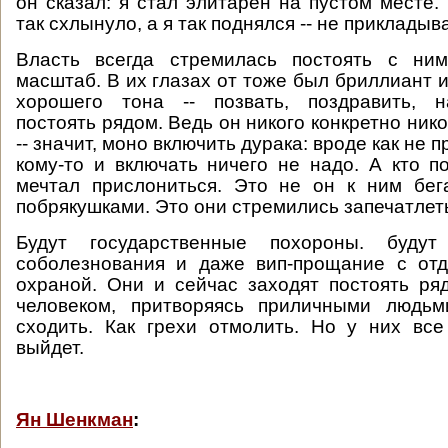
он сказал: я стал элитарен на пустом месте.
так схлынуло, а я так поднялся -- не прикладыв
Власть всегда стремилась постоять с ни
масштаб. В их глазах от тоже был бриллиант 
хорошего тона -- позвать, поздравить, н
постоять рядом. Ведь он никого конкретно нико
-- значит, моно включить дурака: вроде как не п
кому-то и включать ничего не надо. А кто п
мечтал прислониться. Это не он к ним бег
побрякушками. Это они стремились запечатлет
Будут государственные похороны. будут 
соболезнования и даже вип-прощание с от
охраной. Они и сейчас заходят постоять р
человеком, притворяясь приличными людьм
сходить. Как грехи отмолить. Но у них вс
выйдет.
Ян Шенкман
: