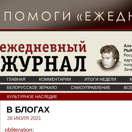
Але
РЫ
Рос
иду
поп
Зач
ГЛАВНАЯ
КОММЕНТАРИИ
ИТОГИ НЕДЕЛИ
БЕЛОРУССКОЕ ЗЕРКАЛО
САМОУПРАВЛЕНИЕ
ВС
КУЛЬТУРНОЕ НАСЛЕДИЕ
В БЛОГАХ
28 ИЮЛЯ 2021
obliteration
: