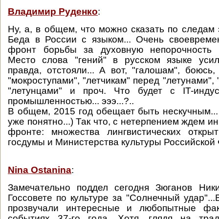
Владимир Руденко
:
Ну, а, в общем, что можно сказать по следам 
Беда в России с языком... Очень своеврем
фронт борьбы за духовную непорочность Ро
Место слова "гений" в русском языке усил
правда, отстояли... А вот, "галошам", боюсь
"мокроступами", "летчикам" перед "летунами",
"летунцами" и проч. Что будет с IT-индус
промышленностью... эээ...?..
В общем, 2015 год обещает быть нескучным...
уже понятно...) Так что, с нетерпением ждем и
фронте: множества лингвистических откры
госдумы и Министерства культуры Российской Ф
Nina Ostanina
:
Замечательно поддел сегодня Зюганов Ник
Госсовете по культуре за "Солнечный удар"..
прозвучали интересные и любопытные фак
событиях 37-го года. Хотя, глядя на тра