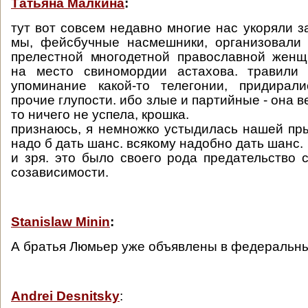
Татьяна Малкина
:
тут вот совсем недавно многие нас укоряли за
мы, фейсбучные насмешники, организовали 
прелестной многодетной православной женщ
на место свиномордии астахова. травили
упоминание какой-то телегонии, придирал
прочие глупости. ибо злые и партийные - она в
то ничего не успела, крошка.
признаюсь, я немножко устыдилась нашей пры
надо б дать шанс. всякому надобно дать шанс.
и зря. это было своего рода предательство 
созависимости.
Stanislaw Minin
:
А братья Люмьер уже объявлены в федеральн
Andrei Desnitsky
: