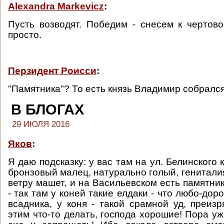
Alexandra Markevicz
:
Пусть возводят. Победим - снесем к чертов
просто.
Перзидент Роисси
:
"Памятника"? То есть князь Владимир собралс
В БЛОГАХ
29 ИЮЛЯ 2016
Яков
:
Я даю подсказку: у вас там на ул. Белинского 
бронзовый малец, натурально голый, генитали
ветру машет, и на Васильевском есть памятни
- так там у коней такие елдаки - что любо-доро
всадника, у коня - такой срамной уд, преиз
этим что-то делать, господа хорошие! Пора уж