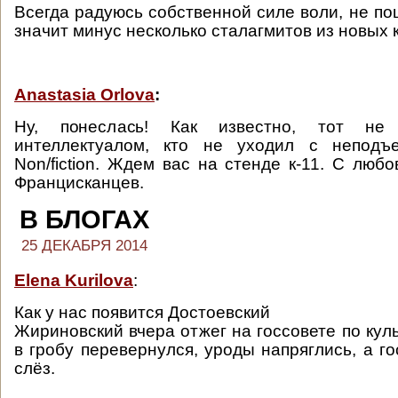
Всегда радуюсь собственной силе воли, не пош
значит минус несколько сталагмитов из новых 
Anastasia Orlova
:
Ну, понеслась! Как известно, тот н
интеллектуалом, кто не уходил с неподъ
Non/fiction. Ждем вас на стенде к-11. С люб
Францисканцев.
В БЛОГАХ
25 ДЕКАБРЯ 2014
Elena Kurilova
:
Как у нас появится Достоевский
Жириновский вчера отжег на госсовете по кул
в гробу перевернулся, уроды напряглись, а г
слёз.