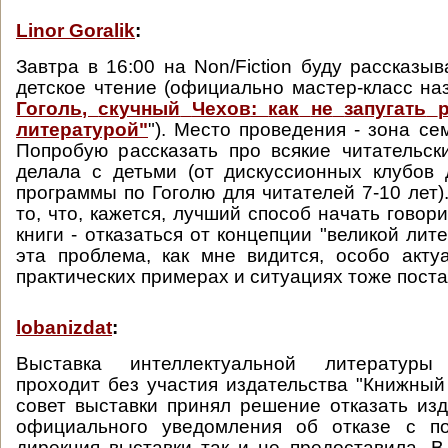
Linor Goralik
:
Завтра в 16:00 на Non/Fiction буду рассказыв
детское чтение (официально мастер-класс н
Гоголь
,
скучный
Чехов
:
как
не
запугать
литературой
"
"). Место проведения - зона се
Попробую рассказать про всякие читательск
делала с детьми (от дискуссионных клубов
программы по Гоголю для читателей 7-10 лет)
то, что, кажется, лучший способ начать говор
книги - отказаться от концепции "великой лит
эта проблема, как мне видится, особо актуа
практических примерах и ситуациях тоже поста
lobanizdat
:
Выставка интеллектуальной литературы "N
проходит без участия издательства "Книжный
совет выставки принял решение отказать изд
официального уведомления об отказе с п
дирекция выставки так и не предоставила. В