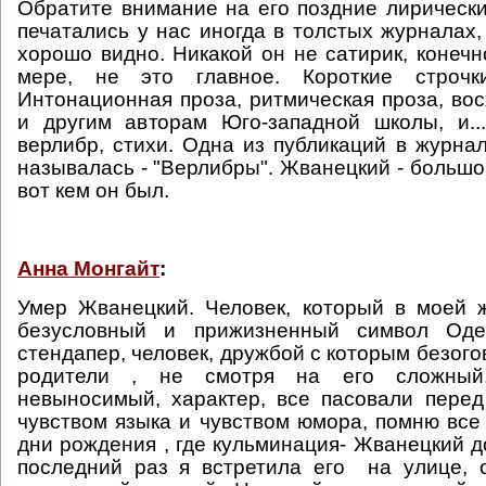
Обратите внимание на его поздние лирически
печатались у нас иногда в толстых журналах,
хорошо видно. Никакой он не сатирик, конечн
мере, не это главное. Короткие строчки
Интонационная проза, ритмическая проза, во
и другим авторам Юго-западной школы, и..
верлибр, стихи. Одна из публикаций в журнал
называлась - "Верлибры". Жванецкий - большо
вот кем он был.
Анна Монгайт
:
Умер Жванецкий. Человек, который в моей 
безусловный и прижизненный символ Оде
стендапер, человек, дружбой с которым безог
родители , не смотря на его сложный
невыносимый, характер, все пасовали пере
чувством языка и чувством юмора, помню все
дни рождения , где кульминация- Жванецкий д
последний раз я встретила его на улице, 