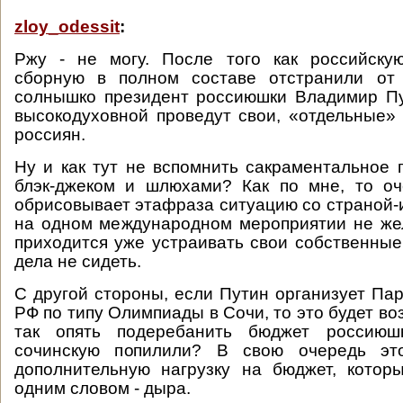
zloy_odessit
:
Ржу - не могу. После того как российску
сборную в полном составе отстранили от
солнышко президент россиюшки Владимир Пу
высокодуховной проведут свои, «отдельные»
россиян.
Ну и как тут не вспомнить сакраментальное п
блэк-джеком и шлюхами? Как по мне, то о
обрисовывает этафраза ситуацию со страной-и
на одном международном мероприятии не же
приходится уже устраивать свои собственные
дела не сидеть.
С другой стороны, если Путин организует Па
РФ по типу Олимпиады в Сочи, то это будет в
так опять подеребанить бюджет россиюшк
сочинскую попилили? В свою очередь эт
дополнительную нагрузку на бюджет, котор
одним словом - дыра.