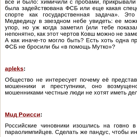
все и было: химичили с пробами, прикрывали 
была задействована ФСБ или еще какая спец
спорте как государственная задача». Эт
Медведицу в звездном небе увидеть: ее мож
упор, но уж когда заметил (или тебе показ
непонятно, как этот чертов Ковш можно не заме
А как иначе-то могло быть? Есть хоть одна п
ФСБ не бросили бы «в помощь Мутко»?
apleks
:
Общество не интересует почему её предста
мошенники и преступники, оно возмущен
мошенниками честные люди не хотят иметь дел
Мuд Роисси
:
Российские чиновники изошлись на говно в
параолимпийцев. Сделать же пандус, чтобы ин