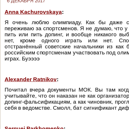
6 ДЕКАБРЯ 2017
Anna Kachurovskaya
:
Я очень люблю олимпиаду. Как бы даже с
переживаю за спортсменов. Я не думаю, что у
пить или пить допинг, и вообще никакого вы
нет, кроме одного играть или нет. Сп
отстранённый советские начальники из как 
российским спортсменам участвовать под оли
играх. Буээээ
Alexander Ratnikov
:
Почитал вчера документы МОК. Вы там когд
учитывайте, что он наказан не как организато
допинг-фальсификациям, а как чиновник, прог
себя в ведомстве. Смолл, бат сигнификант ди
Serguei Parkhomenko
: