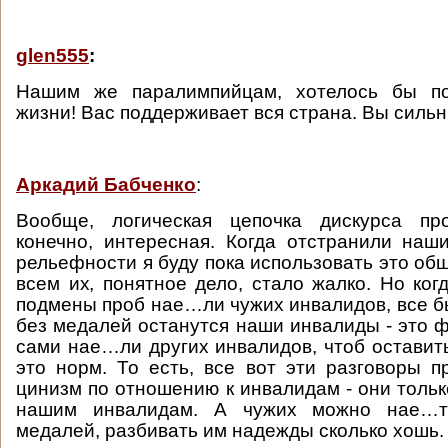
glen555
:
Нашим же паралимпийцам, хотелось бы по
жизни! Вас поддерживает вся страна. Вы силь
Аркадий Бабченко
:
Вообще, логическая цепочка дискурса пр
конечно, интересная. Когда отстранили наш
рельефности я буду пока использовать это об
всем их, понятное дело, стало жалко. Но ко
подмены проб нае…ли чужих инвалидов, все бы
без медалей останутся наши инвалиды - это ф
сами нае…ли других инвалидов, чтоб оставить
это норм. То есть, все вот эти разговоры п
цинизм по отношению к инвалидам - они тольк
нашим инвалидам. А чужих можно нае…ть
медалей, разбивать им надежды сколько хошь.