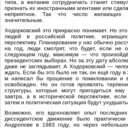
типа, а желание сотрудничать станет стиму
признать их иностранными агентами или сдела
неприятное. Так что число желающих 
значительным.
Ходорковский это прекрасно понимает. Но это
людей в российской политике, играющи
перспективу. Планирование у нас обычно расс
на год, люди смотрят, что будет, если не 
следующем году, максимум — что произойдё
президентских выборах. Но за эту дату абсол
даже не заглядывает. А Ходорковский — челов
ждать. Если бы это было не так, он ещё году в 
м написал бы прошение о помиловании и 
освобожден. Но он готов проявлять терпен
структуры, которые могут пригодиться ему
завтра, а в исторической перспективе, если
затем и политическая ситуация будут ухудшать
Возможно, его вдохновляет опыт последних
диссидентское движение было практически
Андропове в 1983 году, но через небольшо