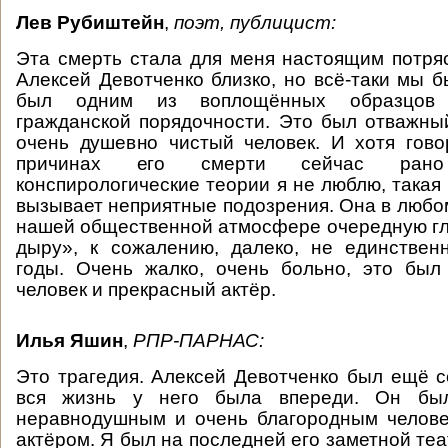
Лев Рубиштейн
,
поэт, публицист:
Эта смерть стала для меня настоящим потря
Алексей Девотченко близко, но всё-таки мы б
был одним из воплощённых образцов 
гражданской порядочности. Это был отважны
очень душевно чистый человек. И хотя гов
причинах его смерти сейчас ран
конспирологические теории я не люблю, такая
вызывает неприятные подозрения. Она в любом
нашей общественной атмосфере очередную г
дыру», к сожалению, далеко, не единствен
годы. Очень жалко, очень больно, это был
человек и прекрасный актёр.
Илья Яшин
,
РПР-ПАРНАС:
Это трагедия. Алексей Девотченко был ещё 
вся жизнь у него была впереди. Он был
неравнодушным и очень благородным челове
актёром. Я был на последней его заметной те