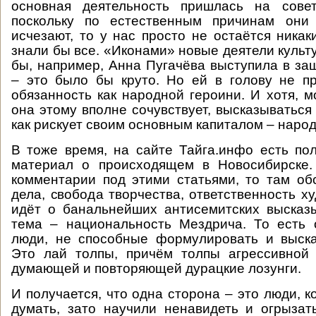
основная деятельность пришлась на сове
поскольку по естественным причинам они
исчезают, то у нас просто не остаётся никак
знали бы все. «Иконами» новые деятели культ
бы, например, Анна Пугачёва выступила в за
– это было бы круто. Но ей в голову не п
обязанность как народной героини. И хотя, м
она этому вполне сочувствует, высказываться 
как рискует своим основным капиталом – наро
В тоже время, на сайте Тайга.инфо есть п
материал о происходящем в Новосибирске.
комментарии под этими статьями, то там об
дела, свобода творчества, ответственность х
идёт о банальнейших антисемитских высказ
тема – национальность Мездрича. То есть 
люди, не способные формулировать и выска
Это лай толпы, причём толпы агрессивной 
думающей и повторяющей дурацкие лозунги.
И получается, что одна сторона – это люди, 
думать, зато научили ненавидеть и огрызат