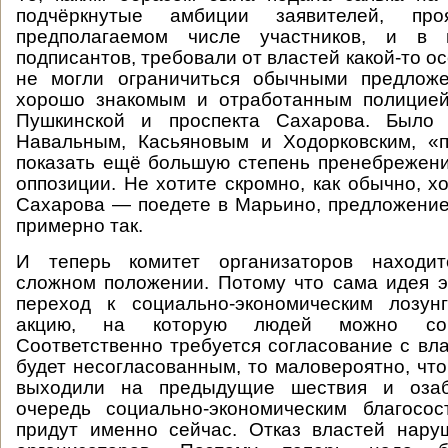
подчёркнутые амбиции заявителей, пр
предполагаемом числе участников, и в 
подписантов, требовали от властей какой-то о
не могли ограничиться обычными предлож
хорошо знакомым и отработанным полицие
Пушкинской и проспекта Сахарова. Было 
Навальным, Касьяновым и Ходорковским, «п
показать ещё большую степень пренебрежен
оппозиции. Не хотите скромно, как обычно, х
Сахарова — поедете в Марьино, предложение
примерно так.
И теперь комитет организаторов находит
сложном положении. Потому что сама идея э
переход к социально-экономическим лозунг
акцию, на которую людей можно соб
Соответственно требуется согласование с вл
будет несогласованным, то маловероятно, что
выходили на предыдущие шествия и оза
очередь социально-экономическим благосос
придут именно сейчас. Отказ властей нару