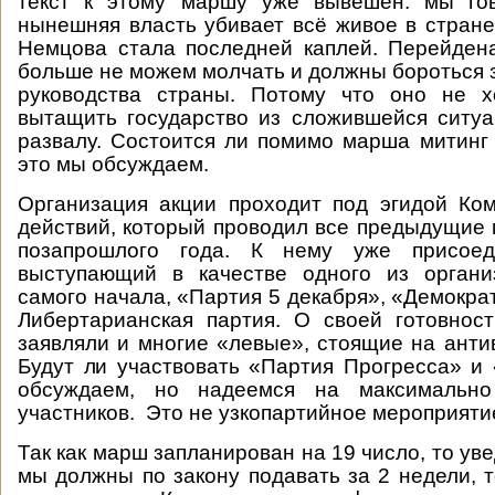
текст к этому маршу уже вывешен: мы го
нынешняя власть убивает всё живое в стране
Немцова стала последней каплей. Перейден
больше не можем молчать и должны бороться 
руководства страны. Потому что оно не 
вытащить государство из сложившейся ситуа
развалу. Состоится ли помимо марша митинг 
это мы обсуждаем.
Организация акции проходит под эгидой Ко
действий, который проводил все предыдущие
позапрошлого года. К нему уже присое
выступающий в качестве одного из орган
самого начала, «Партия 5 декабря», «Демокра
Либертарианская партия. О своей готовнос
заявляли и многие «левые», стоящие на анти
Будут ли участвовать «Партия Прогресса» и
обсуждаем, но надеемся на максимально
участников. Это не узкопартийное мероприяти
Так как марш запланирован на 19 число, то у
мы должны по закону подавать за 2 недели, т