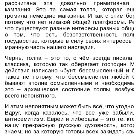
рассчитана эта довольно примитивная 
кампания. Это та самая толпа, которая е
громила немецкие магазины. И как с этим бор
потому что нет никакой общей платформы. Ре
что существуют разные интересы разных обще
о том, что есть безответственность пол
государстве, которые в силу своих интересов
мрачную часть нашего наследия.
Чернь, толпа – это то, о чём всегда писала
классика, которую так оберегает господин 
действия написано «бунт, бессмысленный и
таков не потому, что бессмысленен любой 
бывают вполне осмысленными и необходимы
это – архаическое состояние толпы, возбу
всего непонятного.
И этим непонятным может быть всё, что угодно
Вдруг, когда казалось, что все уже забыли
антисемитизм. Евреи и либералы – это те, кт
нашу прекрасную русскую духовность, кот
знаем, но за которую готовы всех закидать с