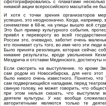
сфотографировались с плакатами несколько
никакой акции всероссийского масштаба не бы
И хотя с точки зрения организаторов ме
успешно, это неоднозначно. Когда, например,
синематеки в 68-м, на улицы вышло всё студ
Это был пример культурного события, протес
привёл к перевороту во всей государствен
России это, очевидно, заботит очень маленьк
кто понимает суть того, во имя чего эти люди
Было принята резолюция, которая сейчас соб
никакие результаты, вроде увольнения Кех
Мездрича и отставки Мединского, достигнуты н
Если смотреть на выступление, то кроме Зв
сам родом из Новосибирска, для него этот 
было никого очень известного. Понятно, что 
сам подвергающийся нападкам, перед театром
свиную голову, не может говорить, что общес
при этом нельзя сказать, что выступили 
деятели культуры. У нас вообще сложилась
авторитетными являются только те деяте