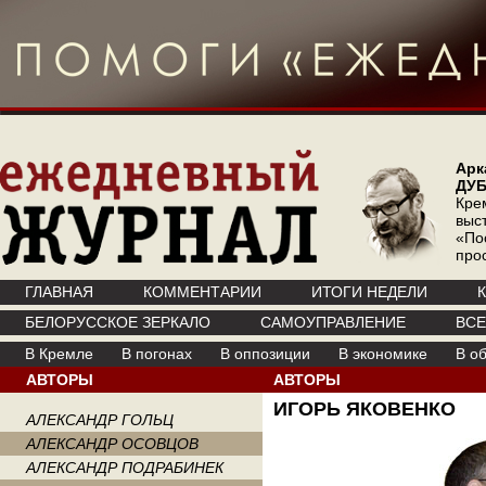
Арк
ДУ
Кре
выс
«По
про
ГЛАВНАЯ
КОММЕНТАРИИ
ИТОГИ НЕДЕЛИ
БЕЛОРУССКОЕ ЗЕРКАЛО
САМОУПРАВЛЕНИЕ
ВС
В Кремле
В погонах
В оппозиции
В экономике
В о
АВТОРЫ
АВТОРЫ
ИГОРЬ ЯКОВЕНКО
АЛЕКСАНДР ГОЛЬЦ
АЛЕКСАНДР ОСОВЦОВ
АЛЕКСАНДР ПОДРАБИНЕК