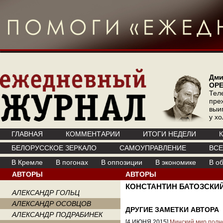
Дми
ОР
Тел
пре
выи
у х
ГЛАВНАЯ
КОММЕНТАРИИ
ИТОГИ НЕДЕЛИ
БЕЛОРУССКОЕ ЗЕРКАЛО
САМОУПРАВЛЕНИЕ
ВС
В Кремле
В погонах
В оппозиции
В экономике
В о
АВТОРЫ
АВТОРЫ
КОНСТАНТИН БАТОЗСКИ
АЛЕКСАНДР ГОЛЬЦ
АЛЕКСАНДР ОСОВЦОВ
ДРУГИЕ ЗАМЕТКИ АВТОРА
АЛЕКСАНДР ПОДРАБИНЕК
[4 ИЮНЯ 2015]
Минский мир полн