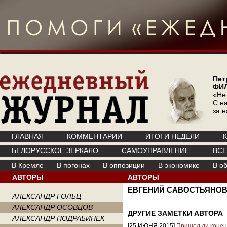
Пет
ФИ
«Не
С на
за 
ГЛАВНАЯ
КОММЕНТАРИИ
ИТОГИ НЕДЕЛИ
БЕЛОРУССКОЕ ЗЕРКАЛО
САМОУПРАВЛЕНИЕ
ВС
В Кремле
В погонах
В оппозиции
В экономике
В о
АВТОРЫ
АВТОРЫ
ЕВГЕНИЙ САВОСТЬЯНО
АЛЕКСАНДР ГОЛЬЦ
АЛЕКСАНДР ОСОВЦОВ
ДРУГИЕ ЗАМЕТКИ АВТОРА
АЛЕКСАНДР ПОДРАБИНЕК
[25 ИЮНЯ 2015]
Пришел ли конец