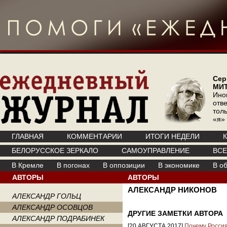
Сер
МИ
Ино
отв
тол
«я»
ГЛАВНАЯ
КОММЕНТАРИИ
ИТОГИ НЕДЕЛИ
БЕЛОРУССКОЕ ЗЕРКАЛО
САМОУПРАВЛЕНИЕ
ВС
В Кремле
В погонах
В оппозиции
В экономике
В о
АВТОРЫ
АВТОРЫ
АЛЕКСАНДР НИКОНОВ
АЛЕКСАНДР ГОЛЬЦ
АЛЕКСАНДР ОСОВЦОВ
ДРУГИЕ ЗАМЕТКИ АВТОРА
АЛЕКСАНДР ПОДРАБИНЕК
[20 АВГУСТА 2017]
Почему Россия