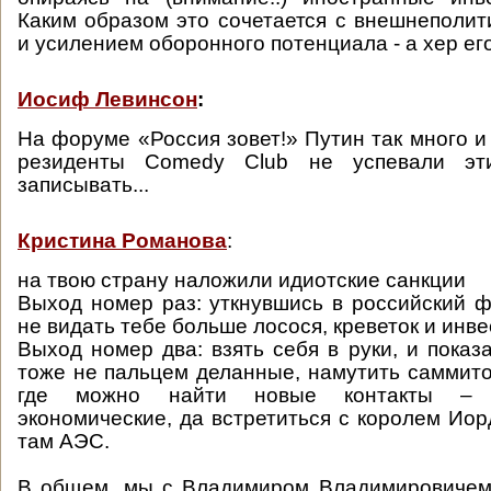
Каким образом это сочетается с внешнеполит
и усилением оборонного потенциала - а хер его
Иосиф Левинсон
:
На форуме «Россия зовет!» Путин так много и
резиденты Comedy Club не успевали э
записывать...
Кристина Романова
:
на твою страну наложили идиотские санкции
Выход номер раз: уткнувшись в российский фл
не видать тебе больше лосося, креветок и инве
Выход номер два: взять себя в руки, и показ
тоже не пальцем деланные, намутить саммито
где можно найти новые контакты – 
экономические, да встретиться с королем Иор
там АЭС.
В общем, мы с Владимиром Владимировичем