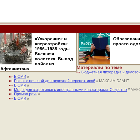
«Ускорение» и
Образован
«перестройка».
просто одо
1986–1988 годы.
Внешняя
политика. Вывод
войск из
Материалы по теме
Афганистана
Бюджетная лихорадка и делово
В СМИ
//
Рынок с неясной долгосрочной перспективой
// МАКСИМ БЛАНТ
В СМИ
//
Медведев встретился с иностранными инвесторами. Секретно
// МА
Прямая речь
//
В СМИ
//