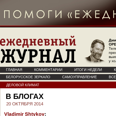
Дми
ОР
Тел
пре
выи
у х
ГЛАВНАЯ
КОММЕНТАРИИ
ИТОГИ НЕДЕЛИ
БЕЛОРУССКОЕ ЗЕРКАЛО
САМОУПРАВЛЕНИЕ
ВС
ДЕЛОВОЙ КЛИМАТ
В БЛОГАХ
20 ОКТЯБРЯ 2014
Vladimir Shtykov
: