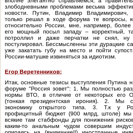
вполне элегантно справляемся, а правител
злободневными проблемами весьма эффектив
новости. Путин, Владимир Владимирович, 
только решал в ходе форума те вопросы, к
относительно России, мне, например, более
его мощный посыл западу – корректный, та
потроллил и даже перчатки не снял, ну 
постулировал. Бессмысленны эти дурацкие са
уже закатать губу на место и пойти супос
России-матушке извиняться за идиотизм.
Егор Веретенников:
Итак, основные тезисы выступления Путина 
форуме "Россия зовет": 1. Мы полностью ра
нормы ВТО, в отличие от некоторых его О
(тонкая президентская ирония). 2. Мы 
экономику открытого типа. 3. Т.к у Р
профицитный бюджет (900 млрд, штоле) мы
всякие там стабфонды для понижения риско
каким-то анальным чудом совершим индус
опираясь на (внимание!!) иностранные инв