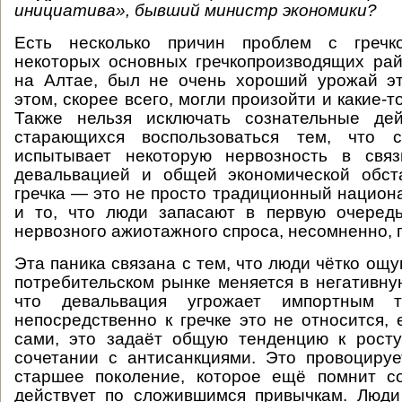
инициатива», бывший министр экономики?
Есть несколько причин проблем с гречко
некоторых основных гречкопроизводящих рай
на Алтае, был не очень хороший урожай эт
этом, скорее всего, могли произойти и какие-то
Также нельзя исключать сознательные дей
старающихся воспользоваться тем, что с
испытывает некоторую нервозность в свя
девальвацией и общей экономической обста
гречка — это не просто традиционный национа
и то, что люди запасают в первую очередь
нервозного ажиотажного спроса, несомненно, п
Эта паника связана с тем, что люди чётко ощ
потребительском рынке меняется в негативну
что девальвация угрожает импортным 
непосредственно к гречке это не относится,
сами, это задаёт общую тенденцию к росту
сочетании с антисанкциями. Это провоцируе
старшее поколение, которое ещё помнит со
действует по сложившимся привычкам. Люди