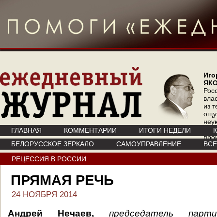
Иго
ЯК
Рос
вла
из т
ощу
неу
где 
ГЛАВНАЯ
КОММЕНТАРИИ
ИТОГИ НЕДЕЛИ
про
БЕЛОРУССКОЕ ЗЕРКАЛО
САМОУПРАВЛЕНИЕ
ВС
инт
РЕЦЕССИЯ В РОССИИ
ПРЯМАЯ РЕЧЬ
24 НОЯБРЯ 2014
Андрей Нечаев,
председатель парти