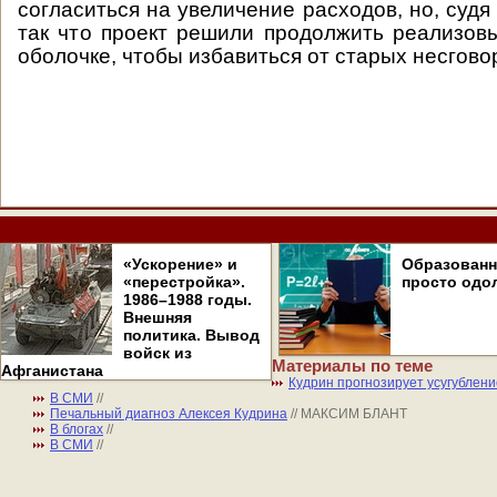
согласиться на увеличение расходов, но, судя 
так что проект решили продолжить реализов
оболочке, чтобы избавиться от старых несгово
«Ускорение» и
Образован
«перестройка».
просто одо
1986–1988 годы.
Внешняя
политика. Вывод
войск из
Материалы по теме
Афганистана
Кудрин прогнозирует усугублени
В СМИ
//
Печальный диагноз Алексея Кудрина
// МАКСИМ БЛАНТ
В блогах
//
В СМИ
//