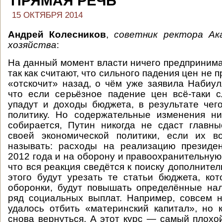
ПРЯМАЯ РЕЧЬ
15 ОКТЯБРЯ 2014
Андрей Колесников
,
советник ректора Ак
хозяйства
:
На данный момент власти ничего предпринима
так как считают, что сильного падения цен не 
«отскочит» назад, о чём уже заявила Набиул
что если серьёзное падение цен всё-таки с
упадут и доходы бюджета, в результате чег
политику. Но содержательные изменения ни
собирается, Путин никогда не сдаст главн
своей экономической политики, если их 
называть: расходы на реализацию президен
2012 года и на оборону и правоохранительную
что вся реакция сведётся к поиску дополните
этого будут урезать те статьи бюджета, ко
оборонки, будут повышать определённые нал
ряд социальных выплат. Например, совсем 
удалось отбить «материнский капитал», но 
снова вернуться. А этот курс — самый плохо