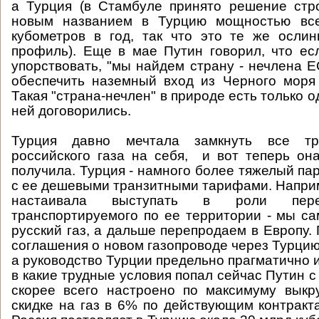
а Турция (в Стамбуле принято решение стр
новым названием в Турцию мощностью вс
кубометров в год, так что это те же осли
профиль). Еще в мае Путин говорил, что ес
упорствовать, "мы найдем страну - нечлена Е
обеспечить наземный вход из Черного моря
Такая "страна-нечлен" в природе есть только од
ней договорились.
Турция давно мечтала замкнуть все тр
российского газа на себя, и вот теперь он
получила. Турция - намного более тяжелый па
с ее дешевыми транзитными тарифами. Наприм
настаивала выступать в роли переп
транспортируемого по ее территории - мы са
русский газ, а дальше перепродаем в Европу.
соглашения о новом газопроводе через Турцию
а руководство Турции предельно прагматично 
в какие трудные условия попал сейчас Путин 
скорее всего настроено по максимуму выкр
скидке на газ в 6% по действующим контракт