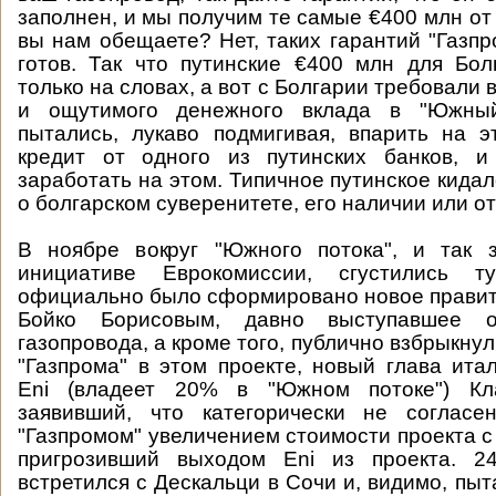
заполнен, и мы получим те самые €400 млн от
вы нам обещаете? Нет, таких гарантий "Газпр
готов. Так что путинские €400 млн для Бо
только на словах, а вот с Болгарии требовали 
и ощутимого денежного вклада в "Южны
пытались, лукаво подмигивая, впарить на 
кредит от одного из путинских банков, 
заработать на этом. Типичное путинское кидал
о болгарском суверенитете, его наличии или от
В ноябре вокруг "Южного потока", и так 
инициативе Еврокомиссии, сгустились т
официально было сформировано новое правите
Бойко Борисовым, давно выступавшее о
газопровода, а кроме того, публично взбрыкну
"Газпрома" в этом проекте, новый глава ита
Eni (владеет 20% в "Южном потоке") Кла
заявивший, что категорически не соглас
"Газпромом" увеличением стоимости проекта с 
пригрозивший выходом Eni из проекта. 2
встретился с Дескальци в Сочи и, видимо, пыт