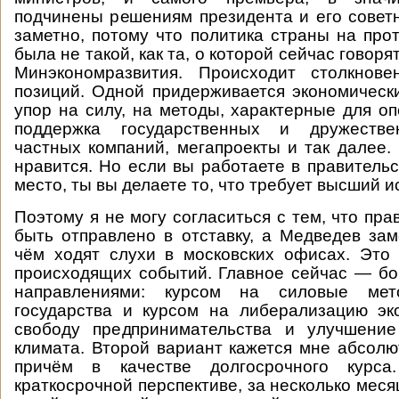
подчинены решениям президента и его советн
заметно, потому что политика страны на про
была не такой, как та, о которой сейчас говор
Минэкономразвития. Происходит столкнов
позиций. Одной придерживается экономическ
упор на силу, на методы, характерные для оп
поддержка государственных и дружестве
частных компаний, мегапроекты и так далее.
нравится. Но если вы работаете в правительс
место, ты вы делаете то, что требует высший и
Поэтому я не могу согласиться с тем, что пр
быть отправлено в отставку, а Медведев за
чём ходят слухи в московских офисах. Это
происходящих событий. Главное сейчас — б
направлениями: курсом на силовые ме
государства и курсом на либерализацию эк
свободу предпринимательства и улучшение
климата. Второй вариант кажется мне абсол
причём в качестве долгосрочного курс
краткосрочной перспективе, за несколько меся