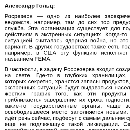
Александр Гольц:
Росрезерв — одно из наиболее засекрече
ведомств, например, там до сих пор преду
служба. Эта организация существует для по
действиям в экстренных ситуациях. Когда-то
ситуацией считалась ядерная война, но эт
вариант. В других государствах также есть п
например, в США эту функцию исполняет 
названием FEMA.
В частности, в задачу Росрезерва входит созд
на свете. Где-то в глубоких хранилищах,
которых секретно, хранятся запасы продуктов
экстренных ситуаций будут выдаваться насе
жёстких график того, как эти продукты 
приближается завершение их срока годности
какие-то государственные органы, чаще 
освободившееся место заполняется новыми. 
идёт речь сейчас, подберут с самым дальним с
еще не подлежащую такой ликвидации. Се