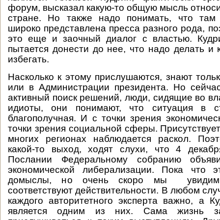
форум, высказал какую-то общую мысль относи
стране. Но также надо понимать, что там
широко представлена пресса разного рода, по
это еще и заочный диалог с властью. Кудр
пытается донести до нее, что надо делать и 
избегать.
Насколько к этому прислушаются, знают тольк
или в Администрации президента. Но сейча
активный поиск решений, люди, сидящие во вл
идиоты, они понимают, что ситуация в с
благополучная. И с точки зрения экономическ
точки зрения социальной сферы. Присутствует
многих регионах наблюдается раскол. Поэ
какой-то выход, ходят слухи, что 4 декаб
Послании Федеральному собранию объяв
экономической либерализации. Пока что э
домыслы, но очень скоро мы увидим,
соответствуют действительности. В любом слу
каждого авторитетного эксперта важно, а Ку
является одним из них. Сама жизнь за