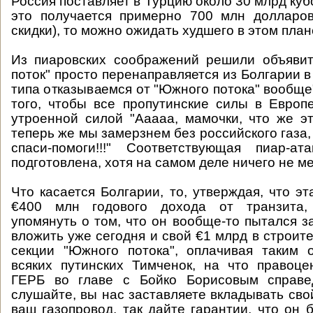
Россия поставляет в Турцию около 30 млрд кубо
это получается примерно 700 млн долларов
скидки), то можно ожидать худшего в этом план
Из пиаровских соображений решили объяви
поток" просто перенаправляется из Болгарии в
типа отказываемся от "Южного потока" вообще
того, чтобы все пропутинские силы в Европ
утроенной силой "Ааааа, мамочки, что же эт
теперь же мы замерзнем без российского газа
спаси-помоги!!!" Соответствующая пиар-ат
подготовлена, хотя на самом деле ничего не ме
Что касается Болгарии, то, утверждая, что э
€400 млн годового дохода от транзита,
упомянуть о том, что он вообще-то пытался з
вложить уже сегодня и свой €1 млрд в строит
секции "Южного потока", оплачивая таким 
всяких путинских Тимченок, на что правоце
ГЕРБ во главе с Бойко Борисовым справе
слушайте, вы нас заставляете вкладывать сво
ваш газопровод, так дайте гарантии, что он 