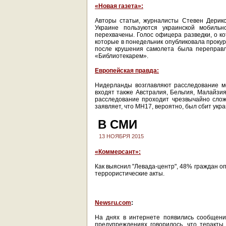
«Новая газета»:
Авторы статьи, журналисты Стевен Дерик
Украине пользуются украинской мобиль
перехвачены. Голос офицера разведки, о ко
которые в понедельник опубликовала прокура
после крушения самолета была переправл
«Библиотекарем».
Европейская правда:
Нидерланды возглавляют расследование ме
входят также Австралия, Бельгия, Малайзи
расследование проходит чрезвычайно сложн
заявляет, что MH17, вероятно, был сбит укр
В СМИ
13 НОЯБРЯ 2015
«Коммерсант»:
Как выяснил "Левада-центр", 48% граждан о
террористические акты.
Newsru.com
:
На днях в интернете появились сообщени
предупреждениях говорилось, что теракты