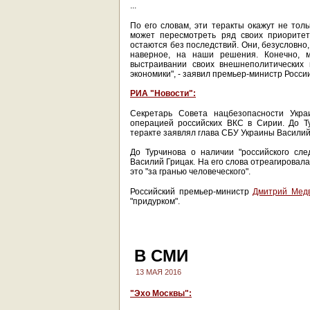
...
По его словам, эти теракты окажут не тол
может пересмотреть ряд своих приоритет
остаются без последствий. Они, безусловно,
наверное, на наши решения. Конечно, 
выстраивании своих внешнеполитических
экономики", - заявил премьер-министр России
РИА "Новости":
Секретарь Совета нацбезопасности Укр
операцией российских ВКС в Сирии. До Ту
теракте заявлял глава СБУ Украины Василий
До Турчинова о наличии "российского сл
Василий Грицак. На его слова отреагирова
это "за гранью человеческого".
Российский премьер-министр
Дмитрий Мед
"придурком".
В СМИ
13 МАЯ 2016
"Эхо Москвы":