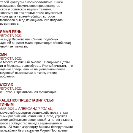
телей культуры в космополитизме. В ней
верждалось безусловное превосходство
ской и советской науки и техники.
новременно эта статья стала спусковым
чком дела «врачей-убийц», которое
аменовало выход из социального подвала
тисемитизма.
ЯМАЯ РЕЧЬ
 АВГУСТА 2021
ександр Верховский: Сейчас подобных
адений в целом мало, происходит общий спад
евой» активности.
СМИ
 АВГУСТА 2021
о Москвы": Иченый-биолог... Владимир Цетлин
ит в Москве... в автобусе... Ученый считает, что
падение совершено на национальной почве.
падавший выкрикивал антисемитские
орбления.
БЛОГАХ
 АВГУСТА 2021
кс Зотов: Стремительная фашизация
КАШЕНКО ПРЕДСТАВИЛ СЕБЯ
УТИНЫМ
АЛЕКСАНДР ГОЛЬЦ
МАЯ 2021 //
орусский узурпатор решил действовать, как
вный российский начальник. Нагло, угрожая
жием добиваться своих целей, а потом ставить
ровое сообщество перед свершившимся
ктом. 23 мая в аэропорту Минска белорусскими
ецслужбами был захвачен Роман Протасевич,