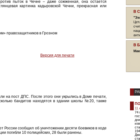
ротив пыток в Чечне – даже сожженная, она остается
глянцевая картинка кадыровской Чечни, прекрасная или
В 
"Эх
Цет
счи
нац
ом» правозащитников в Грозном
ант
В 
Мак
Версия для печати
РА
али на пост ДПС. После этого они укрылись в Доме печати,
сколько бандитов находятся в здании школы №20, также
ПО
11 
74 
го
дни
изв
ста
т России сообщил об уничтожении десяти боевиков в ходе
194
ции погибли 10 полицейских, 28 были ранены.
Дм
ст