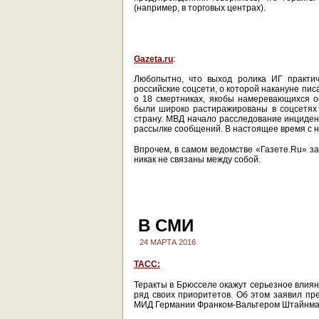
(например, в торговых центрах).
Gazeta.ru
:
Любопытно, что выход ролика ИГ практи
российские соцсети, о которой накануне пи
о 18 смертниках, якобы намеревающихся о
были широко растиражированы в соцсетях 
страну. МВД начало расследование инцидент
рассылке сообщений. В настоящее время с н
Впрочем, в самом ведомстве «Газете.Ru» з
никак не связаны между собой.
В СМИ
24 МАРТА 2016
ТАСС:
Теракты в Брюсселе окажут серьезное влиян
ряд своих приоритетов. Об этом заявил пр
МИД Германии Франком-Вальтером Штайнма