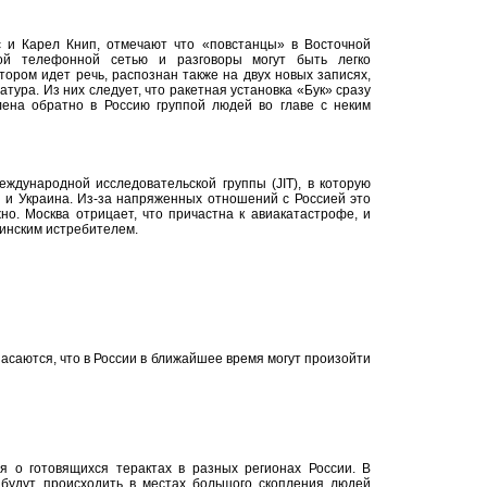
с и Карел Книп, отмечают что «повстанцы» в Восточной
ной телефонной сетью и разговоры могут быть легко
тором идет речь, распознан также на двух новых записях,
тура. Из них следует, что ракетная установка «Бук» сразу
ена обратно в Россию группой людей во главе с неким
ждународной исследовательской группы (JIT), в которую
я и Украина. Из-за напряженных отношений с Россией это
о. Москва отрицает, что причастна к авиакатастрофе, и
аинским истребителем.
пасаются, что в России в ближайшее время могут произойти
я о готовящихся терактах в разных регионах России. В
 будут происходить в местах большого скопления людей