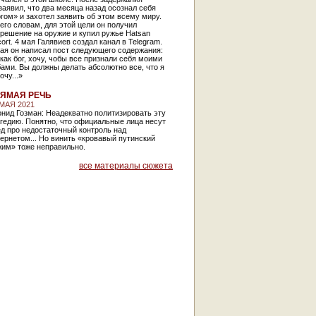
заявил, что два месяца назад осознал себя
гом» и захотел заявить об этом всему миру.
его словам, для этой цели он получил
решение на оружие и купил ружье Hatsan
ort. 4 мая Галявиев создал канал в Telegram.
ая он написал пост следующего содержания:
как бог, хочу, чобы все признали себя моими
ами. Вы должны делать абсолютно все, что я
очу...»
ЯМАЯ РЕЧЬ
 МАЯ 2021
нид Гозман: Неадекватно политизировать эту
гедию. Понятно, что официальные лица несут
д про недостаточный контроль над
ернетом... Но винить «кровавый путинский
жим» тоже неправильно.
все материалы сюжета