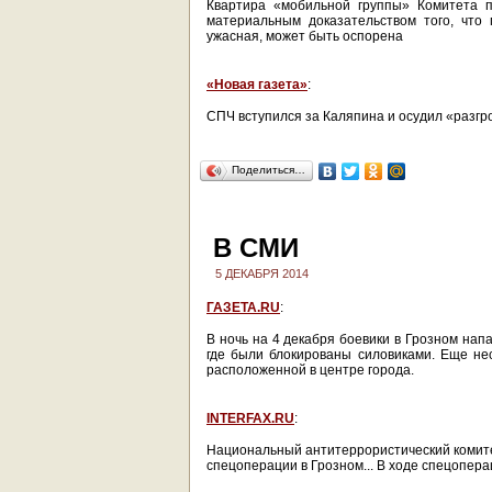
Квартира «мобильной группы» Комитета п
материальным доказательством того, что 
ужасная, может быть оспорена
«Новая газета»
:
СПЧ вступился за Каляпина и осудил «разгр
Поделиться…
В СМИ
5 ДЕКАБРЯ 2014
ГАЗЕТА.RU
:
В ночь на 4 декабря боевики в Грозном нап
где были блокированы силовиками. Еще не
расположенной в центре города.
INTERFAX.RU
:
Национальный антитеррористический комите
спецоперации в Грозном... В ходе спецопера