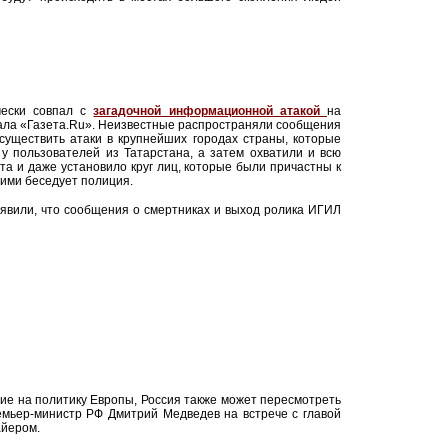
чески совпал с
загадочной информационной атакой
на
сала «Газета.Ru». Неизвестные распространяли сообщения
существить атаки в крупнейших городах страны, которые
у пользователей из Татарстана, а затем охватили и всю
а и даже установило круг лиц, которые были причастны к
ими беседует полиция.
аявили, что сообщения о смертниках и выход ролика ИГИЛ
ие на политику Европы, Россия также может пересмотреть
емьер-министр РФ Дмитрий Медведев на встрече с главой
йером.