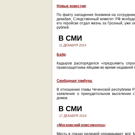
Новые известия
:
По факту нападения боевиков
на сотрудник
декабря, Следственный комитет РФ возбудил
кто геройски отдал жизнь за Грозный, уже 
рублей.
В СМИ
11 ДЕКАБРЯ 2014
Бабр
:
Кадыров распорядился «предъявить спрос
правозащитника яйцами во время недавней
Свободная трибуна
:
В отношении главы Чеченской республики Р
заявление о принудительном выселении с
домов.
В СМИ
17 ДЕКАБРЯ 2014
«Московский комсомолец»
:
Месть в глазах нелюдей оправдывает всё. М