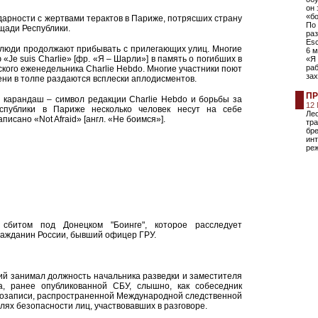
он 
«бо
арности с жертвами терактов в Париже, потрясших страну
По 
ощади Республики.
раз
Esc
 люди продолжают прибывать с прилегающих улиц. Многие
6 м
«Je suis Charlie» [фр. «Я – Шарли»] в память о погибших в
«Я 
раб
ского еженедельника Charlie Hebdo. Многие участники поют
зах
ни в толпе раздаются всплески аплодисментов.
ПР
 карандаш – символ редакции Charlie Hebdo и борьбы за
12
спублики в Париже несколько человек несут на себе
Лео
писано «Not Afraid» [англ. «Не боимся»].
тра
бре
инт
ре
сбитом под Донецком "Боинге", которое расследует
ражданин России, бывший офицер ГРУ.
й занимал должность начальника разведки и заместителя
а, ранее опубликованной СБУ, слышно, как собеседник
диозаписи, распространенной Международной следственной
елях безопасности лиц, участвовавших в разговоре.