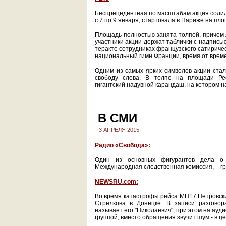
Беспрецедентная по масштабам акция солид
с 7 по 9 января, стартовала в Париже на пл
Площадь полностью занята толпой, причем
участники акции держат таблички с надписью 
теракте сотрудниках французского сатириче
национальный гимн Франции, время от време
Одним из самых ярких символов акции стал
свободу слова. В толпе на площади Ре
гигантский надувной карандаш, на котором на
В СМИ
3 АПРЕЛЯ 2015
Радио «Свобода»:
Один из основных фигурантов дела о 
Международная следственная комиссия, – г
NEWSRU.com:
Во время катастрофы рейса MH17 Петровски
Стрелкова в Донецке. В записи разговор
называет его "Николаевич", при этом на ау
группой, вместо обращения звучит шум - в ц