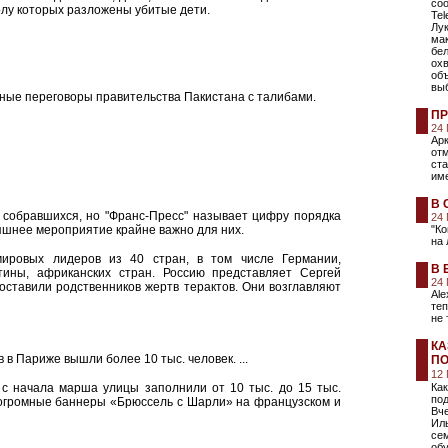
со
олу которых разложены убитые дети.
Te
Лу
ма
бел
охв
об
вы
ные переговоры правительства Пакистана с талибами.
ПР
24
Арк
отм
ста
име
В 
о собравшихся, но "Франс-Пресс" называет цифру порядка
24
няшнее мероприятие крайне важно для них.
"К
на 
ировых лидеров из 40 стран, в том числе Германии,
В 
тины, африканских стран. Россию представляет Сергей
24
ставили родственников жертв терактов. Они возглавляют
Ale
теп
не 
КА
 в Париже вышли более 10 тыс. человек. ...
П
12 
 с начала марша улицы заполнили от 10 тыс. до 15 тыс.
Как
под
т огромные баннеры «Брюссель с Шарли» на французском и
Вче
Иль
сем
обу