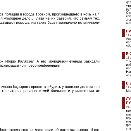
дея
ут
рус
Од
ов полиции в городе Грозном, произошедшего в ночь на 4
крю
 уголовное дело... Глава Чечни заверил, что семьям тех,
зн
оказывают помощь, им также будет выплачено по миллиону
ан
ПР
11
Ал
нап
«бо
В 
11
» Игорю Калякину. А его молодчики-чеченцы закидали
"Эх
изб
 правозащитной пресс-конференции
на
На
оск
В 
амзана Кадырова просят возбудить уголовное дело за его
11
 территории региона семей боевиков и уничтожении их
Ма
ЛУ
П
24 
Бел
гла
ору
ми
фа
сп
есть всегда святая, даже, если её накликал дьявол. И вот