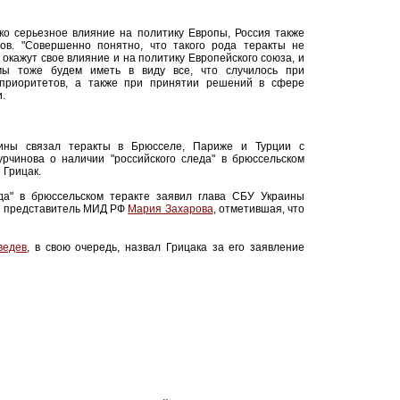
ько серьезное влияние на политику Европы, Россия также
ов. "Совершенно понятно, что такого рода теракты не
 окажут свое влияние и на политику Европейского союза, и
мы тоже будем иметь в виду все, что случилось при
 приоритетов, а также при принятии решений в сфере
.
аины связал теракты в Брюсселе, Париже и Турции с
рчинова о наличии "российского следа" в брюссельском
 Грицак.
еда" в брюссельском теракте заявил глава СБУ Украины
ла представитель МИД РФ
Мария Захарова
, отметившая, что
ведев
, в свою очередь, назвал Грицака за его заявление