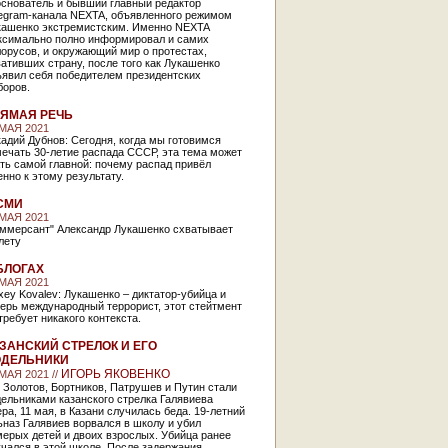
основатель и бывший главный редактор
legram-канала NEXTA, объявленного режимом
кашенко экстремистским. Именно NEXTA
ксимально полно информировал и самих
орусов, и окружающий мир о протестах,
ативших страну, после того как Лукашенко
ъявил себя победителем президентских
боров.
ЯМАЯ РЕЧЬ
 МАЯ 2021
адий Дубнов: Сегодня, когда мы готовимся
ечать 30-летие распада СССР, эта тема может
ть самой главной: почему распад привёл
нно к этому результату.
СМИ
 МАЯ 2021
оммерсант" Александр Лукашенко схватывает
лету
БЛОГАХ
 МАЯ 2021
xey Kovalev: Лукашенко – диктатор-убийца и
ерь международный террорист, этот стейтмент
требует никакого контекста.
ЗАНСКИЙ СТРЕЛОК И ЕГО
ОДЕЛЬНИКИ
ИГОРЬ ЯКОВЕНКО
МАЯ 2021 //
 Золотов, Бортников, Патрушев и Путин стали
ельниками казанского стрелка Галявиева
ра, 11 мая, в Казани случилась беда. 19-летний
наз Галявиев ворвался в школу и убил
ерых детей и двоих взрослых. Убийца ранее
чался в этой школе. После задержания