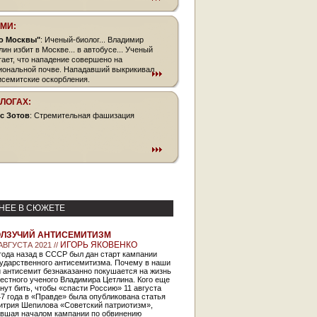
СМИ:
о Москвы"
: Иченый-биолог... Владимир
лин избит в Москве... в автобусе... Ученый
тает, что нападение совершено на
иональной почве. Нападавший выкрикивал
исемитские оскорбления.
БЛОГАХ:
с Зотов
: Стремительная фашизация
НЕЕ В СЮЖЕТЕ
ЛЗУЧИЙ АНТИСЕМИТИЗМ
ИГОРЬ ЯКОВЕНКО
АВГУСТА 2021 //
года назад в СССР был дан старт кампании
сударственного антисемитизма. Почему в наши
 антисемит безнаказанно покушается на жизнь
естного ученого Владимира Цетлина. Кого еще
нут бить, чтобы «спасти Россию» 11 августа
7 года в «Правде» была опубликована статья
итрия Шепилова «Советский патриотизм»,
авшая началом кампании по обвинению