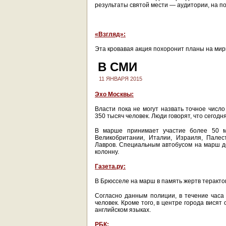
результаты святой мести — аудитории, на п
«Взгляд»:
Эта кровавая акция похоронит планы на мир
В СМИ
11 ЯНВАРЯ 2015
Эхо Москвы:
Власти пока не могут назвать точное числ
350 тысяч человек. Люди говорят, что сегод
В марше принимает участие более 50 м
Великобритании, Италии, Израиля, Палес
Лавров. Специальным автобусом на марш до
колонну.
Газета.ру:
В Брюсселе на марш в память жертв терактов
Согласно данным полиции, в течение часа
человек. Кроме того, в центре города вися
английском языках.
РБК: